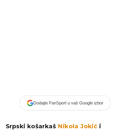
Dodajte FanSport u vaš Google izbor
Srpski košarkaš
Nikola Jokić
i