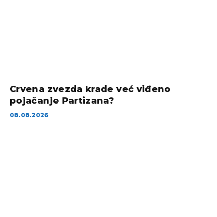
Crvena zvezda krade već viđeno
pojačanje Partizana?
08.08.2026