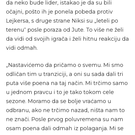
da neko bude lider, istakao je da su bili
očajni, pošto ih je ponela pobeda protiv
Lejkersa, s druge strane Niksi su „leteli po
terenu“ posle poraza od Jute. To više ne želi
da vidi od svojih igrača i želi hitnu reakciju da
vidi odmah.
„Nastavićemo da pričamo o svemu. Mi smo
odličan tim u tranziciji, a oni su sada dali tri
puta više poena na taj način. Mi trčimo samo
u jednom pravcu i to je tako tokom cele
sezone. Moramo da se bolje vraćamo u
odbranu, ako ne trčimo nazad, ništa nam to
ne znači. Posle prvog poluvremena su nam
osam poena dali odmah iz polaganja. Mi se