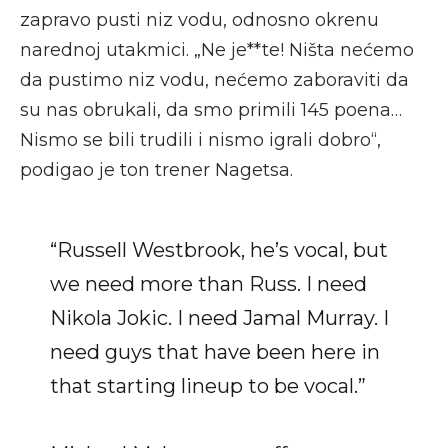
zapravo pusti niz vodu, odnosno okrenu
narednoj utakmici. „Ne je**te! Ništa nećemo
da pustimo niz vodu, nećemo zaboraviti da
su nas obrukali, da smo primili 145 poena…
Nismo se bili trudili i nismo igrali dobro“,
podigao je ton trener Nagetsa.
“Russell Westbrook, he’s vocal, but
we need more than Russ. I need
Nikola Jokic. I need Jamal Murray. I
need guys that have been here in
that starting lineup to be vocal.”