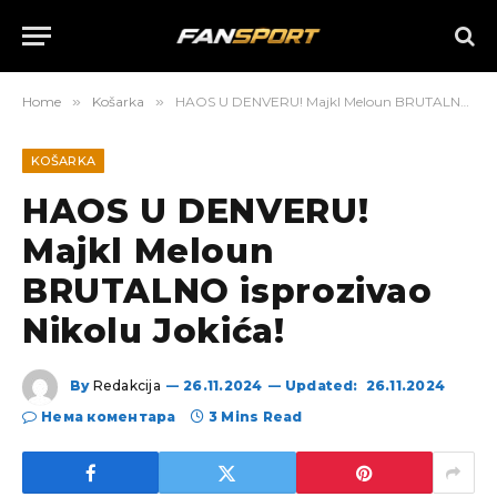
Home
»
Košarka
»
HAOS U DENVERU! Majkl Meloun BRUTALNO isprozivao Nikolu Jokića!
KOŠARKA
HAOS U DENVERU!
Majkl Meloun
BRUTALNO isprozivao
Nikolu Jokića!
By
Redakcija
26.11.2024
Updated:
26.11.2024
Нема коментара
3 Mins Read