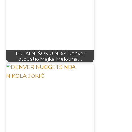
TOTALNI ŠOK U NBA! Denver
otpustio Majka Melouna,…