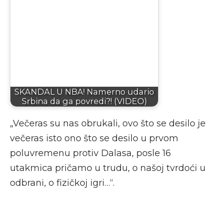
SKANDAL U NBA! Namerno udario
Srbina da ga povredi?! (VIDEO)
„Večeras su nas obrukali, ovo što se desilo je
večeras isto ono što se desilo u prvom
poluvremenu protiv Dalasa, posle 16
utakmica pričamo u trudu, o našoj tvrdoći u
odbrani, o fizičkoj igri…“.