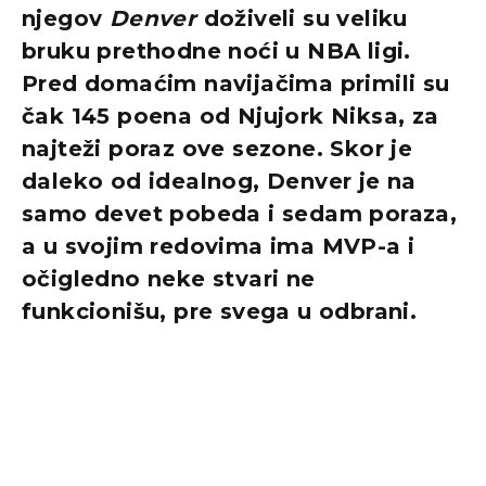
njegov
Denver
doživeli su veliku
bruku prethodne noći u NBA ligi.
Pred domaćim navijačima primili su
čak 145 poena od Njujork Niksa, za
najteži poraz ove sezone. Skor je
daleko od idealnog, Denver je na
samo devet pobeda i sedam poraza,
a u svojim redovima ima MVP-a i
očigledno neke stvari ne
funkcionišu, pre svega u odbrani.