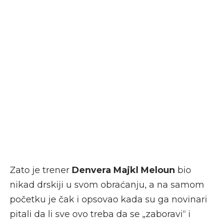
Zato je trener
Denvera
Majkl Meloun
bio
nikad drskiji u svom obraćanju, a na samom
početku je čak i opsovao kada su ga novinari
pitali da li sve ovo treba da se „zaboravi“ i