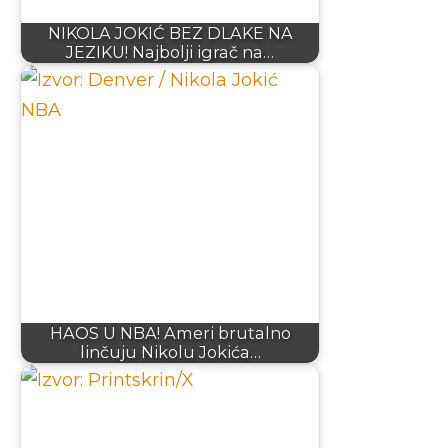
NIKOLA JOKIĆ BEZ DLAKE NA
JEZIKU! Najbolji igrač na…
HAOS U NBA! Ameri brutalno
linčuju Nikolu Jokića…