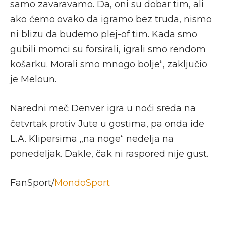
samo zavaravamo. Da, oni su dobar tim, ali
ako ćemo ovako da igramo bez truda, nismo
ni blizu da budemo plej-of tim. Kada smo
gubili momci su forsirali, igrali smo rendom
košarku. Morali smo mnogo bolje“, zaključio
je Meloun.
Naredni meč Denver igra u noći sreda na
četvrtak protiv Jute u gostima, pa onda ide
L.A. Klipersima „na noge“ nedelja na
ponedeljak. Dakle, čak ni raspored nije gust.
FanSport/
MondoSport