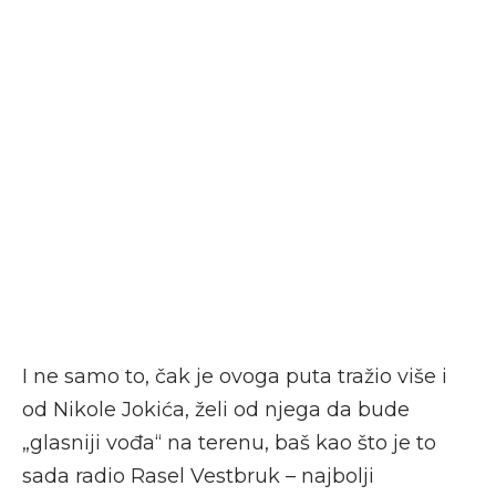
I ne samo to, čak je ovoga puta tražio više i
od Nikole Jokića, želi od njega da bude
„glasniji vođa“ na terenu, baš kao što je to
sada radio Rasel Vestbruk – najbolji