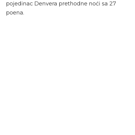
pojedinac Denvera prethodne noći sa 27
poena.