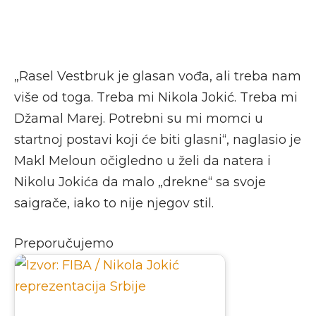
„Rasel Vestbruk je glasan vođa, ali treba nam
više od toga. Treba mi Nikola Jokić. Treba mi
Džamal Marej. Potrebni su mi momci u
startnoj postavi koji će biti glasni“, naglasio je
Makl Meloun očigledno u želi da natera i
Nikolu Jokića da malo „drekne“ sa svoje
saigrače, iako to nije njegov stil.
Preporučujemo