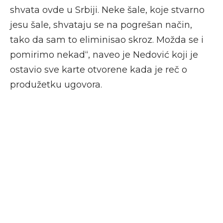
shvata ovde u Srbiji. Neke šale, koje stvarno
jesu šale, shvataju se na pogrešan način,
tako da sam to eliminisao skroz. Možda se i
pomirimo nekad“, naveo je Nedović koji je
ostavio sve karte otvorene kada je reč o
produžetku ugovora.