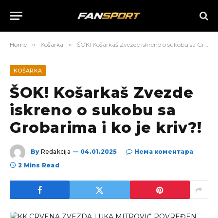
Home
»
Košarka
»
ŠOK! Košarkaš Zvezde iskreno o sukobu sa Grobarima i ko je kriv?!
KOŠARKA
ŠOK! Košarkaš Zvezde
iskreno o sukobu sa
Grobarima i ko je kriv?!
By
Redakcija
04.01.2025
Нема коментара
2 Mins Read