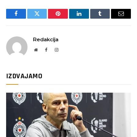
Facebook
Twitter
Pinterest
LinkedIn
Tumblr
Email
Redakcija
Website
Facebook
Instagram
IZDVAJAMO