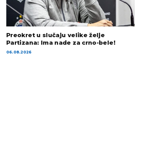
Preokret u slučaju velike želje
Partizana: Ima nade za crno-bele!
06.08.2026