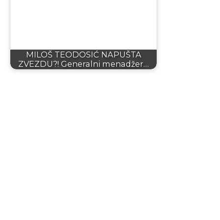
MILOŠ TEODOSIĆ NAPUŠTA
ZVEZDU?! Generalni menadžer…