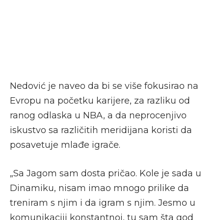
Nedović je naveo da bi se više fokusirao na
Evropu na početku karijere, za razliku od
ranog odlaska u NBA, a da neprocenjivo
iskustvo sa različitih meridijana koristi da
posavetuje mlađe igrače.
„Sa Jagom sam dosta pričao. Kole je sada u
Dinamiku, nisam imao mnogo prilike da
treniram s njim i da igram s njim. Jesmo u
komunikaciji konstantnoj, tu sam šta god