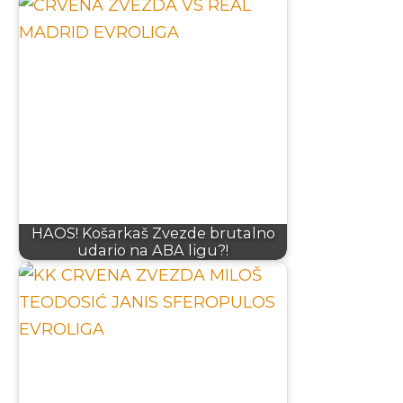
HAOS! Košarkaš Zvezde brutalno
udario na ABA ligu?!