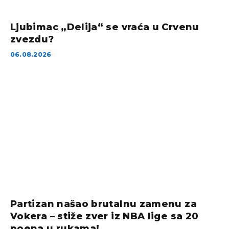
Ljubimac „Delija“ se vraća u Crvenu
zvezdu?
06.08.2026
Partizan našao brutalnu zamenu za
Vokera – stiže zver iz NBA lige sa 20
poena u rukama!