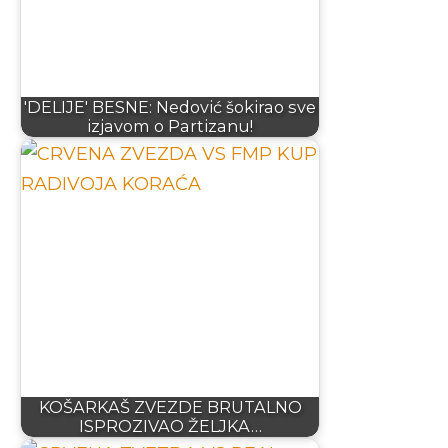
'DELIJE' BESNE: Nedović šokirao sve
izjavom o Partizanu!
KOŠARKAŠ ZVEZDE BRUTALNO
ISPROZIVAO ŽELJKA…