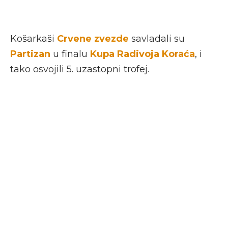
Košarkaši
Crvene zvezde
savladali su
Partizan
u finalu
Kupa Radivoja Koraća
, i
tako osvojili 5. uzastopni trofej.