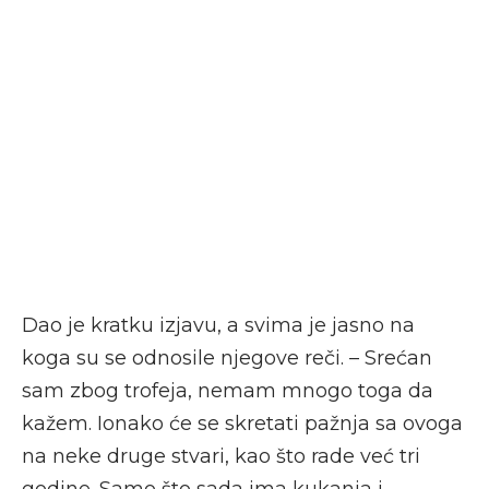
Dao je kratku izjavu, a svima je jasno na
koga su se odnosile njegove reči. – Srećan
sam zbog trofeja, nemam mnogo toga da
kažem. Ionako će se skretati pažnja sa ovoga
na neke druge stvari, kao što rade već tri
godine. Samo što sada ima kukanja i