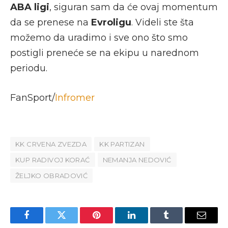
ABA ligi
, siguran sam da će ovaj momentum
da se prenese na
Evroligu
. Videli ste šta
možemo da uradimo i sve ono što smo
postigli preneće se na ekipu u narednom
periodu.
FanSport/
Infromer
KK CRVENA ZVEZDA
KK PARTIZAN
KUP RADIVOJ KORAĆ
NEMANJA NEDOVIĆ
ŽELJKO OBRADOVIĆ
Facebook
Twitter
Pinterest
LinkedIn
Tumblr
Email