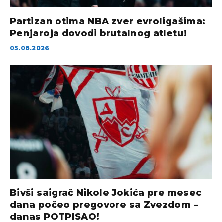
Partizan otima NBA zver evroligašima:
Penjaroja dovodi brutalnog atletu!
05.08.2026
Bivši saigrač Nikole Jokića pre mesec
dana počeo pregovore sa Zvezdom –
danas POTPISAO!