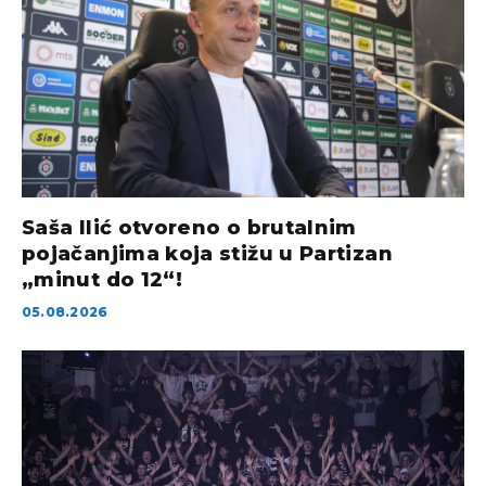
Saša Ilić otvoreno o brutalnim
pojačanjima koja stižu u Partizan
„minut do 12“!
05.08.2026