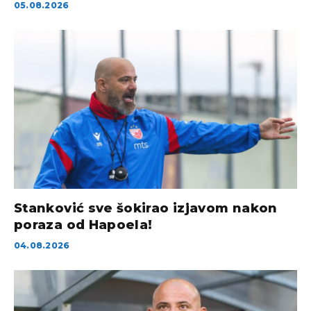
05.08.2026
Stanković sve šokirao izjavom nakon
poraza od Hapoela!
04.08.2026