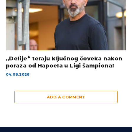
„Delije“ teraju ključnog čoveka nakon
poraza od Hapoela u Ligi šampiona!
04.08.2026
ADD A COMMENT