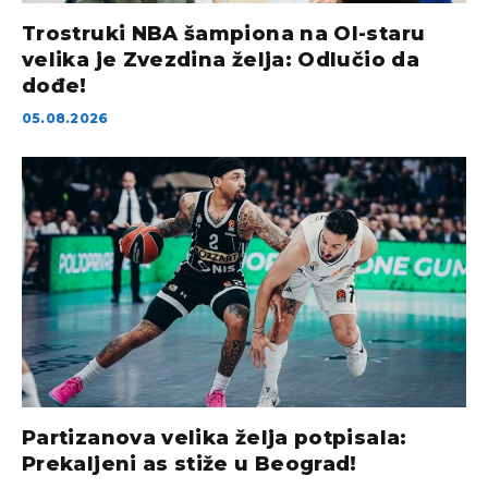
Trostruki NBA šampiona na Ol-staru
velika je Zvezdina želja: Odlučio da
dođe!
05.08.2026
Partizanova velika želja potpisala:
Prekaljeni as stiže u Beograd!