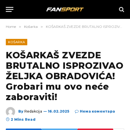
Home
»
Košarka
»
KOŠARKAŠ ZVEZDE BRUTALNO ISPROZIVAO ŽELJKA OBRADOVIĆA! Grobari mu ovo neće zaboraviti!
KOŠARKA
KOŠARKAŠ ZVEZDE
BRUTALNO ISPROZIVAO
ŽELJKA OBRADOVIĆA!
Grobari mu ovo neće
zaboraviti!
By
Redakcija
16.02.2025
Нема коментара
2 Mins Read