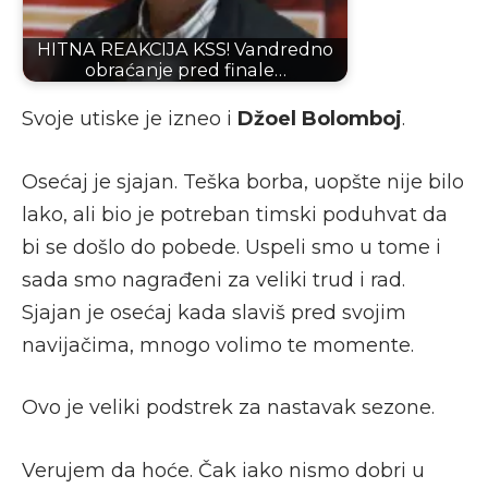
HITNA REAKCIJA KSS! Vandredno
obraćanje pred finale…
Svoje utiske je izneo i
Džoel Bolomboj
.
Osećaj je sjajan. Teška borba, uopšte nije bilo
lako, ali bio je potreban timski poduhvat da
bi se došlo do pobede. Uspeli smo u tome i
sada smo nagrađeni za veliki trud i rad.
Sjajan je osećaj kada slaviš pred svojim
navijačima, mnogo volimo te momente.
Ovo je veliki podstrek za nastavak sezone.
Verujem da hoće. Čak iako nismo dobri u