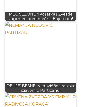
MEČ SEZONE?! Košarkaš Zvezde
zagrmeo pred meč sa Bajernom!
'DELIJE' BESNE: Nedović šokirao sve
izjavom o Partizanu!