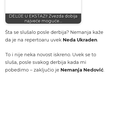
DELIJE U EKSTAZI! Zvezda dobija
najveće moguće…
Šta se slušalo posle derbija? Nemanja kaže
da je na repertoaru uvek
Neda Ukraden
.
To i nije neka novost iskreno. Uvek se to
sluša, posle svakog derbija kada mi
pobedimo – zaključio je
Nemanja Nedović
.