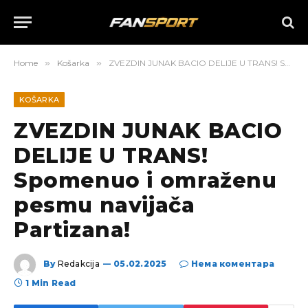
Home
»
Košarka
»
ZVEZDIN JUNAK BACIO DELIJE U TRANS! Spomenuo i omraženu pesmu navijača Partizana!
KOŠARKA
ZVEZDIN JUNAK BACIO
DELIJE U TRANS!
Spomenuo i omraženu
pesmu navijača
Partizana!
By
Redakcija
05.02.2025
Нема коментара
1 Min Read