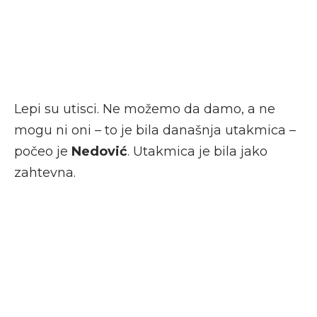
Lepi su utisci. Ne možemo da damo, a ne
mogu ni oni – to je bila današnja utakmica –
počeo je
Nedović
. Utakmica je bila jako
zahtevna.