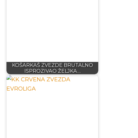
KOŠARKAŠ ZVEZDE BRUTALNO
ISPROZIVAO ŽELJKA…