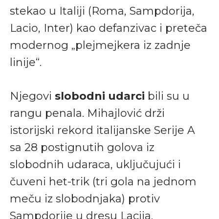
stekao u Italiji (Roma, Sampdorija,
Lacio, Inter) kao defanzivac i preteča
modernog „plejmejkera iz zadnje
linije“.
Njegovi
slobodni udarci
bili su u
rangu penala. Mihajlović drži
istorijski rekord italijanske Serije A
sa 28 postignutih golova iz
slobodnih udaraca, uključujući i
čuveni het-trik (tri gola na jednom
meču iz slobodnjaka) protiv
Sampdorije u dresu Lacija.