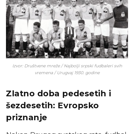
Izvor: Društvene mreže / Najbolji srpski fudbaleri svih
vremena / Urugvaj 1930. godine
Zlatno doba pedesetih i
šezdesetih: Evropsko
priznanje