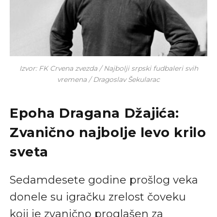
Izvor: FK Crvena zvezda / Najbolji srpski fudbaleri svih
vremena / Dragoslav Šekularac
Epoha Dragana Džajića:
Zvanično najbolje levo krilo
sveta
Sedamdesete godine prošlog veka
donele su igračku zrelost čoveku
koji je zvanično proglašen za