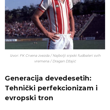
Izvor: FK Crvena zvezda / Najbolji srpski fudbaleri svih
vremena / Dragan Džajić
Generacija devedesetih:
Tehnički perfekcionizam i
evropski tron