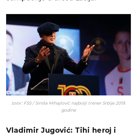
Izvor: FSS / Siniša Mihajlović najbolji trener Srbije 2019.
godine
Vladimir Jugović: Tihi heroj i