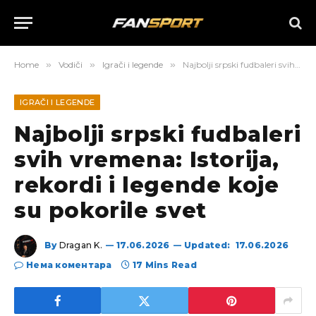
Home
»
Vodiči
»
Igrači i legende
»
Najbolji srpski fudbaleri svih vremena: Istorija, rekordi i legende koje su pokorile svet
IGRAČI I LEGENDE
Najbolji srpski fudbaleri
svih vremena: Istorija,
rekordi i legende koje
su pokorile svet
By
Dragan K.
17.06.2026
Updated:
17.06.2026
Нема коментара
17 Mins Read