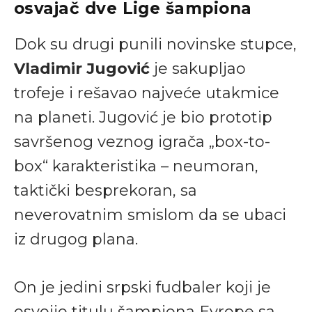
osvajač dve Lige šampiona
Dok su drugi punili novinske stupce,
Vladimir Jugović
je sakupljao
trofeje i rešavao najveće utakmice
na planeti. Jugović je bio prototip
savršenog veznog igrača „box-to-
box“ karakteristika – neumoran,
taktički besprekoran, sa
neverovatnim smislom da se ubaci
iz drugog plana.
On je jedini srpski fudbaler koji je
osvojio titulu šampiona Evrope sa