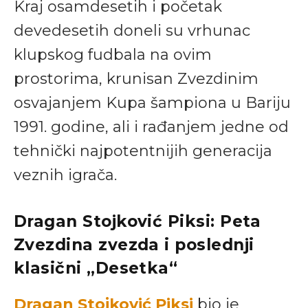
Kraj osamdesetih i početak
devedesetih doneli su vrhunac
klupskog fudbala na ovim
prostorima, krunisan Zvezdinim
osvajanjem Kupa šampiona u Bariju
1991. godine, ali i rađanjem jedne od
tehnički najpotentnijih generacija
veznih igrača.
Dragan Stojković Piksi: Peta
Zvezdina zvezda i poslednji
klasični „Desetka“
Dragan Stojković Piksi
bio je