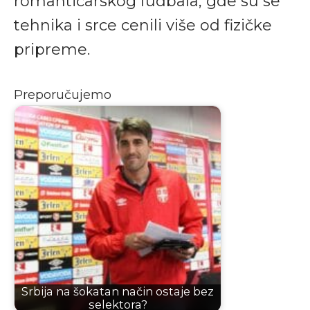
romantičarskog fudbala, gde su se
tehnika i srce cenili više od fizičke
pripreme.
Preporučujemo
Srbija na šokatan način ostaje bez
selektora?