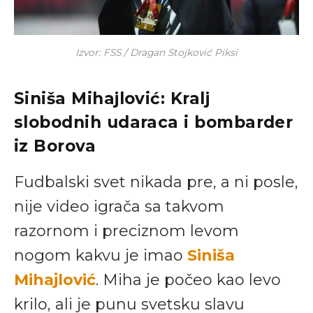
Izvor: FSS / Dragan Stojković Piksi
Siniša Mihajlović: Kralj
slobodnih udaraca i bombarder
iz Borova
Fudbalski svet nikada pre, a ni posle,
nije video igrača sa takvom
razornom i preciznom levom
nogom kakvu je imao
Siniša
Mihajlović
. Miha je počeo kao levo
krilo, ali je punu svetsku slavu