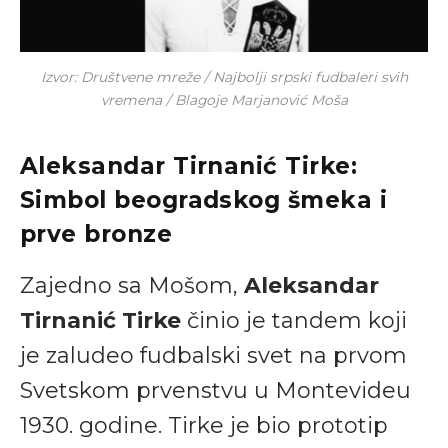
Izvor: Društvene mreže / Najbolji srpski fudbaleri svih
vremena / Blagoje Marjanović Moša
Aleksandar Tirnanić Tirke:
Simbol beogradskog šmeka i
prve bronze
Zajedno sa Mošom,
Aleksandar
Tirnanić Tirke
činio je tandem koji
je zaludeo fudbalski svet na prvom
Svetskom prvenstvu u Montevideu
1930. godine. Tirke je bio prototip