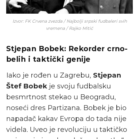
Izvor: FK Crvena zvezda / Najbolji srpski fudbaleri svih
vremena / Rajko Mitić
Stjepan Bobek: Rekorder crno-
belih i taktički genije
Iako je rođen u Zagrebu,
Stjepan
Štef Bobek
je svoju fudbalsku
besmrtnost stekao u Beogradu,
noseći dres Partizana. Bobek je bio
napadač kakav Evropa do tada nije
videla. Uveo je revoluciju u taktičko