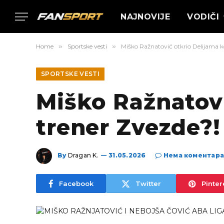
NAJNOVIJE
VODIČI
Home
»
Sportske vesti
»
Miško Ražnatović otkrio Delijama ko
SPORTSKE VESTI
Miško Ražnatovi
trener Zvezde?!
By
Dragan K.
31.05.2026
Нема коментар
Facebook
Twitter
Pinter