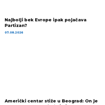
Najbolji bek Evrope ipak pojačava
Partizan?
07.08.2026
Američki centar stiže u Beograd: On je