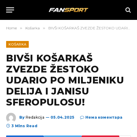
Home
»
Košarka
»
BIVŠI KOŠARKAŠ ZVEZDE ŽESTOKO UDARIO PO MILJENIKU DELIJA I JANISU SFEROPULOSU!
KOŠARKA
BIVŠI KOŠARKAŠ
ZVEZDE ŽESTOKO
UDARIO PO MILJENIKU
DELIJA I JANISU
SFEROPULOSU!
By
Redakcija
05.04.2025
Нема коментара
3 Mins Read