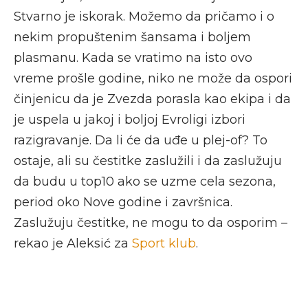
Stvarno je iskorak. Možemo da pričamo i o
nekim propuštenim šansama i boljem
plasmanu. Kada se vratimo na isto ovo
vreme prošle godine, niko ne može da ospori
činjenicu da je Zvezda porasla kao ekipa i da
je uspela u jakoj i boljoj Evroligi izbori
razigravanje. Da li će da uđe u plej-of? To
ostaje, ali su čestitke zaslužili i da zaslužuju
da budu u top10 ako se uzme cela sezona,
period oko Nove godine i završnica.
Zaslužuju čestitke, ne mogu to da osporim –
rekao je Aleksić za
Sport klub
.