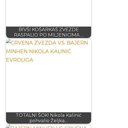
BIVŠI KOŠARKAŠ ZVEZDE
RASPALIO PO MILJENICIMA…
TOTALNI ŠOK! Nikola Kalinić
pohvalio Željka…