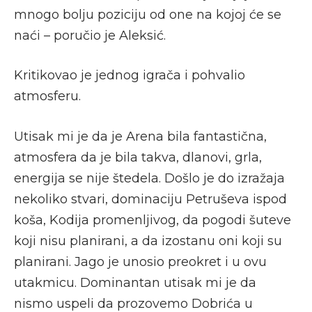
mnogo bolju poziciju od one na kojoj će se
naći – poručio je Aleksić.
Kritikovao je jednog igrača i pohvalio
atmosferu.
Utisak mi je da je Arena bila fantastična,
atmosfera da je bila takva, dlanovi, grla,
energija se nije štedela. Došlo je do izražaja
nekoliko stvari, dominaciju Petruševa ispod
koša, Kodija promenljivog, da pogodi šuteve
koji nisu planirani, a da izostanu oni koji su
planirani. Jago je unosio preokret i u ovu
utakmicu. Dominantan utisak mi je da
nismo uspeli da prozovemo Dobrića u