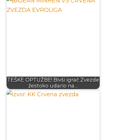
TEŠKE OPTUŽBE! Bivši igrač Zvezde
žestoko udario na…