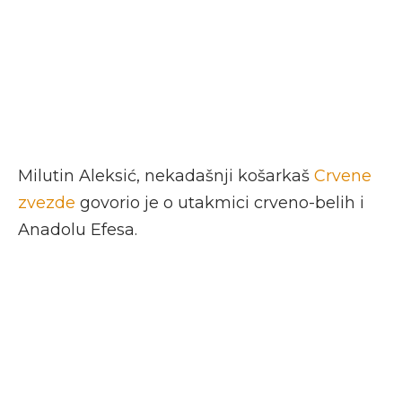
Milutin Aleksić, nekadašnji košarkaš
Crvene
zvezde
govorio je o utakmici crveno-belih i
Anadolu Efesa.