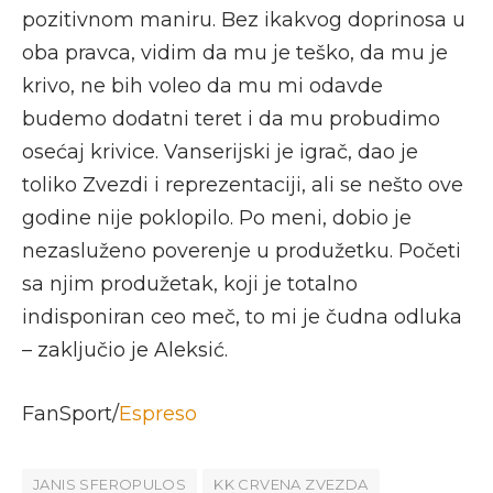
pozitivnom maniru. Bez ikakvog doprinosa u
oba pravca, vidim da mu je teško, da mu je
krivo, ne bih voleo da mu mi odavde
budemo dodatni teret i da mu probudimo
osećaj krivice. Vanserijski je igrač, dao je
toliko Zvezdi i reprezentaciji, ali se nešto ove
godine nije poklopilo. Po meni, dobio je
nezasluženo poverenje u produžetku. Početi
sa njim produžetak, koji je totalno
indisponiran ceo meč, to mi je čudna odluka
– zaključio je Aleksić.
FanSport/
Espreso
JANIS SFEROPULOS
KK CRVENA ZVEZDA