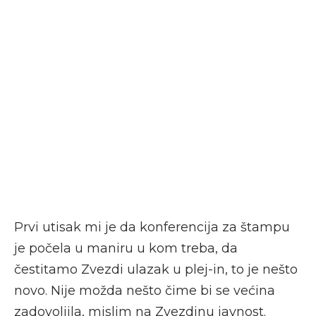
Prvi utisak mi je da konferencija za štampu
je počela u maniru u kom treba, da
čestitamo Zvezdi ulazak u plej-in, to je nešto
novo. Nije možda nešto čime bi se većina
zadovoljila, mislim na Zvezdinu javnost.