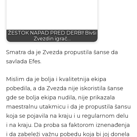
ŽESTOK NAPAD PRED DERBI! Bivši
Zvezdin igrač…
Smatra da je Zvezda propustila šanse da
savlada Efes.
Mislim da je bolja i kvalitetnija ekipa
pobedila, a da Zvezda nije iskoristila šanse
gde se bolja ekipa nudila, nije prikazala
maestralnu utakmicu i da je propustila šansu
koja se pojavila na kraju i u regularnom delu
i na kraju. Da proba sa faktorom iznenađenja
i da zabeleži važnu pobedu koja bi joj donela