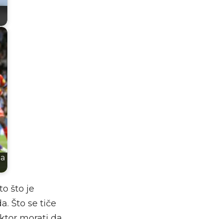
da
to što je
. Što se tiče
ektor morati da