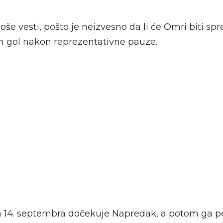
oše vesti, pošto je neizvesno da li će Omri biti s
in gol nakon reprezentativne pauze.
 14. septembra dočekuje Napredak, a potom ga pe