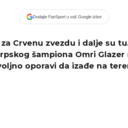
Dodajte FanSport u vaš Google izbor
za Crvenu zvezdu i dalje su tu.
rpskog šampiona Omri Glazer 
oljno oporavi da izađe na teren