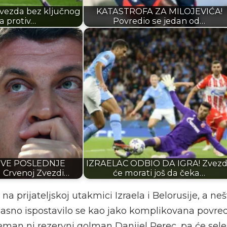
ezda bez ključnog
KATASTROFA ZA MILOJEVIĆA!
a protiv…
Povredio se jedan od…
EVE POSLEDNJE
IZRAELAC ODBIO DA IGRA! Zvez
 Crvenoj Zvezdi…
će morati još da čeka…
a prijateljskoj utakmici Izraela i Belorusije, a neš
asno ispostavilo se kao jako komplikovana povreda
reman ni rezervni golman Danijel Perec, pa će sel