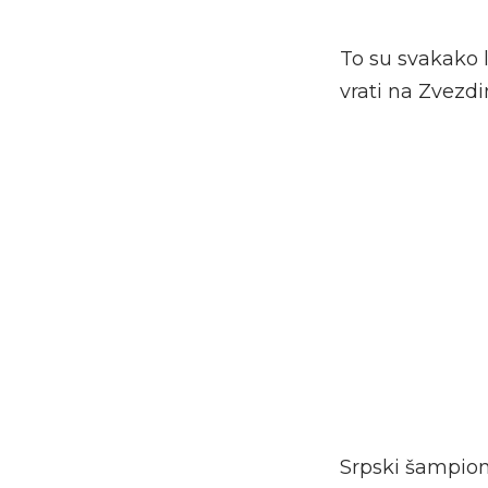
To su svakako l
vrati na Zvezd
Srpski šampion