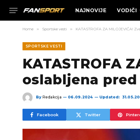
NAJNOVIJE
VODIČI
Home
»
Sportske vesti
»
KATASTROFA ZA MILOJEVIĆA! Zvezda
SPORTSKE VESTI
KATASTROFA ZA
oslabljena pred
By
Redakcija
06.09.2024
Updated:
31.05.2
Facebook
Twitter
Pinter