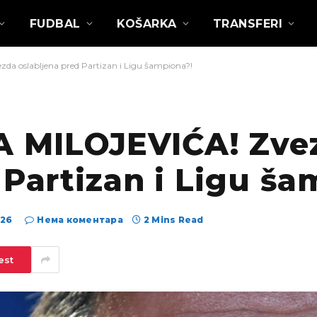
FUDBAL
KOŠARKA
TRANSFERI
 oslabljena pred Partizan i Ligu šampiona?!
 MILOJEVIĆA! Zve
 Partizan i Ligu ša
026
Нема коментара
2 Mins Read
est