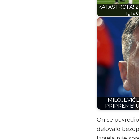
KATASTROFA! Zv
igrač
MILOJEVIĆ
PRIPREME! U
On se povredio n
delovalo bezop
Izraela nije sp