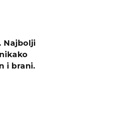
 Najbolji
nikako
 i brani.