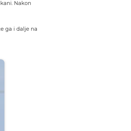
akani. Nakon
e ga i dalje na