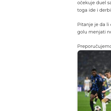
očekuje duel s
toga ide i derb
Pitanje je da l
golu menjati no
Preporučujem