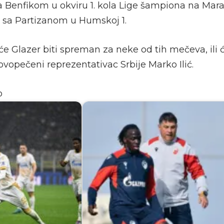
a Benfikom u okviru 1. kola Lige šampiona na Mar
i sa Partizanom u Humskoj 1.
i će Glazer biti spreman za neke od tih mečeva, ili ć
vopečeni reprezentativac Srbije Marko Ilić.
o