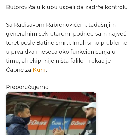
Butorovića u klubu uspeli da zadrže kontrolu.
Sa Radisavom Rabrenovićem, tadašnjim
generalnim sekretarom, podneo sam najveći
teret posle Batine smrti. Imali smo probleme
u prva dva meseca oko funkcionisanja u
timu, ali ekipi nije ništa falilo – rekao je
Čabrić za
Kurir
.
Preporučujemo