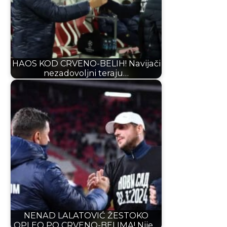
HAOS KOD CRVENO-BELIH! Navijači
nezadovoljni teraju…
NENAD LALATOVIĆ ŽESTOKO
OPLEO PO CRVENO-BELIMA! Nije…