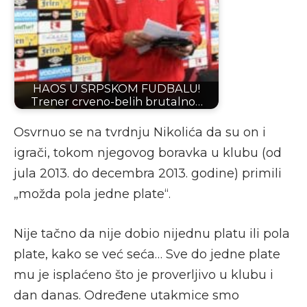
HAOS U SRPSKOM FUDBALU!
Trener crveno-belih brutalno…
Osvrnuo se na tvrdnju Nikolića da su on i
igrači, tokom njegovog boravka u klubu (od
jula 2013. do decembra 2013. godine) primili
„možda pola jedne plate“.
Nije tačno da nije dobio nijednu platu ili pola
plate, kako se već seća… Sve do jedne plate
mu je isplaćeno što je proverljivo u klubu i
dan danas. Određene utakmice smo