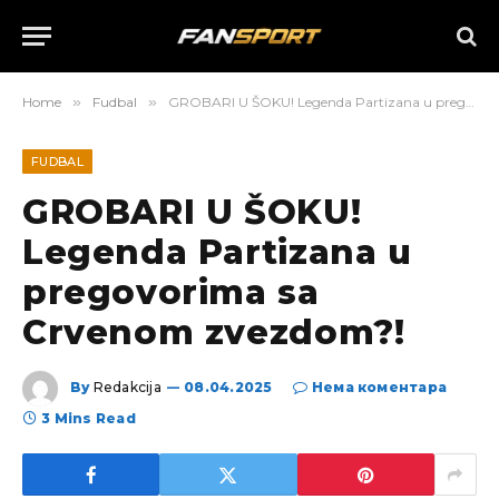
Home
»
Fudbal
»
GROBARI U ŠOKU! Legenda Partizana u pregovorima sa Crvenom zvezdom?!
FUDBAL
GROBARI U ŠOKU!
Legenda Partizana u
pregovorima sa
Crvenom zvezdom?!
By
Redakcija
08.04.2025
Нема коментара
3 Mins Read