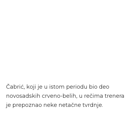
Čabrić, koji je u istom periodu bio deo
novosadskih crveno-belih, u rečima trenera
je prepoznao neke netačne tvrdnje.