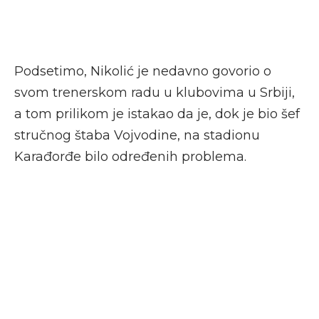
Podsetimo, Nikolić je nedavno govorio o
svom trenerskom radu u klubovima u Srbiji,
a tom prilikom je istakao da je, dok je bio šef
stručnog štaba Vojvodine, na stadionu
Karađorđe bilo određenih problema.