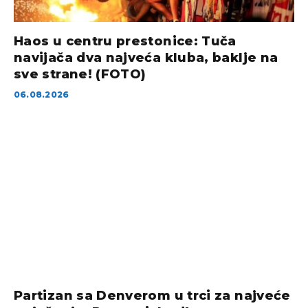
Haos u centru prestonice: Tuča
navijača dva najveća kluba, baklje na
sve strane! (FOTO)
06.08.2026
Partizan sa Denverom u trci za najveće