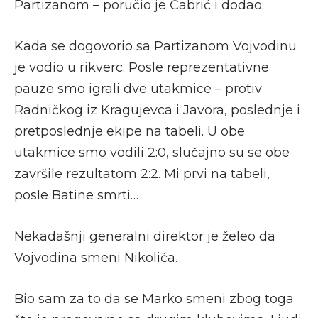
Partizanom – poručio je Čabrić i dodao:
Kada se dogovorio sa Partizanom Vojvodinu
je vodio u rikverc. Posle reprezentativne
pauze smo igrali dve utakmice – protiv
Radničkog iz Kragujevca i Javora, poslednje i
pretposlednje ekipe na tabeli. U obe
utakmice smo vodili 2:0, slučajno su se obe
završile rezultatom 2:2. Mi prvi na tabeli,
posle Batine smrti…
Nekadašnji generalni direktor je želeo da
Vojvodina smeni Nikolića.
Bio sam za to da se Marko smeni zbog toga