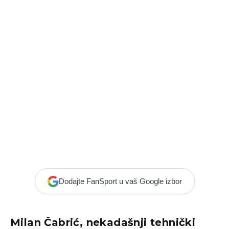
Dodajte FanSport u vaš Google izbor
Milan Čabrić, nekadašnji tehnički