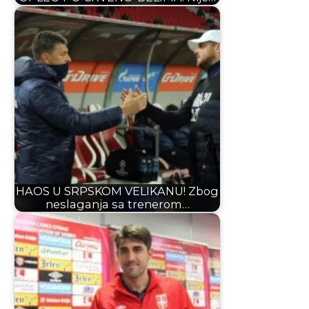
HAOS U SRPSKOM VELIKANU! Zbog
neslaganja sa trenerom…