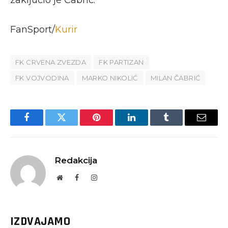
zaključio je Čabrić.
FanSport/
Kurir
FK CRVENA ZVEZDA
FK PARTIZAN
FK VOJVODINA
MARKO NIKOLIĆ
MILAN ČABRIĆ
Facebook
Twitter
Pinterest
LinkedIn
Tumblr
Email
Redakcija
Website
Facebook
Instagram
IZDVAJAMO