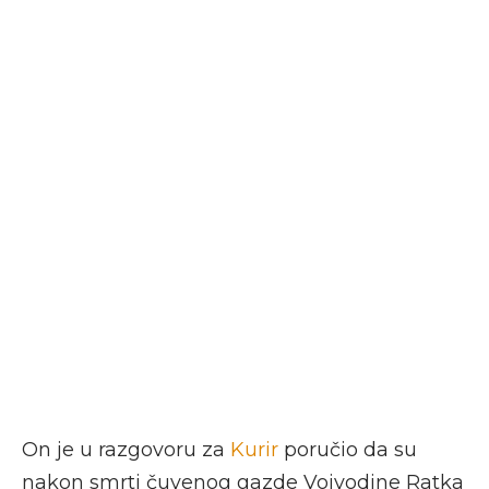
On je u razgovoru za
Kurir
poručio da su
nakon smrti čuvenog gazde Vojvodine Ratka