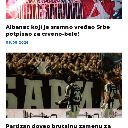
Albanac koji je sramno vređao Srbe
potpisao za crveno-bele!
06.08.2026
Partizan doveo brutalnu zamenu za