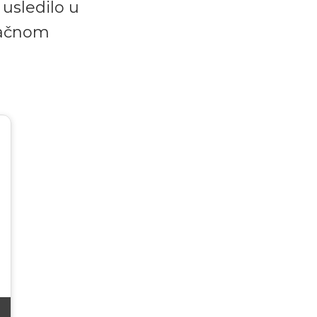
 usledilo u
načnom