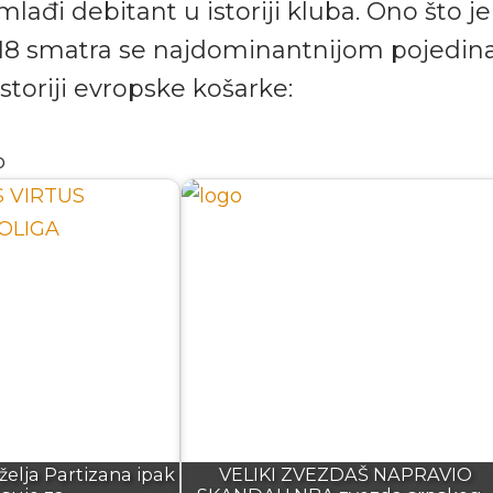
mlađi debitant u istoriji kluba. Ono što je
/18 smatra se najdominantnijom pojedi
toriji evropske košarke:
o
 želja Partizana ipak
VELIKI ZVEZDAŠ NAPRAVIO