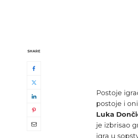
SHARE
Postoje igra
postoje i on
Luka Donči
je izbrisao
igra u sopst