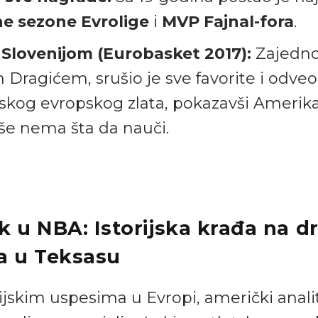
ne sezone Evrolige
i
MVP Fajnal-fora
.
 Slovenijom (Eurobasket 2017):
Zajedno
Dragićem, srušio je sve favorite i odveo
ijskog evropskog zlata, pokazavši Ameri
iše nema šta da nauči.
k u NBA: Istorijska krađa na dr
ja u Teksasu
ijskim uspesima u Evropi, američki analit