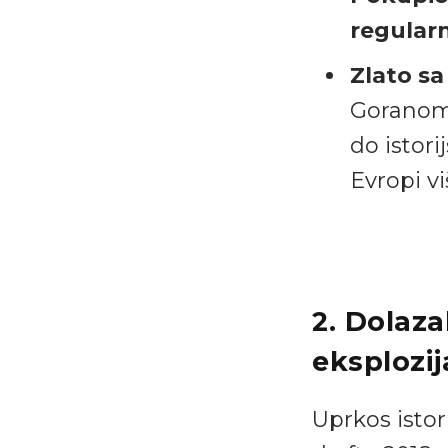
regular
Zlato sa
Goranom 
do istor
Evropi v
2. Dolaza
eksplozi
Uprkos istor