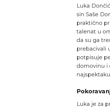
Luka Dončić 
sin Saše Don
praktično p
talenat u o
da su ga tr
prebacivali u
potpisuje p
domovinu i o
najspektaku
Pokoravanj
Luka je za p