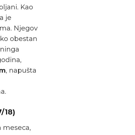
ljani. Kao
a je
ama. Njegov
iko obestan
eninga
godina,
om
, napušta
a.
/18)
va meseca,