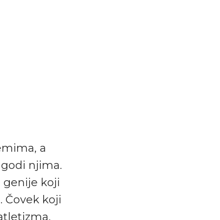
temima, a
agodi njima.
 genije koji
e. Čovek koji
atletizma,