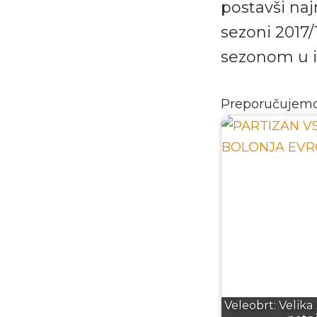
postavši naj
sezoni 2017
sezonom u is
Preporučujem
Veleobrt: Velika