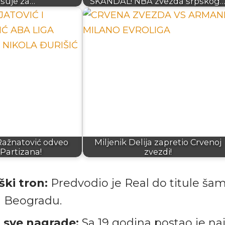
isuje za…
SKANDAL! NBA zvezda srpskog
Ražnatović odveo
Miljenik Delija zapretio Crvenoj
 Partizana!
zvezdi!
ški tron:
Predvodio je Real do titule ša
u Beogradu.
 sve nagrade:
Sa 19 godina postao je n