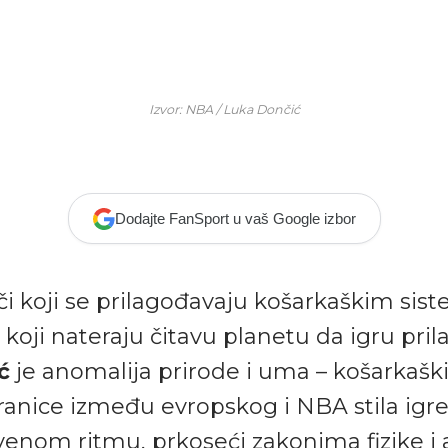
Izvor: NBA / Luka Dončić
Dodajte FanSport u vaš Google izbor
či koji se prilagođavaju košarkaškim sis
i koji nateraju čitavu planetu da igru pril
ć
je anomalija prirode i uma – košarkaški
 granice između evropskog i NBA
stila igr
venom ritmu, prkoseći zakonima fizike i 