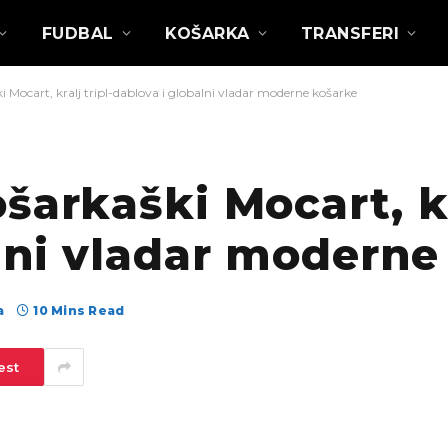
FUDBAL
KOŠARKA
TRANSFERI
 Mocart, kralj tripl-dablova i globalni vladar moderne košarke
arkaški Mocart, kra
lni vladar moderne
а
10 Mins Read
est