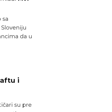
 sa
 Sloveniju
kancima da u
aftu i
ičari su pre