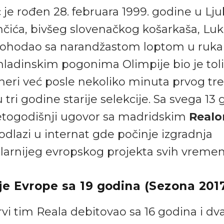
je rođen 28. februara 1999. godine u Ljub
čića, bivšeg slovenačkog košarkaša, Luk
rohodao sa narandžastom loptom u ruk
mladinskim pogonima Olimpije bio je tol
eneri već posle nekoliko minuta prvog tr
 tri godine starije selekcije. Sa svega 13 
etogodišnji ugovor sa madridskim
Real
dlazi u internat gde počinje izgradnja
larnijeg evropskog projekta svih vremen
e Evrope sa 19 godina (Sezona 2017
rvi tim Reala debitovao sa 16 godina i d