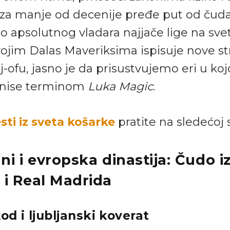
 za manje od decenije pređe put od čud
o apsolutnog vladara najjače lige na sve
vojim Dalas Maveriksima ispisuje nove st
ej-ofu, jasno je da prisustvujemo eri u koj
inise terminom
Luka Magic
.
sti iz sveta košarke
pratite na sledećoj s
ani i evropska dinastija: Čudo i
 i Real Madrida
od i ljubljanski koverat