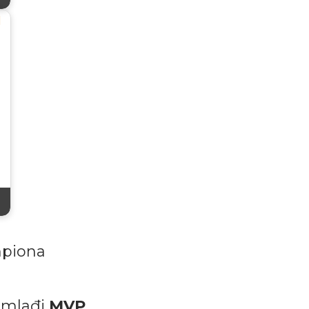
…
mpiona
ajmlađi
MVP