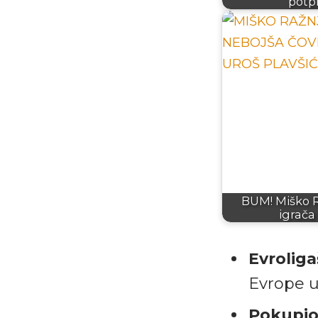
potp
BUM! Miško 
igrača
Evroliga
Evrope 
Pokupio