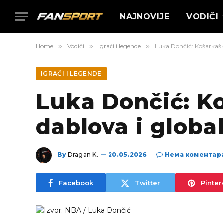
NAJNOVIJE
VODIČI
Home
»
Vodiči
»
Igrači i legende
»
Luka Dončić: Košarkaški
IGRAČI I LEGENDE
Luka Dončić: Koš
dablova i globa
By
Dragan K.
20.05.2026
Нема коментар
Facebook
Twitter
Pinter