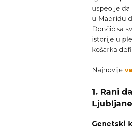
uspeo je da
u Madridu d
Dončić sa s
istorije u pl
košarka def
Najnovije
ve
1. Rani d
Ljubljane
Genetski k