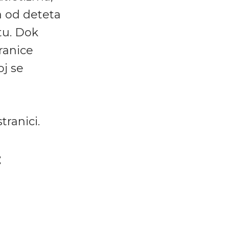
a od deteta
tu. Dok
ranice
oj se
tranici.
z