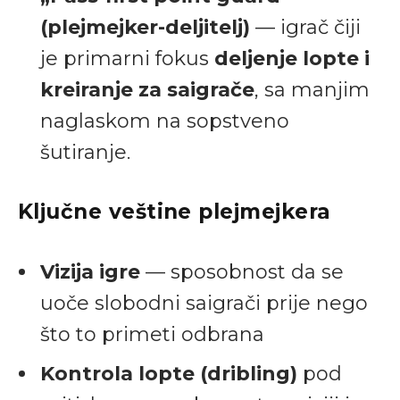
(plejmejker-deljitelj)
— igrač čiji
je primarni fokus
deljenje lopte i
kreiranje za saigrače
, sa manjim
naglaskom na sopstveno
šutiranje.
Ključne veštine plejmejkera
Vizija igre
— sposobnost da se
uoče slobodni saigrači prije nego
što to primeti odbrana
Kontrola lopte (dribling)
pod