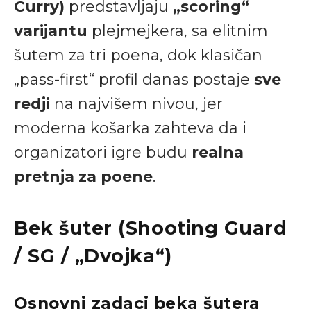
Curry)
predstavljaju
„scoring“
varijantu
plejmejkera, sa elitnim
šutem za tri poena, dok klasičan
„pass-first“ profil danas postaje
sve
redji
na najvišem nivou, jer
moderna košarka zahteva da i
organizatori igre budu
realna
pretnja za poene
.
Bek šuter (Shooting Guard
/ SG / „Dvojka“)
Osnovni zadaci beka šutera