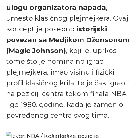
ulogu organizatora napada
,
umesto klasičnog plejmejkera. Ovaj
koncept je posebno
istorijski
povezan sa Medjikom Džonsonom
(Magic Johnson)
, koji je, uprkos
tome što je nominalno igrao
plejmejkera, imao visinu i fizički
profil klasičnog krila, te je čak igrao i
na poziciji centra tokom finala NBA
lige 1980. godine, kada je zamenio
povređenog centra svog tima.