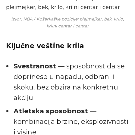
Izvor: NBA / Košarkaške pozicije: plejmejker, bek, krilo,
krilni centar i centar
Ključne veštine krila
Svestranost
— sposobnost da se
doprinese u napadu, odbrani i
skoku, bez obzira na konkretnu
akciju
Atletska sposobnost
—
kombinacija brzine, eksplozivnosti
i visine