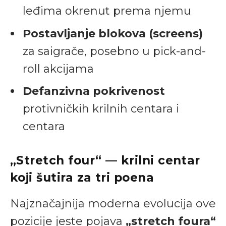
leđima okrenut prema njemu
Postavljanje blokova (screens)
za saigrače, posebno u pick-and-
roll akcijama
Defanzivna pokrivenost
protivničkih krilnih centara i
centara
„Stretch four“ — krilni centar
koji šutira za tri poena
Najznačajnija moderna evolucija ove
pozicije jeste pojava
„stretch foura“