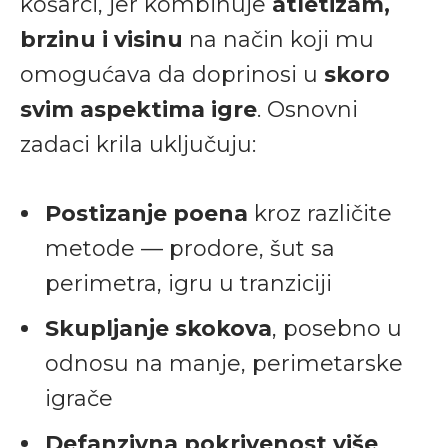
košarci, jer kombinuje
atletizam,
brzinu i visinu
na način koji mu
omogućava da doprinosi u
skoro
svim aspektima igre
. Osnovni
zadaci krila uključuju:
Postizanje poena
kroz različite
metode — prodore, šut sa
perimetra, igru u tranziciji
Skupljanje skokova
, posebno u
odnosu na manje, perimetarske
igrače
Defanzivna pokrivenost više