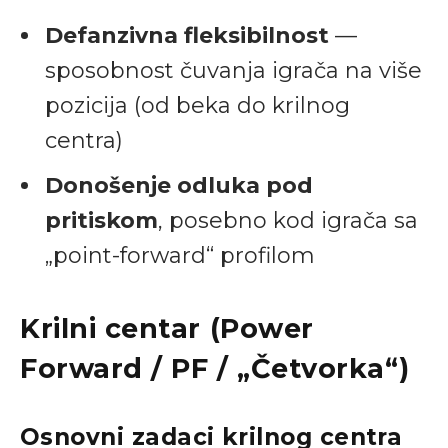
Defanzivna fleksibilnost
—
sposobnost čuvanja igrača na više
pozicija (od beka do krilnog
centra)
Donošenje odluka pod
pritiskom
, posebno kod igrača sa
„point-forward“ profilom
Krilni centar (Power
Forward / PF / „Četvorka“)
Osnovni zadaci krilnog centra