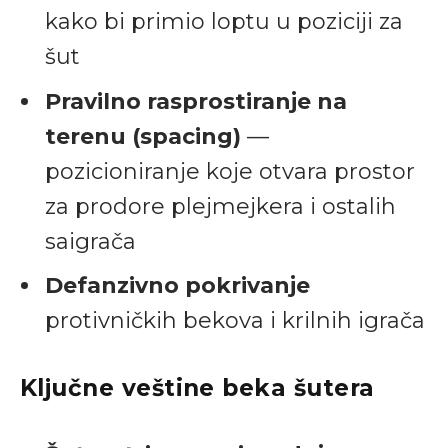
kako bi primio loptu u poziciji za
šut
Pravilno rasprostiranje na
terenu (spacing)
—
pozicioniranje koje otvara prostor
za prodore plejmejkera i ostalih
saigrača
Defanzivno pokrivanje
protivničkih bekova i krilnih igrača
Ključne veštine beka šutera