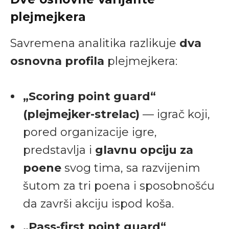
plejmejkera
Savremena analitika razlikuje
dva
osnovna profila
plejmejkera:
„Scoring point guard“
(plejmejker-strelac)
— igrač koji,
pored organizacije igre,
predstavlja i
glavnu opciju za
poene
svog tima, sa razvijenim
šutom za tri poena i sposobnošću
da završi akciju ispod koša.
„Pass-first point guard“