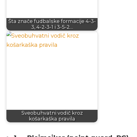
Šta znače fudbalske formacije 4-3-
3, 4-2-3-1 i 3-5-2…
Sveobuhvatni vodič kroz
košarkaška pravila