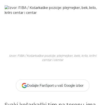
Izvor: FIBA / Košarkaške pozicije: plejmejker, bek, krilo, krilni
centar i centar
Dodajte FanSport u vaš Google izbor
Svaki košarkaški tim na terenu ima