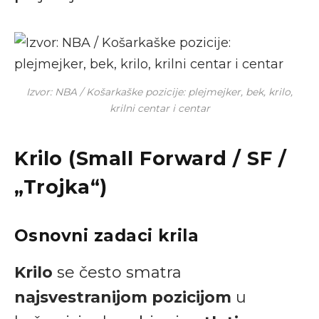
Izvor: NBA / Košarkaške pozicije: plejmejker, bek, krilo,
krilni centar i centar
Krilo (Small Forward / SF /
„Trojka“)
Osnovni zadaci krila
Krilo
se često smatra
najsvestranijom pozicijom
u