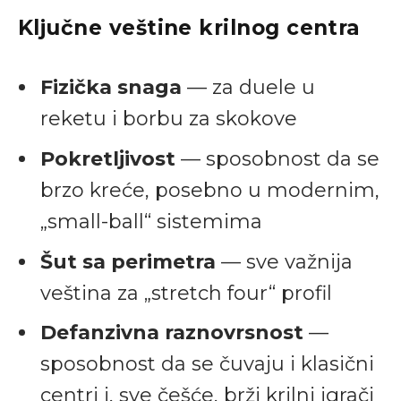
Ključne veštine krilnog centra
Fizička snaga
— za duele u
reketu i borbu za skokove
Pokretljivost
— sposobnost da se
brzo kreće, posebno u modernim,
„small-ball“ sistemima
Šut sa perimetra
— sve važnija
veština za „stretch four“ profil
Defanzivna raznovrsnost
—
sposobnost da se čuvaju i klasični
centri i, sve češće, brži krilni igrači