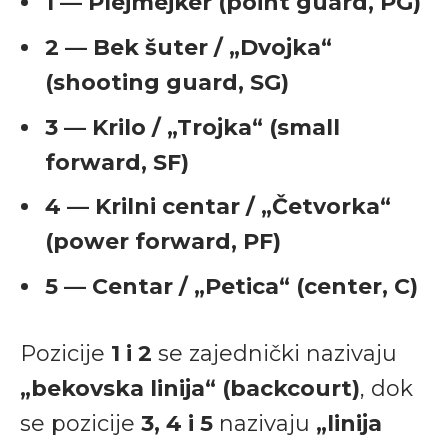
1 — Plejmejker (point guard, PG)
2 — Bek šuter / „Dvojka“
(shooting guard, SG)
3 — Krilo / „Trojka“ (small
forward, SF)
4 — Krilni centar / „Četvorka“
(power forward, PF)
5 — Centar / „Petica“ (center, C)
Pozicije
1 i 2
se zajednički nazivaju
„bekovska linija“ (backcourt)
, dok
se pozicije
3, 4 i 5
nazivaju
„linija