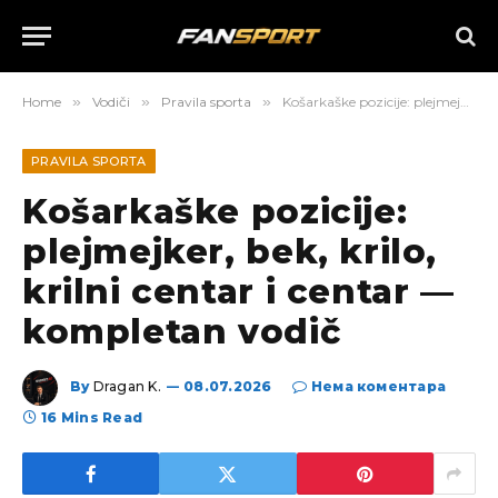
Home
»
Vodiči
»
Pravila sporta
»
Košarkaške pozicije: plejmejker, bek, krilo, krilni centar i centar — kompletan vodič
PRAVILA SPORTA
Košarkaške pozicije:
plejmejker, bek, krilo,
krilni centar i centar —
kompletan vodič
By
Dragan K.
08.07.2026
Нема коментара
16 Mins Read