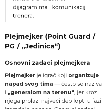
dijagramima i komunikaciji
trenera.
Plejmejker (Point Guard /
PG / „Jedinica“)
Osnovni zadaci plejmejkera
Plejmejker
je igrač koji
organizuje
napad svog tima
— često se naziva
i
„generalom na terenu“
, jer kroz
njega prolazi najveći deo lopti u fazi