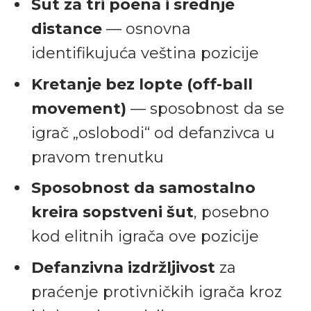
Šut za tri poena i srednje
distance
— osnovna
identifikujuća veština pozicije
Kretanje bez lopte (off-ball
movement)
— sposobnost da se
igrač „oslobodi“ od defanzivca u
pravom trenutku
Sposobnost da samostalno
kreira sopstveni šut
, posebno
kod elitnih igrača ove pozicije
Defanzivna izdržljivost
za
praćenje protivničkih igrača kroz