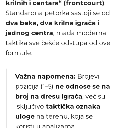
krilnih i centara“ (frontcourt)
.
Standardna petorka sastoji se od
dva beka, dva krilna igrača i
jednog centra
, mada moderna
taktika sve češće odstupa od ove
formule.
Važna napomena:
Brojevi
pozicija (1–5)
ne odnose se na
broj na dresu igrača
, već su
isključivo
taktička oznaka
uloge
na terenu, koja se
koristi u analizama,