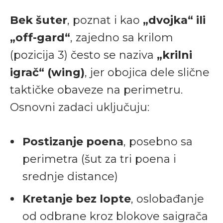
Bek šuter
, poznat i kao
„dvojka“ ili
„off-gard“
, zajedno sa krilom
(pozicija 3) često se naziva
„krilni
igrač“ (wing)
, jer obojica dele slične
taktičke obaveze na perimetru.
Osnovni zadaci uključuju:
Postizanje poena
, posebno sa
perimetra (šut za tri poena i
srednje distance)
Kretanje bez lopte
, oslobađanje
od odbrane kroz blokove saigrača