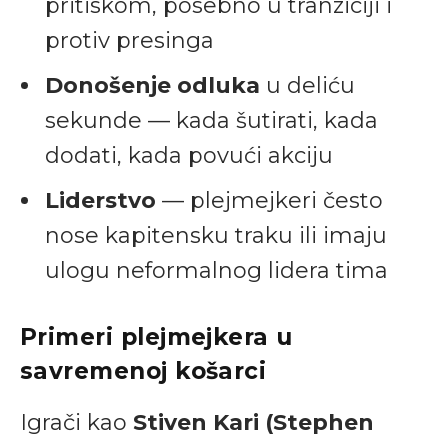
pritiskom, posebno u tranziciji i
protiv presinga
Donošenje odluka
u deliću
sekunde — kada šutirati, kada
dodati, kada povući akciju
Liderstvo
— plejmejkeri često
nose kapitensku traku ili imaju
ulogu neformalnog lidera tima
Primeri plejmejkera u
savremenoj košarci
Igrači kao
Stiven Kari (Stephen