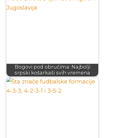
Bogovi pod obručima: Najbolji
srpski košarkaši svih vremena