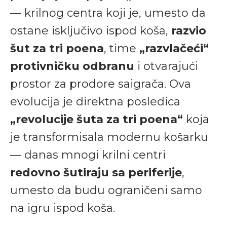
— krilnog centra koji je, umesto da
ostane isključivo ispod koša,
razvio
šut za tri poena
, time
„razvlačeći“
protivničku odbranu
i otvarajući
prostor za prodore saigrača. Ova
evolucija je direktna posledica
„revolucije šuta za tri poena“
koja
je transformisala modernu košarku
— danas mnogi krilni centri
redovno šutiraju sa periferije
,
umesto da budu ograničeni samo
na igru ispod koša.