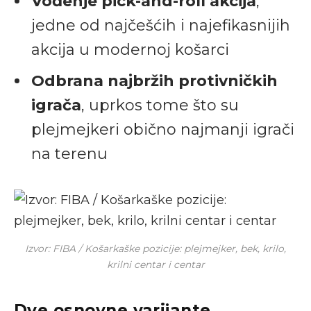
Vođenje pick-and-roll akcija
,
jedne od najčešćih i najefikasnijih
akcija u modernoj košarci
Odbrana najbržih protivničkih
igrača
, uprkos tome što su
plejmejkeri obično najmanji igrači
na terenu
Izvor: FIBA / Košarkaške pozicije: plejmejker, bek, krilo,
krilni centar i centar
Dve osnovne varijante