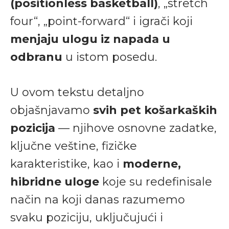
(positionless basketball)
, „stretch
four“, „point-forward“ i igrači koji
menjaju ulogu iz napada u
odbranu
u istom posedu.
U ovom tekstu detaljno
objašnjavamo
svih pet košarkaških
pozicija
— njihove osnovne zadatke,
ključne veštine, fizičke
karakteristike, kao i
moderne,
hibridne uloge
koje su redefinisale
način na koji danas razumemo
svaku poziciju, uključujući i