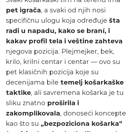
pet igrača
, a svaki od njih nosi
specifičnu ulogu koja određuje
šta
radi u napadu, kako se braní, i
kakav profil tela i veštine zahteva
njegova pozicija. Plejmejker, bek,
krilo, krilni centar i centar — ovo su
pet klasičnih pozicija koje su
decenijama bile
temelj košarkaške
taktike
, ali savremena košarka je tu
sliku znatno
proširila i
zakomplikovala
, donoseći koncepte
kao što su
„bezpoziciona košarka“