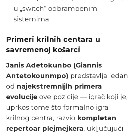
u „switch“ odbrambenim
sistemima
Primeri krilnih centara u
savremenoj košarci
Janis Adetokunbo (Giannis
Antetokounmpo)
predstavlja jedan
od
najekstremnijih primera
evolucije
ove pozicije — igrač koji je,
uprkos tome što formalno igra
krilnog centra, razvio
kompletan
repertoar plejmejkera
, uključujući