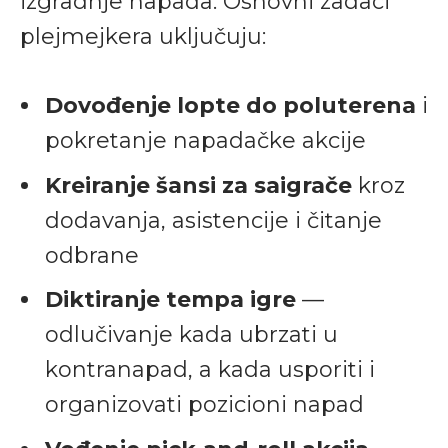
izgradnje napada. Osnovni zadaci
plejmejkera uključuju:
Dovođenje lopte do poluterena
i
pokretanje napadačke akcije
Kreiranje šansi za saigrače
kroz
dodavanja, asistencije i čitanje
odbrane
Diktiranje tempa igre
—
odlučivanje kada ubrzati u
kontranapad, a kada usporiti i
organizovati pozicioni napad