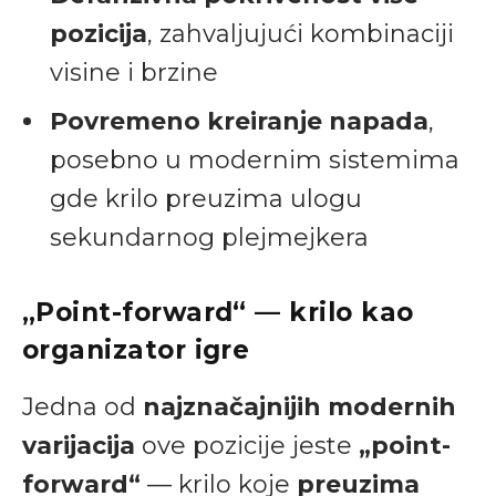
pozicija
, zahvaljujući kombinaciji
visine i brzine
Povremeno kreiranje napada
,
posebno u modernim sistemima
gde krilo preuzima ulogu
sekundarnog plejmejkera
„Point-forward“ — krilo kao
organizator igre
Jedna od
najznačajnijih modernih
varijacija
ove pozicije jeste
„point-
forward“
— krilo koje
preuzima