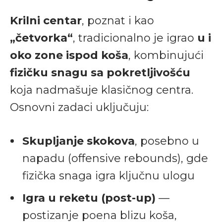
Krilni centar
, poznat i kao
„četvorka“
, tradicionalno je igrao
u i
oko zone ispod koša
, kombinujući
fizičku snagu sa pokretljivošću
koja nadmašuje klasičnog centra.
Osnovni zadaci uključuju:
Skupljanje skokova
, posebno u
napadu (offensive rebounds), gde
fizička snaga igra ključnu ulogu
Igra u reketu (post-up)
—
postizanje poena blizu koša,