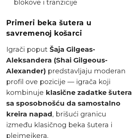
blokove i tranzicije
Primeri beka šutera u
savremenoj košarci
Igrači poput
Šaja Gilgeas-
Aleksandera (Shai Gilgeous-
Alexander)
predstavljaju moderan
profil ove pozicije — igrača koji
kombinuje
klasične zadatke šutera
sa sposobnošću da samostalno
kreira napad
, brišući granicu
između klasičnog beka šutera i
plejmejkera.