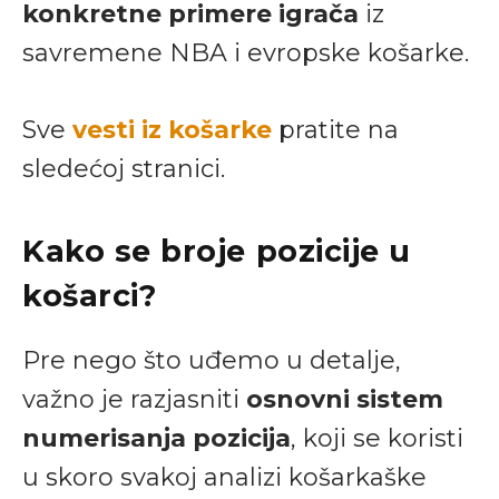
konkretne primere igrača
iz
savremene NBA i evropske košarke.
Sve
vesti iz košarke
pratite na
sledećoj stranici.
Kako se broje pozicije u
košarci?
Pre nego što uđemo u detalje,
važno je razjasniti
osnovni sistem
numerisanja pozicija
, koji se koristi
u skoro svakoj analizi košarkaške