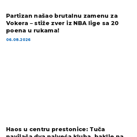
Partizan našao brutalnu zamenu za
Vokera – stiže zver iz NBA lige sa 20
poena u rukama!
06.08.2026
Haos u centru prestonice: Tuča
navijača dva najveća kluba, baklje na