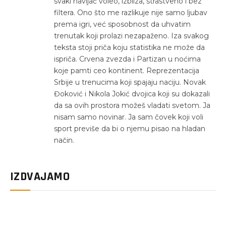
svaki navijač voleo, izbliza, strastveno i bez
filtera. Ono što me razlikuje nije samo ljubav
prema igri, već sposobnost da uhvatim
trenutak koji prolazi nezapaženo. Iza svakog
teksta stoji priča koju statistika ne može da
ispriča. Crvena zvezda i Partizan u noćima
koje pamti ceo kontinent. Reprezentacija
Srbije u trenucima koji spajaju naciju. Novak
Đoković i Nikola Jokić dvojica koji su dokazali
da sa ovih prostora možeš vladati svetom. Ja
nisam samo novinar. Ja sam čovek koji voli
sport previše da bi o njemu pisao na hladan
način.
IZDVAJAMO