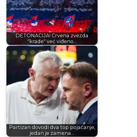
DETONACIJA! Crvena zvezda
"krade" već viđeno…
Partizan dovodi dva top pojačanje,
jedan je zamena…