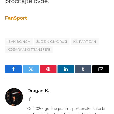
pročitajte ovde.
FanSport
ISAK BONGA
JUDŽIN OMORUJI
KK PARTIZAN
KOŠARKAŠKI TRANSFERI
Facebook
Twitter
Pinterest
LinkedIn
Tumblr
Email
Dragan K.
Facebook
Od 2020. godine pratim sport onako kako bi