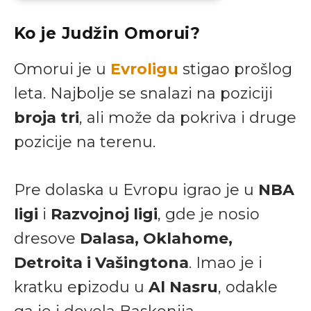
Ko je Judžin Omorui?
Omorui je u
Evroligu
stigao prošlog
leta. Najbolje se snalazi na poziciji
broja tri
, ali može da pokriva i druge
pozicije na terenu.
Pre dolaska u Evropu igrao je u
NBA
ligi
i
Razvojnoj ligi
, gde je nosio
dresove
Dalasa, Oklahome,
Detroita i Vašingtona
. Imao je i
kratku epizodu u
Al Nasru
, odakle