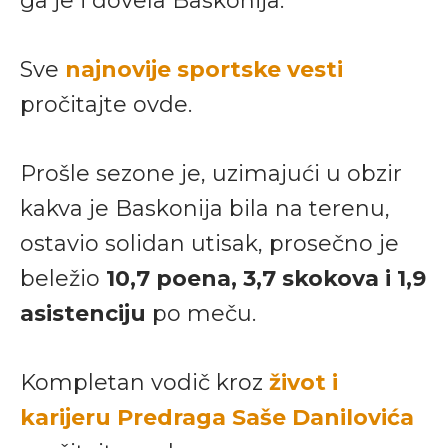
ga je i dovela Baskonija.
Sve
najnovije sportske vesti
pročitajte ovde.
Prošle sezone je, uzimajući u obzir
kakva je Baskonija bila na terenu,
ostavio solidan utisak, prosečno je
beležio
10,7 poena, 3,7 skokova i 1,9
asistenciju
po meču.
Kompletan vodič kroz
život i
karijeru Predraga Saše Danilovića