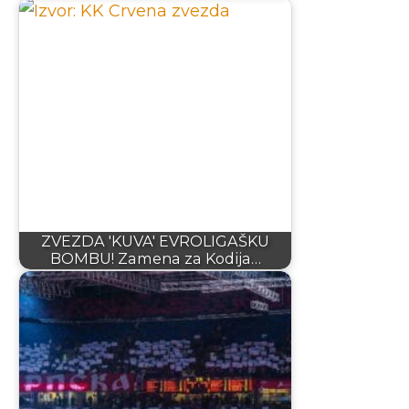
ZVEZDA 'KUVA' EVROLIGAŠKU
BOMBU! Zamena za Kodija…