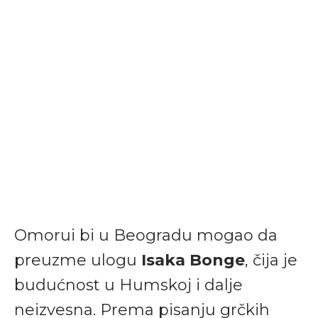
Omorui bi u Beogradu mogao da
preuzme ulogu
Isaka Bonge
, čija je
budućnost u Humskoj i dalje
neizvesna. Prema pisanju grčkih