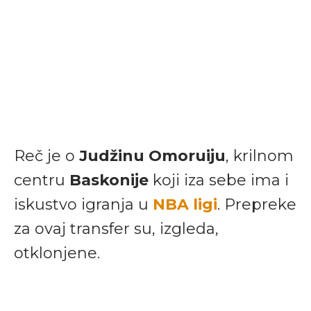
Reč je o
Judžinu Omoruiju
, krilnom
centru
Baskonije
koji iza sebe ima i
iskustvo igranja u
NBA ligi
. Prepreke
za ovaj transfer su, izgleda,
otklonjene.