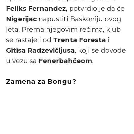
Feliks Fernandez
, potvrdio je da će
Nigerijac
napustiti Baskoniju ovog
leta. Prema njegovim rečima, klub
se rastaje i od
Trenta Foresta
i
Gitisa Radzevičijusa
, koji se dovode
u vezu sa
Fenerbahčeom
.
Zamena za Bongu?