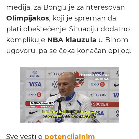
medija, za Bongu je zainteresovan
Olimpijakos
, koji je spreman da
plati obeštećenje. Situaciju dodatno
komplikuje
NBA klauzula
u Binom
ugovoru, pa se čeka konačan epilog.
Sve vesti o
potencijalnim