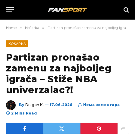
Home
»
Košarka
»
Partizan pronašao zamenu za najboljeg igrača – Stiže NBA univerzalac?!
KOŠARKA
Partizan pronašao
zamenu za najboljeg
igrača – Stiže NBA
univerzalac?!
By
Dragan K.
17.06.2026
Нема коментара
2 Mins Read