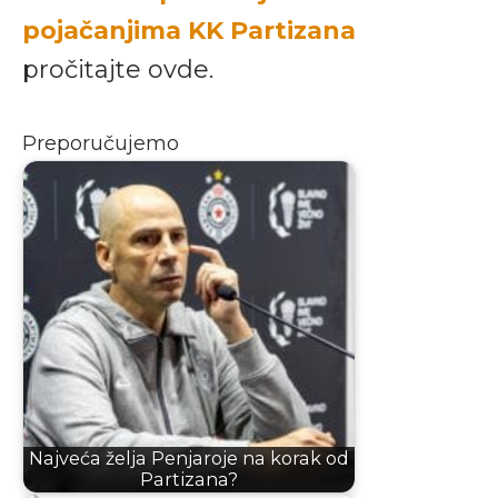
pojačanjima KK Partizana
pročitajte ovde.
Preporučujemo
Najveća želja Penjaroje na korak od
Partizana?