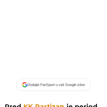
Dodajte FanSport u vaš Google izbor
Pred
KK Partizan
je period