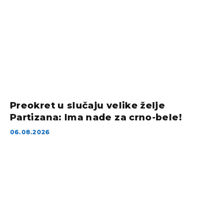
Preokret u slučaju velike želje
Partizana: Ima nade za crno-bele!
06.08.2026