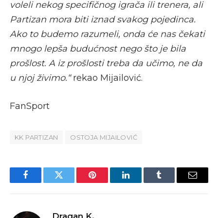
voleli nekog specifičnog igrača ili trenera, ali
Partizan mora biti iznad svakog pojedinca.
Ako to budemo razumeli, onda će nas čekati
mnogo lepša budućnost nego što je bila
prošlost. A iz prošlosti treba da učimo, ne da
u njoj živimo.“
rekao Mijailović.
FanSport
KK PARTIZAN
OSTOJA MIJAILOVIĆ
Facebook
Twitter
Pinterest
LinkedIn
Tumblr
Email
Dragan K.