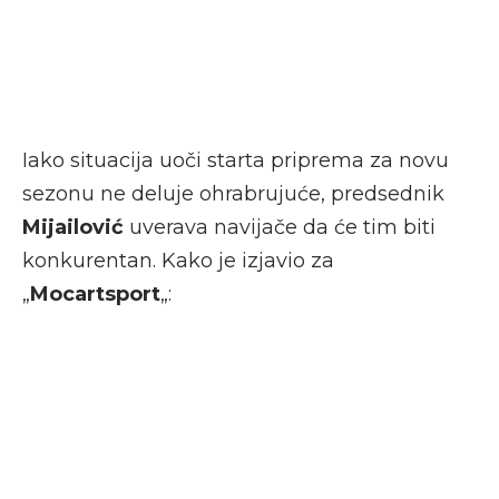
Iako situacija uoči starta priprema za novu
sezonu ne deluje ohrabrujuće, predsednik
Mijailović
uverava navijače da će tim biti
konkurentan. Kako je izjavio za
„
Mocartsport
„: