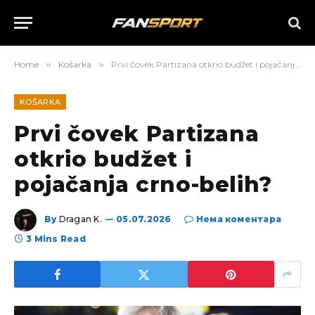
Home
»
Košarka
»
Prvi čovek Partizana otkrio budžet i pojačanja crno-belih?
KOŠARKA
Prvi čovek Partizana
otkrio budžet i
pojačanja crno-belih?
By
Dragan K.
05.07.2026
Нема коментара
3 Mins Read