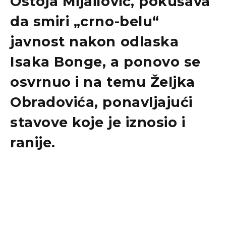
Ostoja Mijailović
, pokušava
da smiri „crno-belu“
javnost nakon odlaska
Isaka Bonge
, a ponovo se
osvrnuo i na temu
Željka
Obradovića
, ponavljajući
stavove koje je iznosio i
ranije.