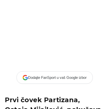
Dodajte FanSport u vaš Google izbor
Prvi čovek
Partizana
,