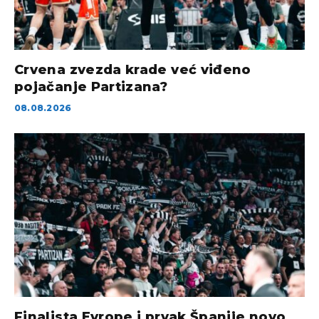
Crvena zvezda krade već viđeno
pojačanje Partizana?
08.08.2026
Finalista Evrope i prvak Španije novo