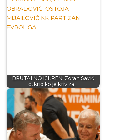
BRUTALNO ISKREN: Zoran Savić
otkrio ko je kriv za…