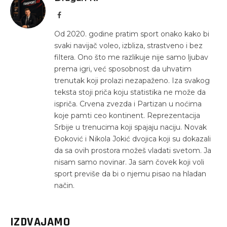
Facebook
Od 2020. godine pratim sport onako kako bi
svaki navijač voleo, izbliza, strastveno i bez
filtera. Ono što me razlikuje nije samo ljubav
prema igri, već sposobnost da uhvatim
trenutak koji prolazi nezapaženo. Iza svakog
teksta stoji priča koju statistika ne može da
ispriča. Crvena zvezda i Partizan u noćima
koje pamti ceo kontinent. Reprezentacija
Srbije u trenucima koji spajaju naciju. Novak
Đoković i Nikola Jokić dvojica koji su dokazali
da sa ovih prostora možeš vladati svetom. Ja
nisam samo novinar. Ja sam čovek koji voli
sport previše da bi o njemu pisao na hladan
način.
IZDVAJAMO