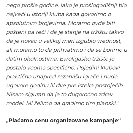
nego prošle godine, iako je prošlogodišnji bio
najveći u istoriji kluba kada govorimo o
apsolutnim brojevima. Moramo ovde biti
pošteni pa reći i da je stanje na tržištu takvo
da je novac u velikoj meri izgubio vrednost,
ali moramo to da prihvatimo i da se borimo u
datim okolnostima. Evroligaško tržište je
postalo veoma specifično. Pojedini klubovi
praktično unapred rezervišu igrače i nude
ugovore godinu ili dve pre isteka postojećih.
Nisam siguran da je to dugoročno zdrav
model. Mi želimo da gradimo tim planski.“
„Plaćamo cenu organizovane kampanje“