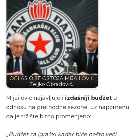
OGLASIO SE OSTOJA MIJAILOVIĆ!
Željko Obradović…
Mijailović najavljuje i
izdašniji budžet
u
odnosu na prethodne sezone, uz napomenu
da je tržište bitno promenjeno:
„Budžet za igrački kadar biće nešto veći