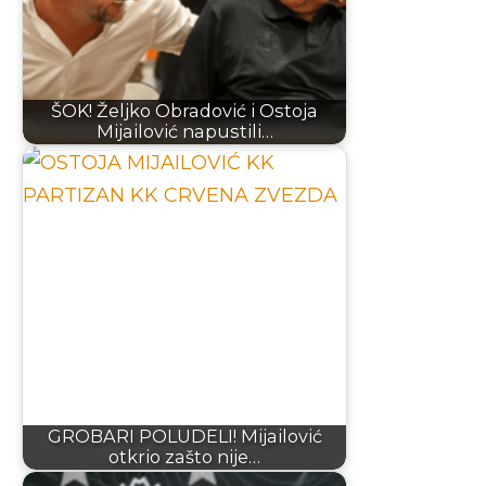
ŠOK! Željko Obradović i Ostoja
Mijailović napustili…
GROBARI POLUDELI! Mijailović
otkrio zašto nije…