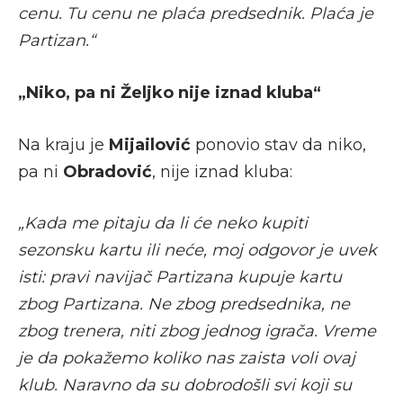
cenu. Tu cenu ne plaća predsednik. Plaća je
Partizan.“
„Niko, pa ni Željko nije iznad kluba“
Na kraju je
Mijailović
ponovio stav da niko,
pa ni
Obradović
, nije iznad kluba:
„Kada me pitaju da li će neko kupiti
sezonsku kartu ili neće, moj odgovor je uvek
isti: pravi navijač Partizana kupuje kartu
zbog Partizana. Ne zbog predsednika, ne
zbog trenera, niti zbog jednog igrača. Vreme
je da pokažemo koliko nas zaista voli ovaj
klub. Naravno da su dobrodošli svi koji su