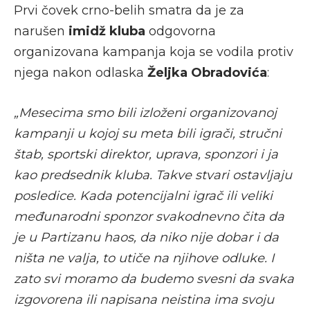
Prvi čovek crno-belih smatra da je za
narušen
imidž kluba
odgovorna
organizovana kampanja koja se vodila protiv
njega nakon odlaska
Željka Obradovića
:
„Mesecima smo bili izloženi organizovanoj
kampanji u kojoj su meta bili igrači, stručni
štab, sportski direktor, uprava, sponzori i ja
kao predsednik kluba. Takve stvari ostavljaju
posledice. Kada potencijalni igrač ili veliki
međunarodni sponzor svakodnevno čita da
je u Partizanu haos, da niko nije dobar i da
ništa ne valja, to utiče na njihove odluke. I
zato svi moramo da budemo svesni da svaka
izgovorena ili napisana neistina ima svoju