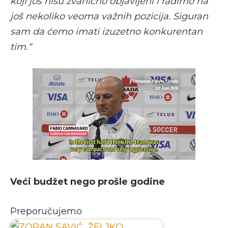
koji još nisu zvanično objavljeni i radimo na
još nekoliko veoma važnih pozicija. Siguran
sam da ćemo imati izuzetno konkurentan
tim.“
Veći budžet nego prošle godine
Preporučujemo