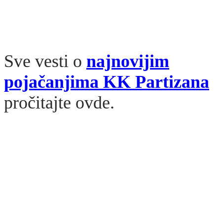
Sve vesti o
najnovijim
pojačanjima KK Partizana
pročitajte ovde.