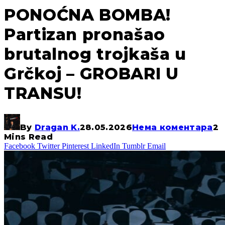
PONOĆNA BOMBA!
Partizan pronašao
brutalnog trojkaša u
Grčkoj – GROBARI U
TRANSU!
By
Dragan K.
28.05.2026
Нема коментара
2
Mins Read
Facebook
Twitter
Pinterest
LinkedIn
Tumblr
Email