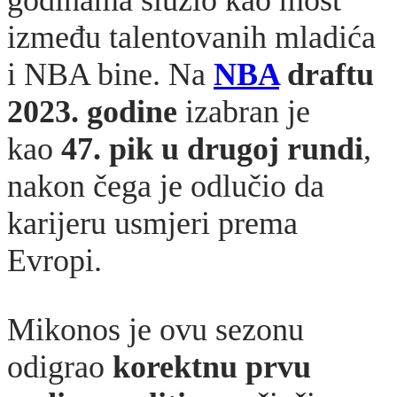
između talentovanih mladića
i NBA bine. Na
NBA
draftu
2023. godine
izabran je
kao
47. pik u drugoj rundi
,
nakon čega je odlučio da
karijeru usmjeri prema
Evropi.
Mikonos je ovu sezonu
odigrao
korektnu prvu