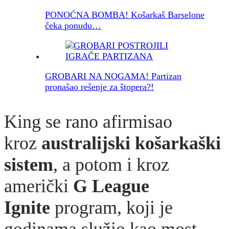
PONOĆNA BOMBA! Košarkaš Barselone
čeka ponudu…
GROBARI NA NOGAMA! Partizan
pronašao rešenje za štopera?!
King se rano afirmisao
kroz
australijski košarkaški
sistem
, a potom i kroz
američki
G League
Ignite
program, koji je
godinama služio kao most