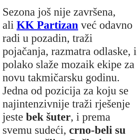
Sezona još nije završena,
ali
KK Partizan
već odavno
radi u pozadin, traži
pojačanja, razmatra odlaske, i
polako slaže mozaik ekipe za
novu takmičarsku godinu.
Jedna od pozicija za koju se
najintenzivnije traži rješenje
jeste
bek šuter
, i prema
svemu sudeći,
crno-beli su