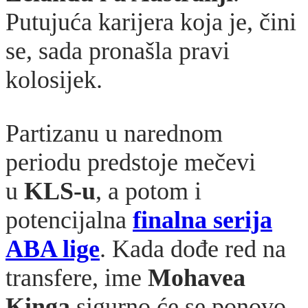
Putujuća karijera koja je, čini
se, sada pronašla pravi
kolosijek.
Partizanu u narednom
periodu predstoje mečevi
u
KLS-u
, a potom i
potencijalna
finalna serija
ABA lige
. Kada dođe red na
transfere, ime
Mohavea
Kinga
sigurno će se ponovo