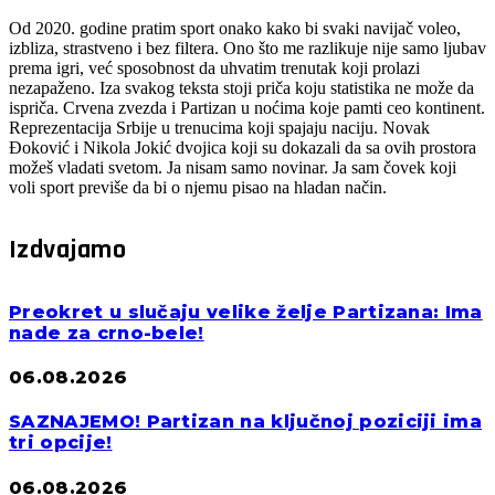
Od 2020. godine pratim sport onako kako bi svaki navijač voleo,
izbliza, strastveno i bez filtera. Ono što me razlikuje nije samo ljubav
prema igri, već sposobnost da uhvatim trenutak koji prolazi
nezapaženo. Iza svakog teksta stoji priča koju statistika ne može da
ispriča. Crvena zvezda i Partizan u noćima koje pamti ceo kontinent.
Reprezentacija Srbije u trenucima koji spajaju naciju. Novak
Đoković i Nikola Jokić dvojica koji su dokazali da sa ovih prostora
možeš vladati svetom. Ja nisam samo novinar. Ja sam čovek koji
voli sport previše da bi o njemu pisao na hladan način.
Izdvajamo
Preokret u slučaju velike želje Partizana: Ima
nade za crno-bele!
06.08.2026
SAZNAJEMO! Partizan na ključnoj poziciji ima
tri opcije!
06.08.2026