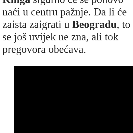
naći u centru pažnje. Da li će
zaista zaigrati u
Beogradu
, to
se još uvijek ne zna, ali tok
pregovora obećava.