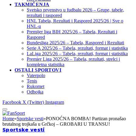
TAKMIČENJA
Svetsko prvenstvo u fudbalu 2026 – Grupe, tabele,
rezultati i raspored
HNL Tabela, Rezultati i Raspored 2025/26 | Sve o
HNL-u
Premijer liga BIH 2025/26 – Tabela, Rezultati i
Raspored
Bundesliga 2025/26 – Tabela, Raspored i Rezultati
Serie A 2025/26 – Tabela, rezultati, format i statistika
LaLiga 2025/26 – Tabela, rezultati, format i statistika
Premier Liga 2025/26 – Tabela, rezultati, strelci i
kompletna statistika
OSTALI SPORTOVI
Vaterpolo
Tenis
Rukomet
Odbojka
Facebook
X (Twitter)
Instagram
Home
»
Sportske vesti
»
PONOĆNA BOMBA! Partizan pronašao
brutalnog trojkaša u Grčkoj – GROBARI U TRANSU!
Sportske vesti