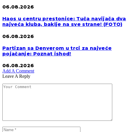
06.08.2026
Haos u centru prestonice: Tuča navijača dva
najveća kluba, baklje na sve strane! (FOTO)
06.08.2026
Partizan sa Denverom u trci za najveće
pojačanje: Poznat ishod!
06.08.2026
Add A Comment
Leave A Reply