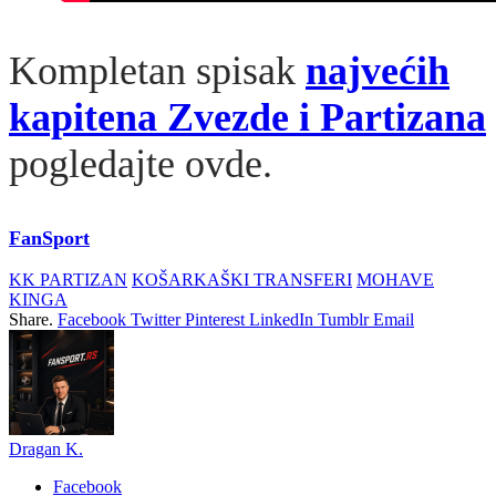
Kompletan spisak
najvećih
kapitena Zvezde i Partizana
pogledajte ovde.
FanSport
KK PARTIZAN
KOŠARKAŠKI TRANSFERI
MOHAVE
KINGA
Share.
Facebook
Twitter
Pinterest
LinkedIn
Tumblr
Email
Dragan K.
Facebook