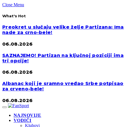
Close Menu
What's Hot
Preokret u slučaju velike želje Partizana: Ima
nade za crno-bele!
06.08.2026
SAZNAJEMO! Partizan na ključnoj poziciji ima
tri opcije!
06.08.2026
Albanac koji je sramno vređao Srbe potpisao
za crveno-bele!
06.08.2026
NAJNOVIJE
VODIČI
Klubovi