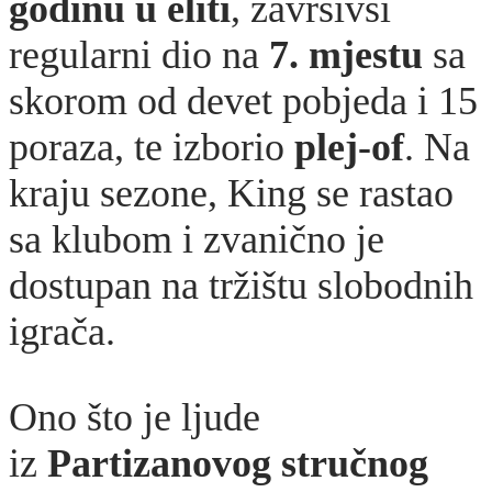
godinu u eliti
, završivši
regularni dio na
7. mjestu
sa
skorom od devet pobjeda i 15
poraza, te izborio
plej-of
. Na
kraju sezone, King se rastao
sa klubom i zvanično je
dostupan na tržištu slobodnih
igrača.
Ono što je ljude
iz
Partizanovog stručnog