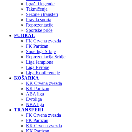
Igrači i legende
Takmičenja
Sezone i transferi
Pravila sporta
Reprezentacije
Sportske priče
FUDBAL
FK Crvena zvezda
FK Partizan
Superliga Srbije
Reprezentacija Srbije
Liga šampiona
Liga Evrope
Liga Konferencije
KOŠARKA
KK Crvena zvezda
KK Partizan
ABA liga
Evroliga
NBA liga
TRANSFERI
FK Crvena zvezda
FK Partizan
KK Crvena zvezda
KK Partizan