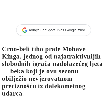
Dodajte FanSport u vaš Google izbor
Crno-beli tiho prate Mohave
Kinga, jednog od najatraktivnijih
slobodnih igrača nadolazećeg ljeta
— beka koji je ovu sezonu
obilježio nevjerovatnom
preciznošću iz dalekometnog
udarca.