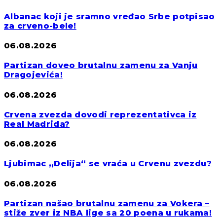
Albanac koji je sramno vređao Srbe potpisao
za crveno-bele!
06.08.2026
Partizan doveo brutalnu zamenu za Vanju
Dragojevića!
06.08.2026
Crvena zvezda dovodi reprezentativca iz
Real Madrida?
06.08.2026
Ljubimac „Delija“ se vraća u Crvenu zvezdu?
06.08.2026
Partizan našao brutalnu zamenu za Vokera –
stiže zver iz NBA lige sa 20 poena u rukama!