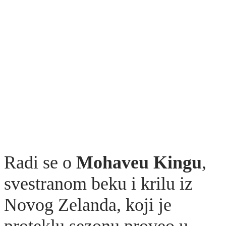
Radi se o
Mohaveu Kingu
,
svestranom beku i krilu iz
Novog Zelanda, koji je
proteklu sezonu proveo u