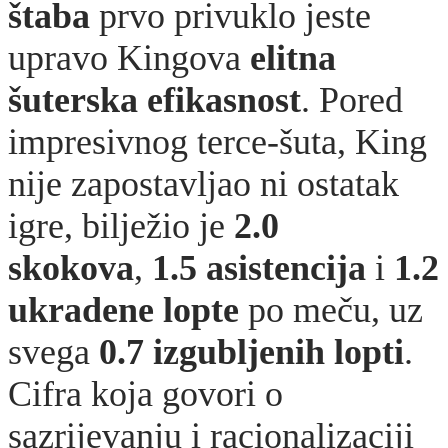
štaba
prvo privuklo jeste
upravo Kingova
elitna
šuterska efikasnost
. Pored
impresivnog terce-šuta, King
nije zapostavljao ni ostatak
igre, bilježio je
2.0
skokova
,
1.5 asistencija
i
1.2
ukradene lopte
po meču, uz
svega
0.7 izgubljenih lopti
.
Cifra koja govori o
sazrijevanju i racionalizaciji