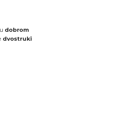
 u
dobrom
e
dvostruki