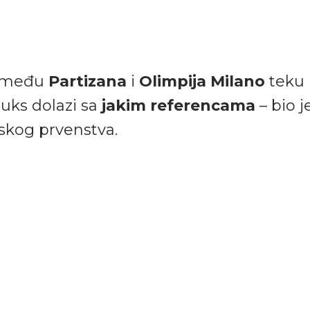
između
Partizana
i
Olimpija Milano
teku
ruks dolazi sa
jakim referencama
– bio j
nskog prvenstva.