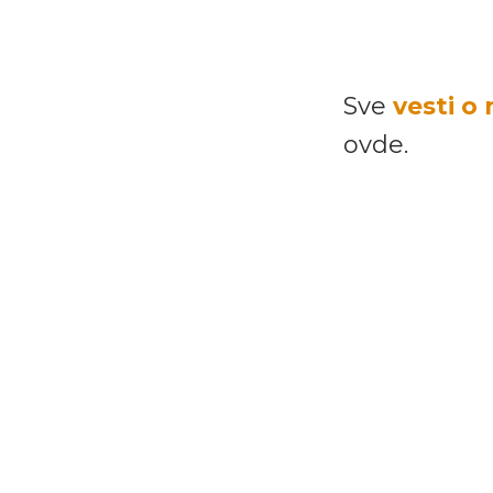
Sve
vesti o
ovde.