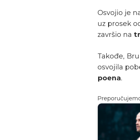
Osvojio je 
uz prosek 
završio na
t
Takođe, Bru
osvojila po
poena
.
Preporučujem