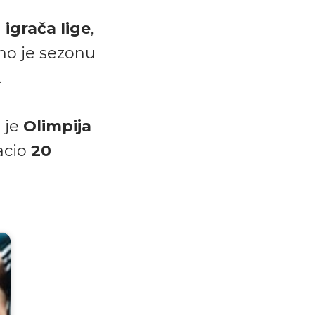
 igrača lige
,
no je sezonu
.
i je
Olimpija
acio
20