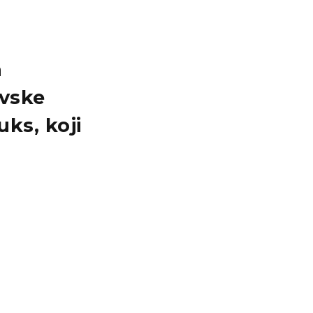
a
vske
uks
, koji