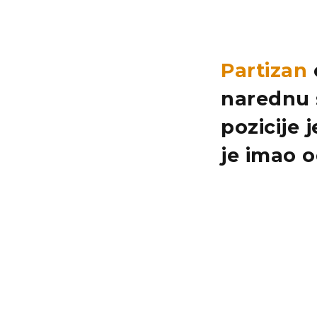
Partizan
narednu 
pozicije
j
je imao
o