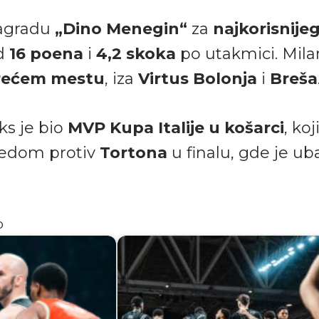
nagradu
„Dino Menegin“
za
najkorisnijeg
od
16 poena
i
4,2 skoka
po utakmici. Mila
rećem mestu
, iza
Virtus Bolonja
i
Breša
ks je bio
MVP Kupa Italije u košarci
, koj
bedom protiv
Tortona
u finalu, gde je ub
o