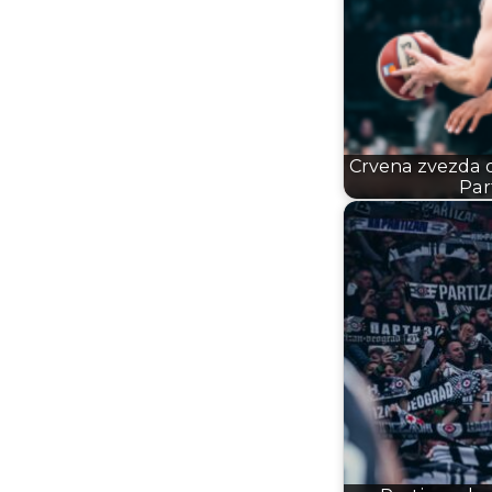
Crvena zvezda d
Par