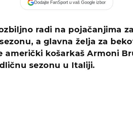
Dodajte FanSport u vaš Google izbor
ozbiljno radi na
pojačanjima
z
sezonu, a glavna želja za
beko
e američki košarkaš
Armoni Br
dličnu sezonu
u Italiji.