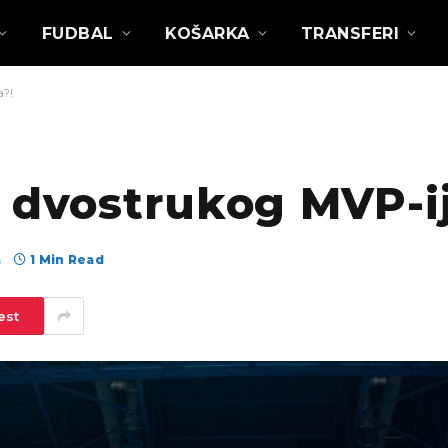
FUDBAL
KOŠARKA
TRANSFERI
a?!
 dvostrukog MVP-ij
а
1 Min Read
est