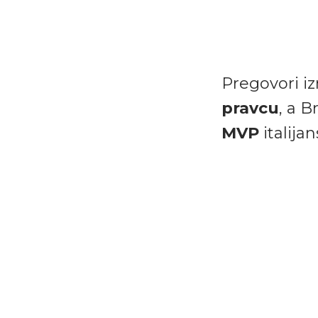
Pregovori 
pravcu
, a B
MVP
italija