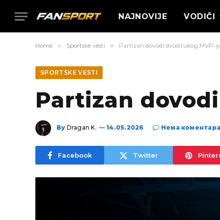
NAJNOVIJE
VODIČI
Home
»
Sportske vesti
»
Partizan dovodi dvostrukog MVP-ij
SPORTSKE VESTI
Partizan dovodi
By
Dragan K.
14.05.2026
Нема коментар
Facebook
Twitter
Pinter