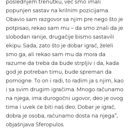
poslednjem trenutku, već smo imali
popunjen sastav na krilnim pozicijama.
Obavio sam razgovor sa njim pre nego što je
potpisao, rekao sam mu – da smo znali da je
slobodan ranije, drugačije bismo sastavili
ekipu. Sada, zato što je dobar igrač, želeli
smo ga, ali rekao sam mu da mora da
razume da treba da bude strpljiv i da, kada
god je potreban timu, bude spreman da
pomogne. To on i radi, to radim ja s njim, kao
i sa svim drugim igračima. Mnogo računamo
na njega, ima durogočni ugovor, deo je ovog
tima i uvek će biti naš deo. Dobar je igrač,
dobra je osoba, računamo dosta na njega”,
objašnjava Sferopulos.