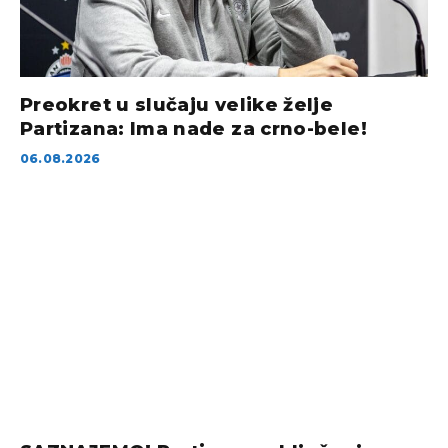
Preokret u slučaju velike želje
Partizana: Ima nade za crno-bele!
06.08.2026