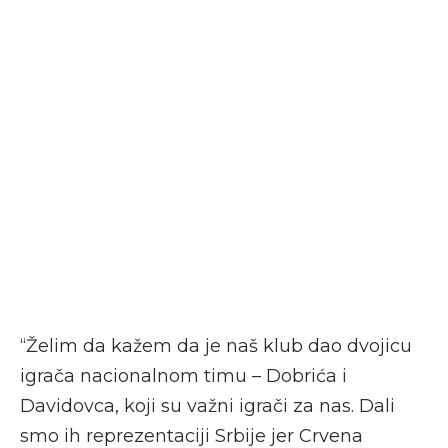
“Želim da kažem da je naš klub dao dvojicu
igrača nacionalnom timu – Dobrića i
Davidovca, koji su važni igrači za nas. Dali
smo ih reprezentaciji Srbije jer Crvena