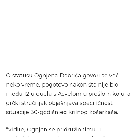
O statusu Ognjena Dobrića govori se već
neko vreme, pogotovo nakon što nije bio
među 12 u duelu s Asvelom u prošlom kolu, a
grčki stručnjak objašnjava specifičnost
situacije 30-godišnjeg krilnog košarkaša.
“Vidite, Ognjen se pridružio timu u