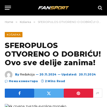
Home
»
Košarka
»
SFEROPULOS OTVORENO O DOBRIĆU! Ovo sve delije zanima!
KOŠARKA
SFEROPULOS
OTVORENO O DOBRIĆU!
Ovo sve delije zanima!
By
Redakcija
20.11.2024
Updated:
20.11.2024
Нема коментара
2 Mins Read