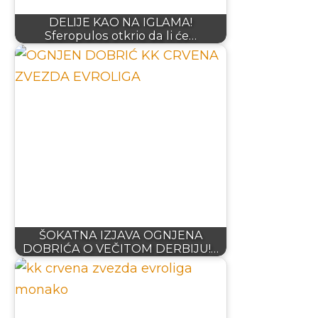
DELIJE KAO NA IGLAMA!
Sferopulos otkrio da li će…
ŠOKATNA IZJAVA OGNJENA
DOBRIĆA O VEČITOM DERBIJU!…