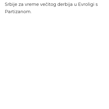
Srbije za vreme večitog derbija u Evroligi s
Partizanom.