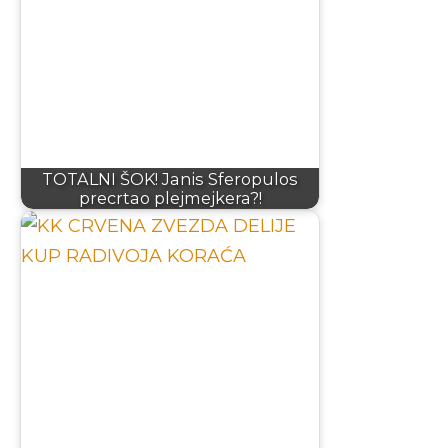
TOTALNI ŠOK! Janis Sferopulos
precrtao plejmejkera?!