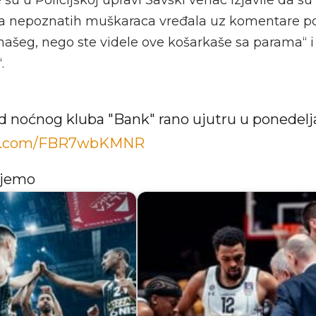
ica nepoznatih muškaraca vređala uz komentare po
ašeg, nego ste videle ove košarkaše sa parama“ i
.
d noćnog kluba "Bank" rano ujutru u ponedelj
ter.com/FBR7wbKMNR
ujemo