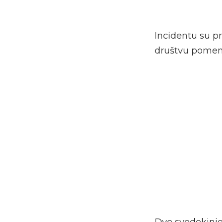
Incidentu su p
društvu pomenu
Dve svedokinje 