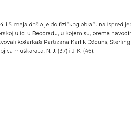
4. i 5. maja došlo je do fizičkog obračuna ispred 
rskoj ulici u Beogradu, u kojem su, prema navod
vovali košarkaši Partizana Karlik Džouns, Sterling
jica muškaraca, N. J. (37) i J. K. (46).