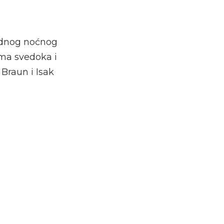
jednog noćnog
ima svedoka i
 Braun i Isak