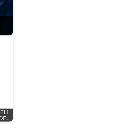
ELI
DE:…