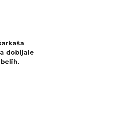
šarkaša
a dobijale
belih.