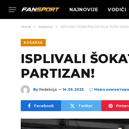
NAJNOVIJE
VODIČI
Home
»
Košarka
»
ISPLIVALI ŠOKATNI DETALJI TUČE IGR
KOŠARKA
ISPLIVALI ŠOK
PARTIZAN!
By
Redakcija
14.05.2025
Нема коментар
Facebook
Twitter
Pinter