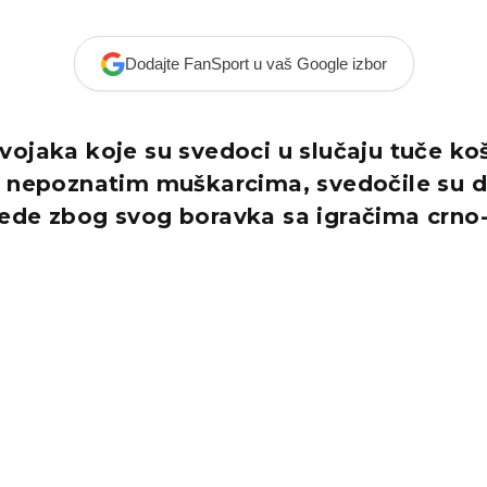
Dodajte FanSport u vaš Google izbor
vojaka koje su svedoci u slučaju tuče ko
 nepoznatim muškarcima, svedočile su d
ede zbog svog boravka sa igračima crno-