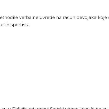
rethodile verbalne uvrede na račun devojaka koje s
tih sportista.
su u Policijskoj upravi Savski venac izjavile da su 