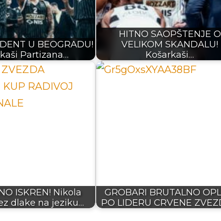
HITNO SAOPŠTENJE O
CIDENT U BEOGRADU!
VELIKOM SKANDALU!
kaši Partizana…
Košarkaši…
O ISKREN! Nikola
GROBARI BRUTALNO OPL
ez dlake na jeziku…
PO LIDERU CRVENE ZVEZ