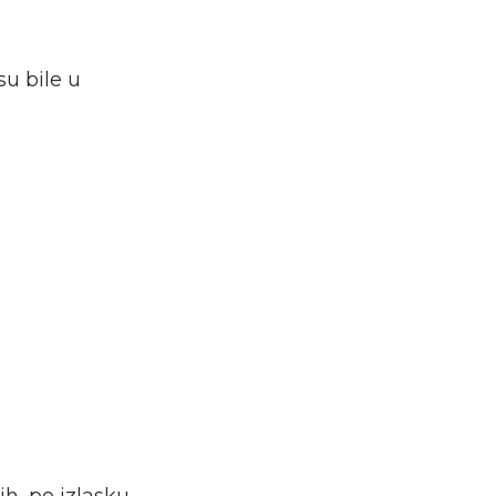
u bile u
ih, po izlasku