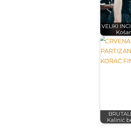
VELIKI IN
Košar
BRUTALN
Kalinić b