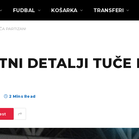
FUDBAL
KOŠARKA
TRANSFERI
AČA PARTIZAN!
ATNI DETALJI TUČE
а
2 Mins Read
est