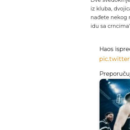
iz kluba, dvoj
nađete nekog n
idu sa crncima“
Haos ispre
pic.twit
Preporuč