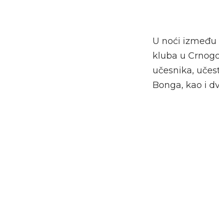
U noći između 
kluba u Crnogo
učesnika, učest
Bonga, kao i dvo