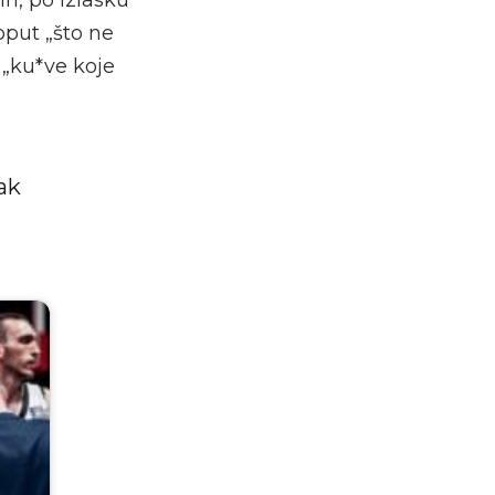
put „što ne
 „ku*ve koje
ak