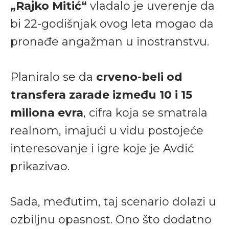
„Rajko Mitić“
vladalo je uverenje da
bi 22-godišnjak ovog leta mogao da
pronađe angažman u inostranstvu.
Planiralo se da
crveno-beli od
transfera zarade između 10 i 15
miliona evra
, cifra koja se smatrala
realnom, imajući u vidu postojeće
interesovanje i igre koje je Avdić
prikazivao.
Sada, međutim, taj scenario dolazi u
ozbiljnu opasnost. Ono što dodatno