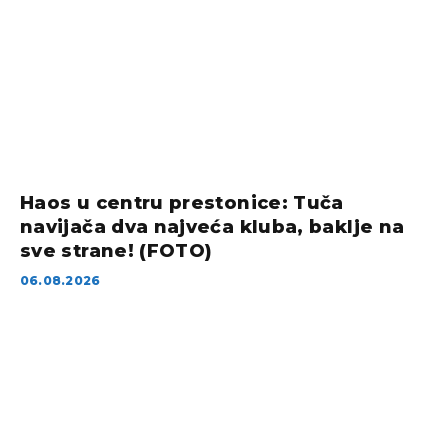
Haos u centru prestonice: Tuča
navijača dva najveća kluba, baklje na
sve strane! (FOTO)
06.08.2026