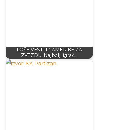
LOŠE VESTI IZ AMERIKE ZA
ZVEZDU! Najbolji igrač…