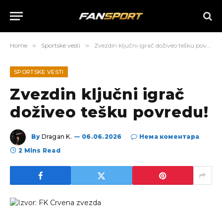
Home
»
Sportske vesti
»
Zvezdin ključni igrač doživeo tešku povredu!
SPORTSKE VESTI
Zvezdin ključni igrač
doživeo tešku povredu!
By
Dragan K.
06.06.2026
Нема коментара
2 Mins Read