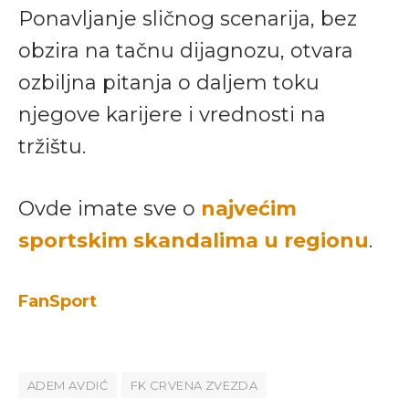
Ponavljanje sličnog scenarija, bez
obzira na tačnu dijagnozu, otvara
ozbiljna pitanja o daljem toku
njegove karijere i vrednosti na
tržištu.
Ovde imate sve o
najvećim
sportskim skandalima u regionu
.
FanSport
ADEM AVDIĆ
FK CRVENA ZVEZDA