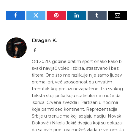
Facebook
Twitter
Pinterest
LinkedIn
Tumblr
Email
Dragan K.
Facebook
Od 2020. godine pratim sport onako kako bi
svaki navijač voleo, izbliza, strastveno i bez
filtera. Ono što me razlikuje nije samo ljubav
prema igri, već sposobnost da uhvatim
trenutak koji prolazi nezapaženo. Iza svakog
teksta stoji priča koju statistika ne može da
ispriča. Crvena zvezda i Partizan u noćima
koje pamti ceo kontinent. Reprezentacija
Srbije u trenucima koji spajaju naciju. Novak
Đoković i Nikola Jokić dvojica koji su dokazali
da sa ovih prostora možeš vladati svetom. Ja