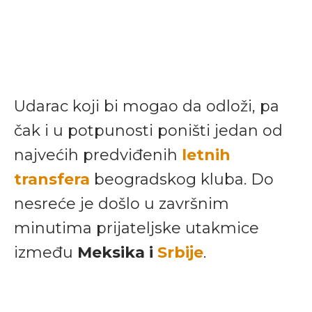
Udarac koji bi mogao da odloži, pa
čak i u potpunosti poništi jedan od
najvećih predviđenih
letnih
transfera
beogradskog kluba. Do
nesreće je došlo u završnim
minutima prijateljske utakmice
između
Meksika i
Srbije
.