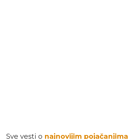
Sve vesti o
najnovijim pojačanjima