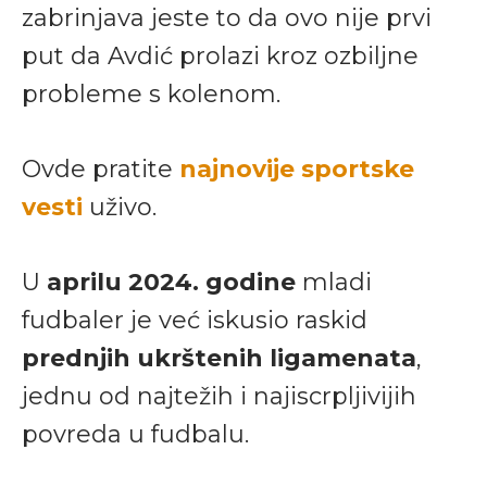
zabrinjava jeste to da ovo nije prvi
put da Avdić prolazi kroz ozbiljne
probleme s kolenom.
Ovde pratite
najnovije sportske
vesti
uživo.
U
aprilu 2024. godine
mladi
fudbaler je već iskusio raskid
prednjih ukrštenih ligamenata
,
jednu od najtežih i najiscrpljivijih
povreda u fudbalu.