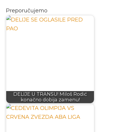
Preporučujemo
DELIJE U TRANSU! Miloš Rodić
konačno dobija zamenu!