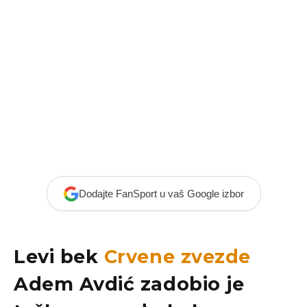
Dodajte FanSport u vaš Google izbor
Levi bek
Crvene zvezde
Adem Avdić
zadobio je