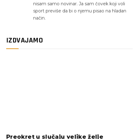
nisam samo novinar. Ja sam čovek koji voli
sport previše da bi o njemu pisao na hladan
način.
IZDVAJAMO
Preokret u slučaju velike želje