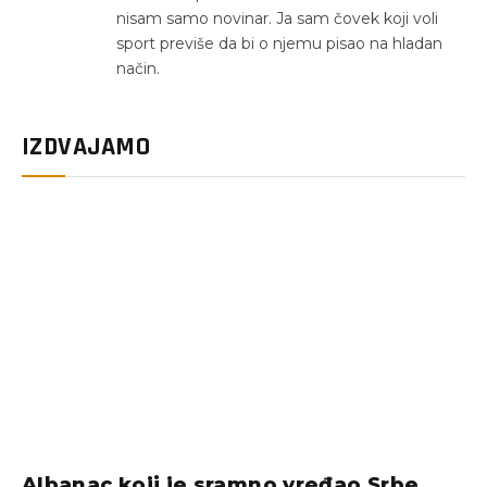
nisam samo novinar. Ja sam čovek koji voli
sport previše da bi o njemu pisao na hladan
način.
IZDVAJAMO
Albanac koji je sramno vređao Srbe