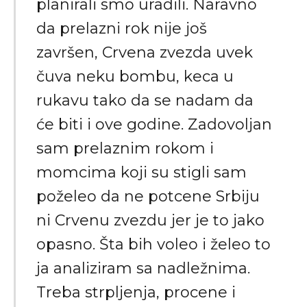
planirali smo uradili. Naravno
da prelazni rok nije još
završen, Crvena zvezda uvek
čuva neku bombu, keca u
rukavu tako da se nadam da
će biti i ove godine. Zadovoljan
sam prelaznim rokom i
momcima koji su stigli sam
poželeo da ne potcene Srbiju
ni Crvenu zvezdu jer je to jako
opasno. Šta bih voleo i želeo to
ja analiziram sa nadležnima.
Treba strpljenja, procene i