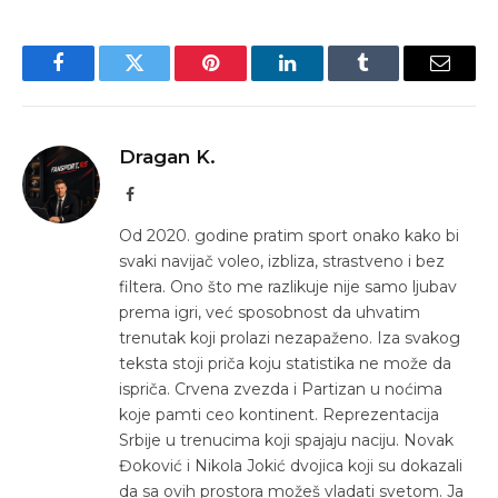
Facebook
Twitter
Pinterest
LinkedIn
Tumblr
Email
Dragan K.
Facebook
Od 2020. godine pratim sport onako kako bi
svaki navijač voleo, izbliza, strastveno i bez
filtera. Ono što me razlikuje nije samo ljubav
prema igri, već sposobnost da uhvatim
trenutak koji prolazi nezapaženo. Iza svakog
teksta stoji priča koju statistika ne može da
ispriča. Crvena zvezda i Partizan u noćima
koje pamti ceo kontinent. Reprezentacija
Srbije u trenucima koji spajaju naciju. Novak
Đoković i Nikola Jokić dvojica koji su dokazali
da sa ovih prostora možeš vladati svetom. Ja