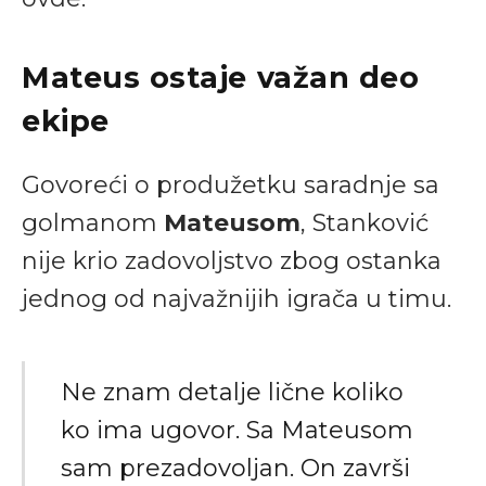
Mateus ostaje važan deo
ekipe
Govoreći o produžetku saradnje sa
golmanom
Mateusom
, Stanković
nije krio zadovoljstvo zbog ostanka
jednog od najvažnijih igrača u timu.
Ne znam detalje lične koliko
ko ima ugovor. Sa Mateusom
sam prezadovoljan. On završi