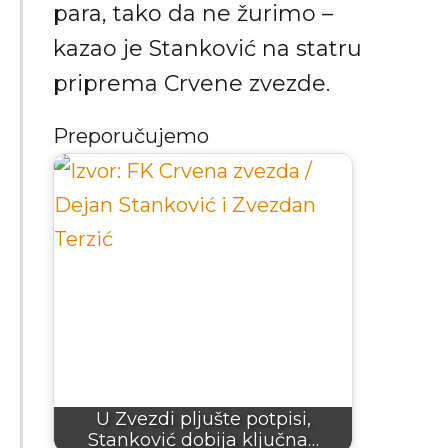
para, tako da ne žurimo –
kazao je Stanković na statru
priprema Crvene zvezde.
Preporučujemo
U Zvezdi pljušte potpisi,
Stanković dobija ključna…