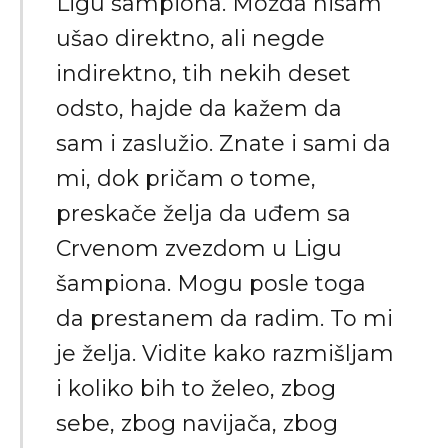
Ligu šampiona. Možda nisam
ušao direktno, ali negde
indirektno, tih nekih deset
odsto, hajde da kažem da
sam i zaslužio. Znate i sami da
mi, dok pričam o tome,
preskače želja da uđem sa
Crvenom zvezdom u Ligu
šampiona. Mogu posle toga
da prestanem da radim. To mi
je želja. Vidite kako razmišljam
i koliko bih to želeo, zbog
sebe, zbog navijača, zbog