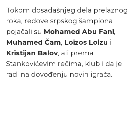
Tokom dosadašnjeg dela prelaznog
roka, redove srpskog šampiona
pojačali su
Mohamed Abu Fani
,
Muhamed Čam
,
Loizos Loizu
i
Kristijan Balov
, ali prema
Stankovićevim rečima, klub i dalje
radi na dovođenju novih igrača.