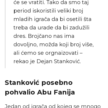
će se vratiti. Tako da smo taj
period iskoristili veliki broj
mladih igrača da bi osetili šta
treba da urade da bi zadužili
dres. Brojčano nas ima
dovoljno, možda koji broj više,
ali ćemo se orgnaizovati –
rekao je Dejan Stanković.
Stanković posebno
pohvalio Abu Fanija
Jedan od igrača od kojeg se mnogo