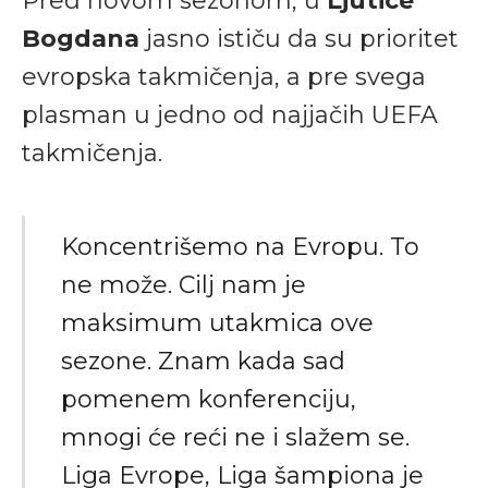
Pred novom sezonom, u
Ljutice
Bogdana
jasno ističu da su prioritet
evropska takmičenja, a pre svega
plasman u jedno od najjačih UEFA
takmičenja.
Koncentrišemo na Evropu. To
ne može. Cilj nam je
maksimum utakmica ove
sezone. Znam kada sad
pomenem konferenciju,
mnogi će reći ne i slažem se.
Liga Evrope, Liga šampiona je