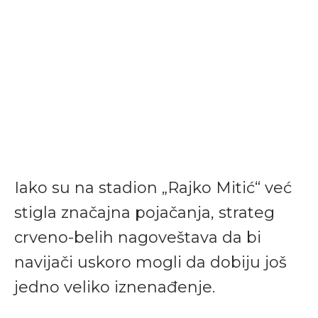
Iako su na stadion „Rajko Mitić“ već
stigla značajna pojačanja, strateg
crveno-belih nagoveštava da bi
navijači uskoro mogli da dobiju još
jedno veliko iznenađenje.