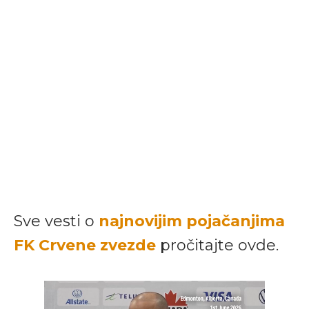
Sve vesti o
najnovijim pojačanjima
FK Crvene zvezde
pročitajte ovde.