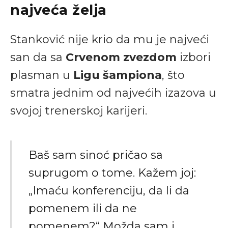
najveća želja
Stanković nije krio da mu je najveći
san da sa
Crvenom zvezdom
izbori
plasman u
Ligu šampiona
, što
smatra jednim od najvećih izazova u
svojoj trenerskoj karijeri.
Baš sam sinoć pričao sa
suprugom o tome. Kažem joj:
„Imaću konferenciju, da li da
pomenem ili da ne
pomenem?“ Možda sam i