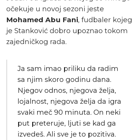
očekuje u novoj sezoni jeste
Mohamed Abu Fani
, fudbaler kojeg
je Stanković dobro upoznao tokom
zajedničkog rada.
Ja sam imao priliku da radim
sa njim skoro godinu dana.
Njegov odnos, njegova želja,
lojalnost, njegova želja da igra
svaki meč 90 minuta. On neki
put preteruje, ljuti se kad ga
izvedeš. Ali sve je to pozitiva.