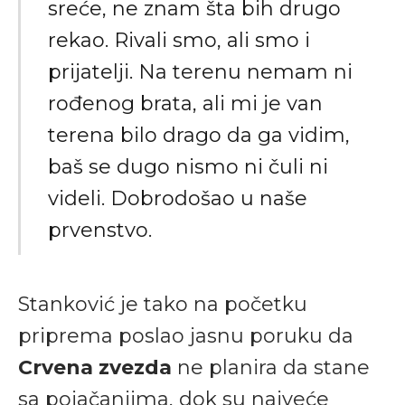
sreće, ne znam šta bih drugo
rekao. Rivali smo, ali smo i
prijatelji. Na terenu nemam ni
rođenog brata, ali mi je van
terena bilo drago da ga vidim,
baš se dugo nismo ni čuli ni
videli. Dobrodošao u naše
prvenstvo.
Stanković je tako na početku
priprema poslao jasnu poruku da
Crvena zvezda
ne planira da stane
sa pojačanjima, dok su najveće