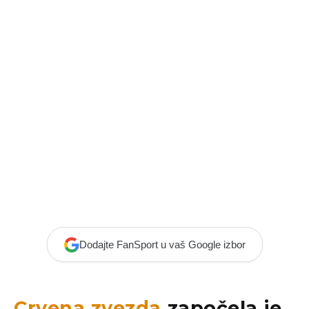
Dodajte FanSport u vaš Google izbor
Crvena zvezda
započela je