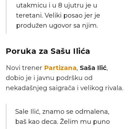
utakmicu i u 8 ujutru je u
teretani. Veliki posao jer je
produžen ugovor sa njim.
Poruka za Sašu Ilića
Novi trener
Partizana
,
Saša Ilić
,
dobio je i javnu podršku od
nekadašnjeg saigrača i velikog rivala.
Sale Ilić, znamo se odmalena,
baš kao deca. Želim mu puno