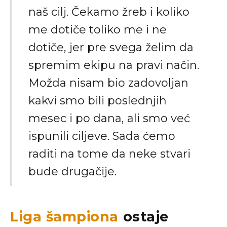
naš cilj. Čekamo žreb i koliko
me dotiče toliko me i ne
dotiče, jer pre svega želim da
spremim ekipu na pravi način.
Možda nisam bio zadovoljan
kakvi smo bili poslednjih
mesec i po dana, ali smo već
ispunili ciljeve. Sada ćemo
raditi na tome da neke stvari
bude drugačije.
Liga šampiona
ostaje