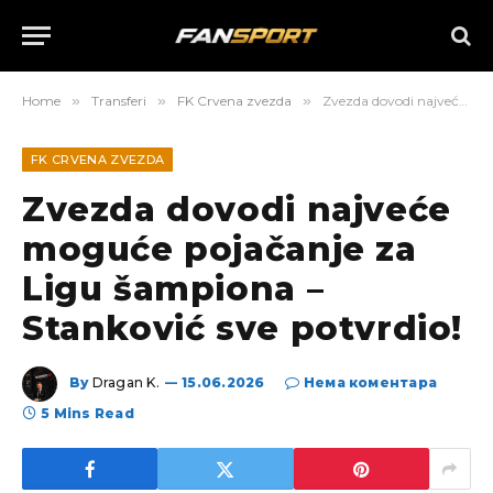
Home
»
Transferi
»
FK Crvena zvezda
»
Zvezda dovodi najveće moguće pojačanje za Ligu šampiona – Stanković sve potvrdio!
FK CRVENA ZVEZDA
Zvezda dovodi najveće
moguće pojačanje za
Ligu šampiona –
Stanković sve potvrdio!
By
Dragan K.
15.06.2026
Нема коментара
5 Mins Read