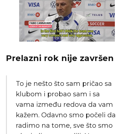
Prelazni rok nije završen
To je nešto što sam pričao sa
klubom i probao sam i sa
vama između redova da vam
kažem. Odavno smo počeli da
radimo na tome, sve što smo