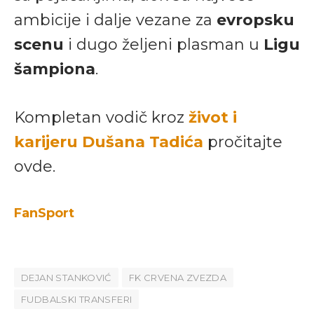
ambicije i dalje vezane za
evropsku
scenu
i dugo željeni plasman u
Ligu
šampiona
.
Kompletan vodič kroz
život i
karijeru Dušana Tadića
pročitajte
ovde.
FanSport
DEJAN STANKOVIĆ
FK CRVENA ZVEZDA
FUDBALSKI TRANSFERI