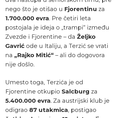
nego što je otišao u
Fjorentinu
za
1.700.000 evra
. Pre četiri leta
postojala je ideja o „trampi“ između
Zvezde i Fjorentine – da
Željko
Gavrić
ode u Italiju, a Terzić se vrati
na
„Rajko Mitić“
– ali do dogovora
nije došlo.
Umesto toga, Terzića je od
Fjorentine otkupio
Salcburg
za
5.400.000 evra
. Za austrijski klub je
odigrao
87 utakmica
, postigao