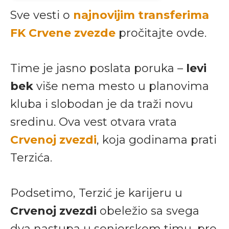
Sve vesti o
najnovijim transferima
FK Crvene zvezde
pročitajte ovde.
Time je jasno poslata poruka –
levi
bek
više nema mesto u planovima
kluba i slobodan je da traži novu
sredinu. Ova vest otvara vrata
Crvenoj zvezdi
, koja godinama prati
Terzića.
Podsetimo, Terzić je karijeru u
Crvenoj zvezdi
obeležio sa svega
dva nastupa u seniorskom timu, pre