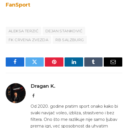
FanSport
ALEKSA TERZIĆ
DEJAN STANKOVIĆ
FK CRVENA ZVEZDA
RB SALZBURG
Facebook
Twitter
Pinterest
LinkedIn
Tumblr
Email
Dragan K.
Facebook
Od 2020. godine pratim sport onako kako bi
svaki navijač voleo, izbliza, strastveno i bez
filtera. Ono što me razlikuje nije samo ljubav
prema igri, već sposobnost da uhvatim