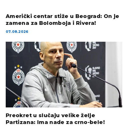
Američki centar stiže u Beograd: On je
zamena za Bolomboja i Rivera!
07.08.2026
Preokret u slučaju velike želje
Partizana: Ima nade za crno-bele!