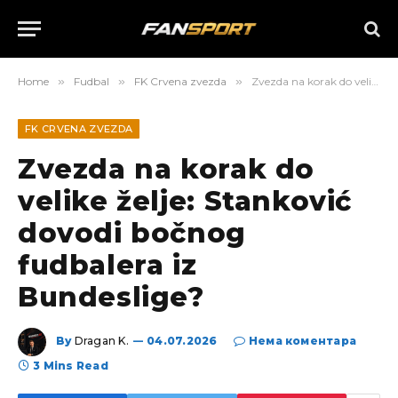
Home
»
Fudbal
»
FK Crvena zvezda
»
Zvezda na korak do velike želje: Stanković dovodi bočnog fudbalera iz Bundeslige?
FK CRVENA ZVEZDA
Zvezda na korak do
velike želje: Stanković
dovodi bočnog
fudbalera iz
Bundeslige?
By
Dragan K.
04.07.2026
Нема коментара
3 Mins Read