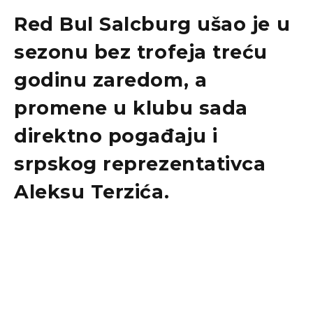
Red Bul Salcburg
ušao je u
sezonu bez trofeja treću
godinu zaredom, a
promene u klubu sada
direktno pogađaju i
srpskog reprezentativca
Aleksu Terzića
.