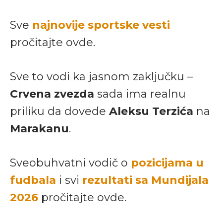
Sve
najnovije sportske vesti
pročitajte ovde.
Sve to vodi ka jasnom zaključku –
Crvena zvezda
sada ima realnu
priliku da dovede
Aleksu Terzića
na
Marakanu
.
Sveobuhvatni vodič o
pozicijama u
fudbala
i svi
rezultati sa Mundijala
2026
pročitajte ovde.