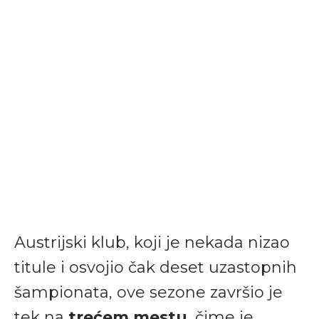
Austrijski klub, koji je nekada nizao
titule i osvojio čak deset uzastopnih
šampionata, ove sezone završio je
tek na
trećem mestu
, čime je