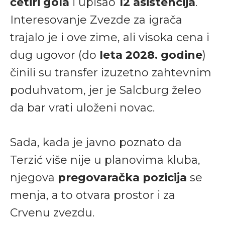
četiri gola
i upisao
12 asistencija
.
Interesovanje Zvezde za igrača
trajalo je i ove zime, ali visoka cena i
dug ugovor (do
leta 2028. godine
)
činili su transfer izuzetno zahtevnim
poduhvatom, jer je Salcburg želeo
da bar vrati uloženi novac.
Sada, kada je javno poznato da
Terzić više nije u planovima kluba,
njegova
pregovaračka pozicija
se
menja, a to otvara prostor i za
Crvenu zvezdu.