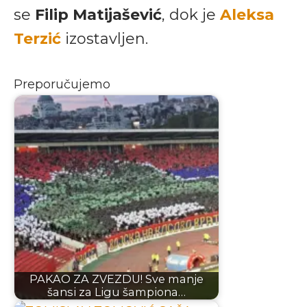
se
Filip Matijašević
, dok je
Aleksa
Terzić
izostavljen.
Preporučujemo
PAKAO ZA ZVEZDU! Sve manje
šansi za Ligu šampiona…