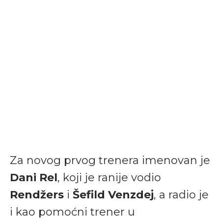
Za novog prvog trenera imenovan je
Dani Rel
, koji je ranije vodio
Rendžers
i
Šefild Venzdej
, a radio je
i kao pomoćni trener u