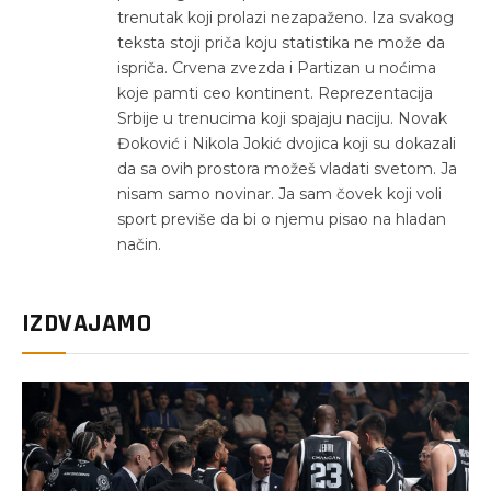
trenutak koji prolazi nezapaženo. Iza svakog
teksta stoji priča koju statistika ne može da
ispriča. Crvena zvezda i Partizan u noćima
koje pamti ceo kontinent. Reprezentacija
Srbije u trenucima koji spajaju naciju. Novak
Đoković i Nikola Jokić dvojica koji su dokazali
da sa ovih prostora možeš vladati svetom. Ja
nisam samo novinar. Ja sam čovek koji voli
sport previše da bi o njemu pisao na hladan
način.
IZDVAJAMO