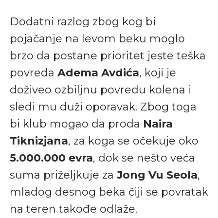
Dodatni razlog zbog kog bi
pojačanje na levom beku moglo
brzo da postane prioritet jeste teška
povreda
Adema Avdića
, koji je
doživeo ozbiljnu povredu kolena i
sledi mu duži oporavak. Zbog toga
bi klub mogao da proda
Naira
Tiknizjana
, za koga se očekuje oko
5.000.000 evra
, dok se nešto veća
suma priželjkuje za
Jong Vu Seola
,
mladog desnog beka čiji se povratak
na teren takođe odlaže.