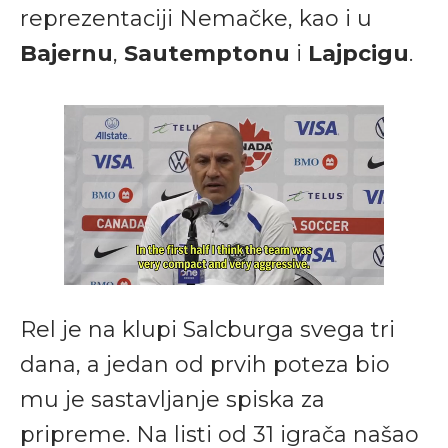
reprezentaciji Nemačke, kao i u
Bajernu
,
Sautemptonu
i
Lajpcigu
.
Rel je na klupi Salcburga svega tri
dana, a jedan od prvih poteza bio
mu je sastavljanje spiska za
pripreme. Na listi od 31 igrača našao