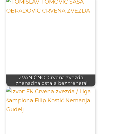
ZVANIČNO: Crvena zvezda
iznenadna ostala bez trenera!