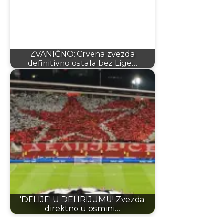
ZVANIČNO: Crvena zvezda
definitivno ostala bez Lige…
'DELIJE' U DELIRIJUMU! Zvezda
direktno u osmini…