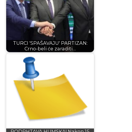
TURCI 'SPAŠAVAJU' PARTIZAN:
Crno-beli će zaraditi…
PODRHTAVA HUMSKA! Nakon 15