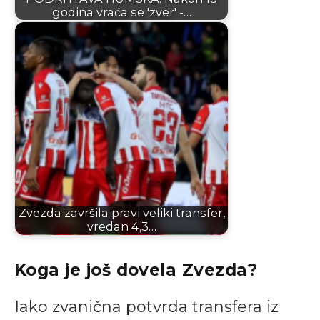
godina vraća se 'zver' -…
Zvezda završila pravi veliki transfer,
vredan 4,3…
Koga je još dovela Zvezda?
Iako zvanična potvrda transfera iz