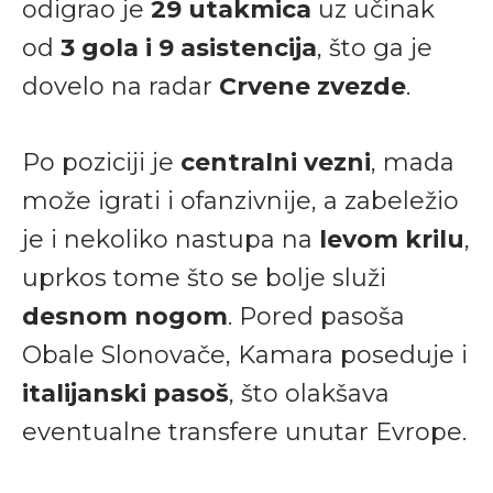
odigrao je
29 utakmica
uz učinak
od
3 gola i 9 asistencija
, što ga je
dovelo na radar
Crvene zvezde
.
Po poziciji je
centralni vezni
, mada
može igrati i ofanzivnije, a zabeležio
je i nekoliko nastupa na
levom krilu
,
uprkos tome što se bolje služi
desnom nogom
. Pored pasoša
Obale Slonovače, Kamara poseduje i
italijanski pasoš
, što olakšava
eventualne transfere unutar Evrope.