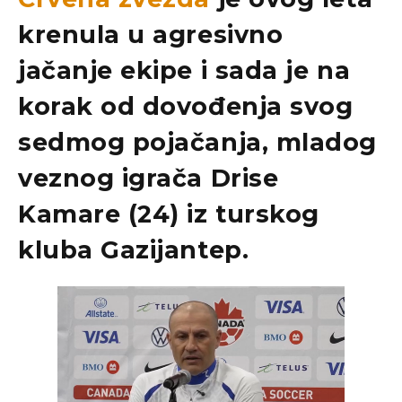
krenula u agresivno
jačanje ekipe i sada je na
korak od dovođenja svog
sedmog pojačanja, mladog
veznog igrača
Drise
Kamare
(24) iz turskog
kluba
Gazijantep
.