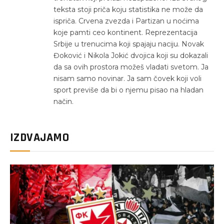
teksta stoji priča koju statistika ne može da
ispriča. Crvena zvezda i Partizan u noćima
koje pamti ceo kontinent. Reprezentacija
Srbije u trenucima koji spajaju naciju. Novak
Đoković i Nikola Jokić dvojica koji su dokazali
da sa ovih prostora možeš vladati svetom. Ja
nisam samo novinar. Ja sam čovek koji voli
sport previše da bi o njemu pisao na hladan
način.
IZDVAJAMO