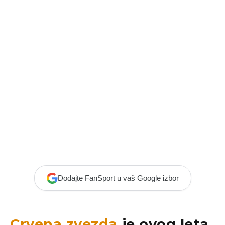
Dodajte FanSport u vaš Google izbor
Crvena zvezda
je ovog leta