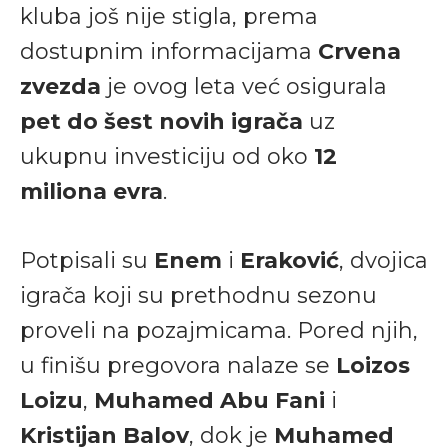
kluba još nije stigla, prema
dostupnim informacijama
Crvena
zvezda
je ovog leta već osigurala
pet do šest novih igrača
uz
ukupnu investiciju od oko
12
miliona evra
.
Potpisali su
Enem
i
Eraković
, dvojica
igrača koji su prethodnu sezonu
proveli na pozajmicama. Pored njih,
u finišu pregovora nalaze se
Loizos
Loizu
,
Muhamed Abu Fani
i
Kristijan Balov
, dok je
Muhamed