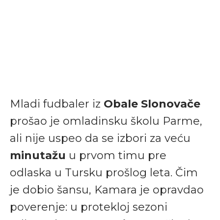
Mladi fudbaler iz
Obale Slonovače
prošao je omladinsku školu Parme,
ali nije uspeo da se izbori za veću
minutažu
u prvom timu pre
odlaska u Tursku prošlog leta. Čim
je dobio šansu, Kamara je opravdao
poverenje: u protekloj sezoni