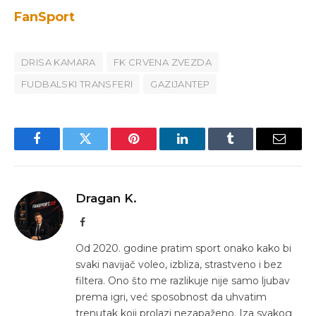
FanSport
DRISA KAMARA
FK CRVENA ZVEZDA
FUDBALSKI TRANSFERI
GAZIJANTEP
Facebook
Twitter
Pinterest
LinkedIn
Tumblr
Email
Dragan K.
Facebook
Od 2020. godine pratim sport onako kako bi
svaki navijač voleo, izbliza, strastveno i bez
filtera. Ono što me razlikuje nije samo ljubav
prema igri, već sposobnost da uhvatim
trenutak koji prolazi nezapaženo. Iza svakog