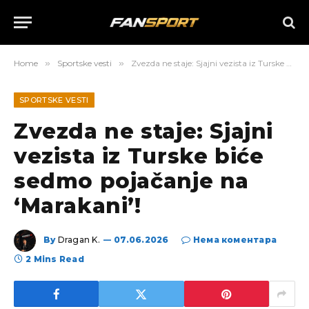
Home
»
Sportske vesti
»
Zvezda ne staje: Sjajni vezista iz Turske biće sedmo pojačanje na ‘Marakani’!
SPORTSKE VESTI
Zvezda ne staje: Sjajni
vezista iz Turske biće
sedmo pojačanje na
‘Marakani’!
By
Dragan K.
07.06.2026
Нема коментара
2 Mins Read