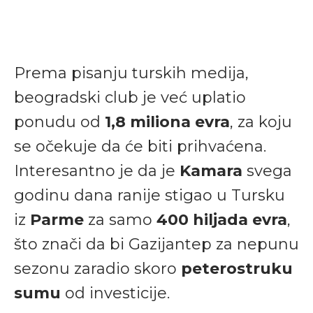
Prema pisanju turskih medija,
beogradski club je već uplatio
ponudu od
1,8 miliona evra
, za koju
se očekuje da će biti prihvaćena.
Interesantno je da je
Kamara
svega
godinu dana ranije stigao u Tursku
iz
Parme
za samo
400 hiljada evra
,
što znači da bi Gazijantep za nepunu
sezonu zaradio skoro
peterostruku
sumu
od investicije.