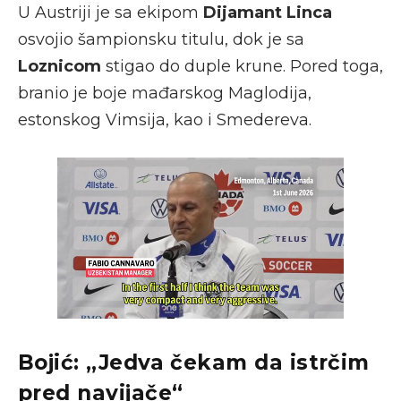
U Austriji je sa ekipom
Dijamant Linca
osvojio šampionsku titulu, dok je sa
Loznicom
stigao do duple krune. Pored toga,
branio je boje mađarskog Maglodija,
estonskog Vimsija, kao i Smedereva.
Bojić: „Jedva čekam da istrčim
pred navijače“