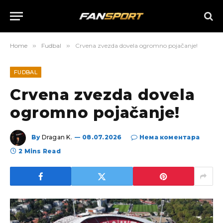
Home
»
Fudbal
»
Crvena zvezda dovela ogromno pojačanje!
FUDBAL
Crvena zvezda dovela
ogromno pojačanje!
By
Dragan K.
08.07.2026
Нема коментара
2 Mins Read