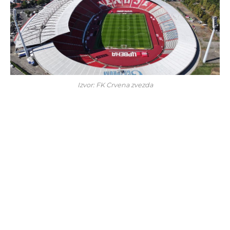
Izvor: FK Crvena zvezda