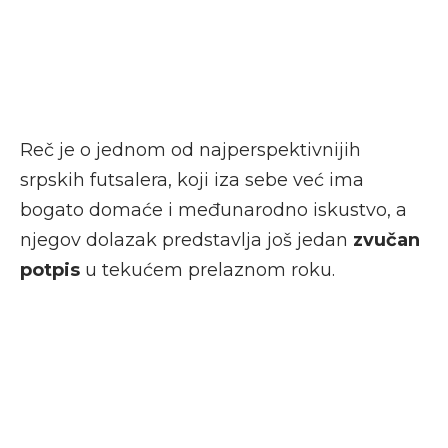
Reč je o jednom od najperspektivnijih
srpskih futsalera, koji iza sebe već ima
bogato domaće i međunarodno iskustvo, a
njegov dolazak predstavlja još jedan
zvučan
potpis
u tekućem prelaznom roku.