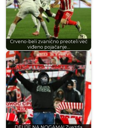
Crveno-beli zvanično preoteli već
viđeno pojačanje…
DELIJE NA NOGAMA! Zvezda