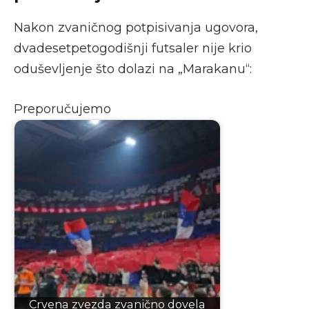
Nakon zvaničnog potpisivanja ugovora,
dvadesetpetogodišnji futsaler nije krio
oduševljenje što dolazi na „Marakanu“:
Preporučujemo
Crvena zvezda zvanično dovela