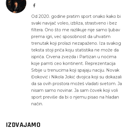
Facebook
Od 2020. godine pratim sport onako kako bi
svaki navijač voleo, izbliza, strastveno i bez
filtera. Ono što me razlikuje nije samo ljubav
prema igri, već sposobnost da uhvatim
trenutak koji prolazi nezapaženo. Iza svakog
teksta stoji priča koju statistika ne može da
ispriča. Crvena zvezda i Partizan u noćima
koje pamti ceo kontinent. Reprezentacija
Srbije u trenucima koji spajaju naciju. Novak
Đoković i Nikola Jokić dvojica koji su dokazali
da sa ovih prostora možeš vladati svetom. Ja
nisam samo novinar. Ja sam čovek koji voli
sport previše da bi o njemu pisao na hladan
način.
IZDVAJAMO