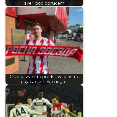
'zver' pod obručem!
Crvena zvezda predstavilo osmo
pojačanje: Leva noga…