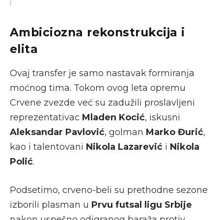
Ambiciozna rekonstrukcija i
elita
Ovaj transfer je samo nastavak formiranja
moćnog tima. Tokom ovog leta opremu
Crvene zvezde već su zadužili proslavljeni
reprezentativac
Mladen Kocić
, iskusni
Aleksandar Pavlović
, golman
Marko Đurić
,
kao i talentovani
Nikola Lazarević
i
Nikola
Polić
.
Podsetimo, crveno-beli su prethodne sezone
izborili plasman u
Prvu futsal ligu Srbije
nakon uspešno odigranog baraža protiv