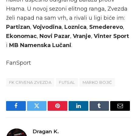
Hrama. U novoj sezoni elitnog ranga, Zvezda
želi napad na sam vrh, a rivali u ligi biće im:
Partizan
,
Vojvodina
,
Loznica
,
Smederevo
,
Ekonomac
,
Novi Pazar
,
Vranje
,
Vinter Sport
i
MB Namenska Lučani
.
FanSport
FK CRVENA ZVEZDA
FUTSAL
MARKO BOJIĆ
Facebook
Twitter
Pinterest
LinkedIn
Tumblr
Email
Dragan K.