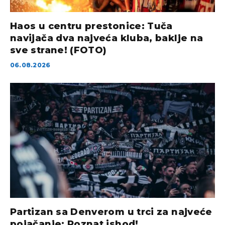
Haos u centru prestonice: Tuča
navijača dva najveća kluba, baklje na
sve strane! (FOTO)
06.08.2026
Partizan sa Denverom u trci za najveće
pojačanje: Poznat ishod!