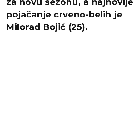
za novu sezonu, a najnovije
pojačanje crveno-belih je
Milorad Bojić
(25).