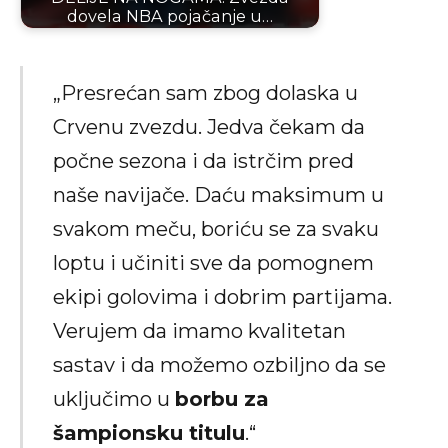
dovela NBA pojačanje u…
„Presrećan sam zbog dolaska u
Crvenu zvezdu. Jedva čekam da
počne sezona i da istrčim pred
naše navijače. Daću maksimum u
svakom meču, boriću se za svaku
loptu i učiniti sve da pomognem
ekipi golovima i dobrim partijama.
Verujem da imamo kvalitetan
sastav i da možemo ozbiljno da se
uključimo u
borbu za
šampionsku titulu
.“