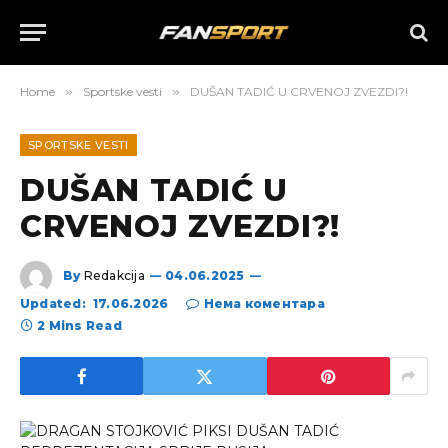
Home
»
Sportske vesti
»
DUŠAN TADIĆ U CRVENOJ ZVEZDI?!
SPORTSKE VESTI
DUŠAN TADIĆ U
CRVENOJ ZVEZDI?!
By
Redakcija
04.06.2025
Updated:
17.06.2026
Нема коментара
2 Mins Read