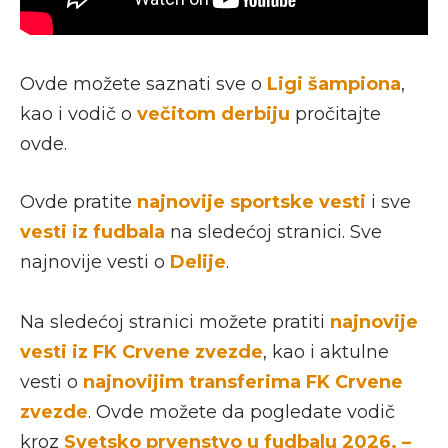
Ovde možete saznati sve o
Ligi šampiona
,
kao i vodič o
večitom derbiju
pročitajte
ovde.
Ovde pratite
najnovije sportske vesti
i sve
vesti iz fudbala
na sledećoj stranici. Sve
najnovije vesti o
Delije
.
Na sledećoj stranici možete pratiti
najnovije
vesti iz FK Crvene zvezde
, kao i aktulne
vesti o
najnovijim transferima FK Crvene
zvezde
. Ovde možete da pogledate vodič
kroz
Svetsko prvenstvo u fudbalu 2026. –