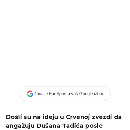
Dodajte FanSport u vaš Google izbor
Došli su na ideju u Crvenoj zvezdi da
angažuju Dušana Tadića posle