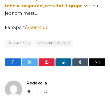
tabela, raspored, rezultati i grupe
sve na
jednom mestu.
FanSport/
SportKlub
DUŠAN TADIĆ
FK CRVENA ZVEZDA
Facebook
Twitter
Pinterest
LinkedIn
Tumblr
Email
Redakcija
Website
Facebook
Instagram