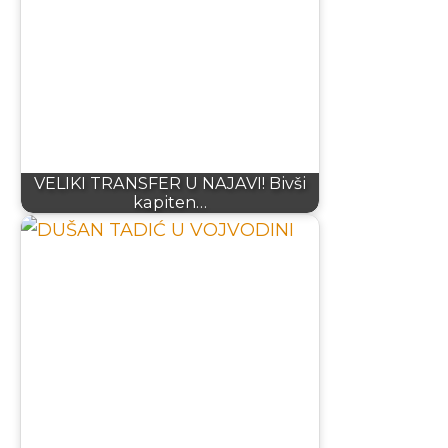
VELIKI TRANSFER U NAJAVI! Bivši
kapiten…