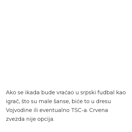
Ako se ikada bude vraćao u srpski fudbal kao
igrač, što su male šanse, biće to u dresu
Vojvodine ili eventualno TSC-a. Crvena
zvezda nije opcija.