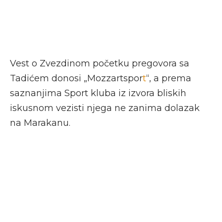
Vest o Zvezdinom početku pregovora sa
Tadićem donosi „Mozzartspor
t
“, a prema
saznanjima Sport kluba iz izvora bliskih
iskusnom vezisti njega ne zanima dolazak
na Marakanu.