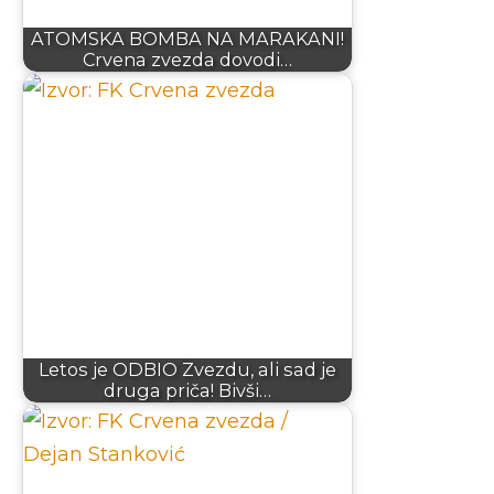
ATOMSKA BOMBA NA MARAKANI!
Crvena zvezda dovodi…
Letos je ODBIO Zvezdu, ali sad je
druga priča! Bivši…