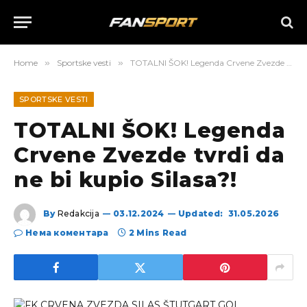
Home
»
Sportske vesti
»
TOTALNI ŠOK! Legenda Crvene Zvezde tvrdi da ne bi kupio Silasa?!
SPORTSKE VESTI
TOTALNI ŠOK! Legenda
Crvene Zvezde tvrdi da
ne bi kupio Silasa?!
By
Redakcija
03.12.2024
Updated:
31.05.2026
Нема коментара
2 Mins Read