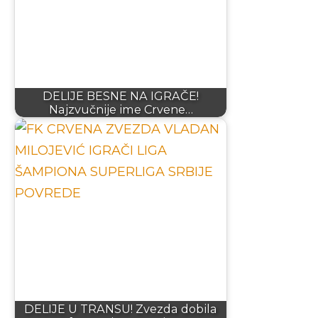
DELIJE BESNE NA IGRAČE!
Najzvučnije ime Crvene…
DELIJE U TRANSU! Zvezda dobila