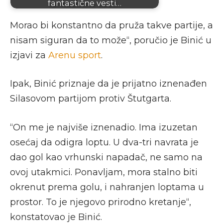
fantastične vesti…
Morao bi konstantno da pruža takve partije, a
nisam siguran da to može“, poručio je Binić u
izjavi za
Arenu sport
.
Ipak, Binić priznaje da je prijatno iznenađen
Silasovom partijom protiv Štutgarta.
“On me je najviše iznenadio. Ima izuzetan
osećaj da odigra loptu. U dva-tri navrata je
dao gol kao vrhunski napadač, ne samo na
ovoj utakmici. Ponavljam, mora stalno biti
okrenut prema golu, i nahranjen loptama u
prostor. To je njegovo prirodno kretanje“,
konstatovao je Binić.