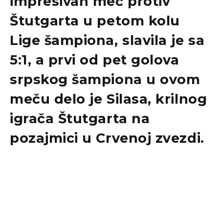
impresivan meč protiv
Štutgarta u petom kolu
Lige šampiona, slavila je sa
5:1, a prvi od pet golova
srpskog šampiona u ovom
meču delo je Silasa, krilnog
igrača Štutgarta na
pozajmici u Crvenoj zvezdi.