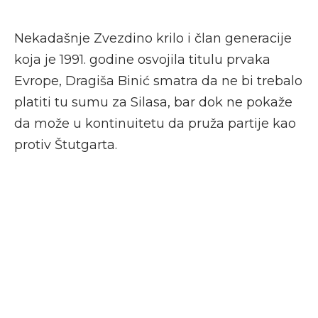
Nekadašnje Zvezdino krilo i član generacije
koja je 1991. godine osvojila titulu prvaka
Evrope, Dragiša Binić smatra da ne bi trebalo
platiti tu sumu za Silasa, bar dok ne pokaže
da može u kontinuitetu da pruža partije kao
protiv Štutgarta.