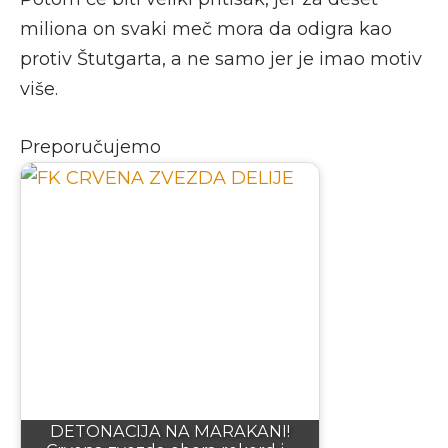
miliona on svaki meč mora da odigra kao
protiv Štutgarta, a ne samo jer je imao motiv
više.
Preporučujemo
DETONACIJA NA MARAKANI!