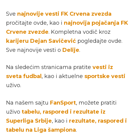
Sve
najnovije vesti FK Crvena zvezda
pročitajte ovde, kao i
najnovija pojačanja FK
Crvene zvezde
. Kompletna vodič kroz
karijeru Dejan Savičević
pogledajte ovde.
Sve najnovije vesti o
Delije
.
Na sledećim stranicama pratite
vesti iz
sveta fudbal
, kao i aktuelne
sportske vesti
uživo.
Na našem sajtu
FanSport
, možete pratiti
uživo
tabelu, raspored i rezultate iz
Superliga Srbije
, kao i
rezultate, raspored i
tabelu na Liga šampiona
.