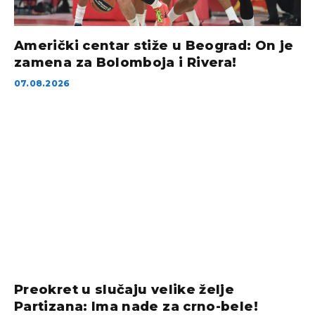
Američki centar stiže u Beograd: On je
zamena za Bolomboja i Rivera!
07.08.2026
Preokret u slučaju velike želje
Partizana: Ima nade za crno-bele!