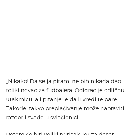
„Nikako! Da se ja pitam, ne bih nikada dao
toliki novac za fudbalera. Odigrao je odličnu
utakmicu, ali pitanje je da li vredi te pare.
Takođe, takvo preplaćivanje može napraviti
razdor i svađe u svlačionici.
Potom će biti veliki pritisak, jer za deset