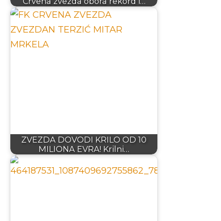
Crvena zvezda obora rekord i…
ZVEZDA DOVODI KRILO OD 10
MILIONA EVRA! Krilni…