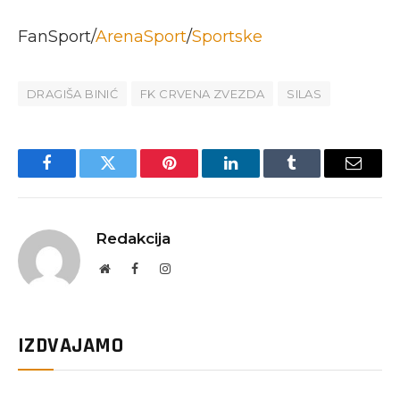
FanSport/
ArenaSport
/
Sportske
DRAGIŠA BINIĆ
FK CRVENA ZVEZDA
SILAS
Facebook
Twitter
Pinterest
LinkedIn
Tumblr
Email
Redakcija
Website
Facebook
Instagram
IZDVAJAMO