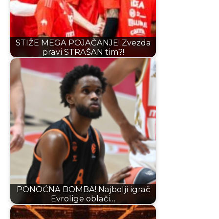
STIŽE MEGA POJAČANJE! Zvezda
pravi STRAŠAN tim?!
PONOĆNA BOMBA! Najbolji igrač
Evrolige oblači…