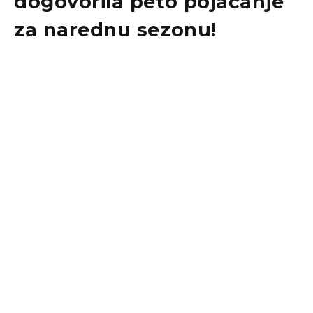
dogovorila peto pojačanje
za narednu sezonu!