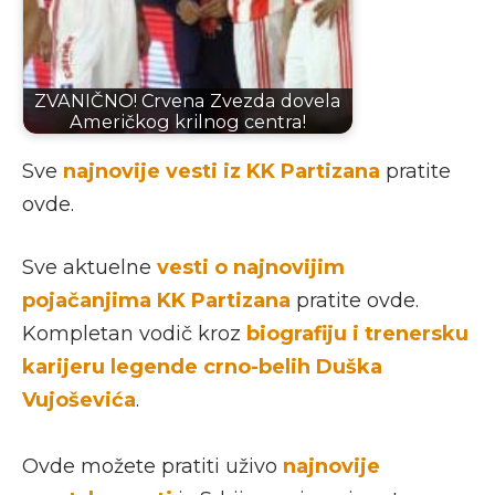
ZVANIČNO! Crvena Zvezda dovela
Američkog krilnog centra!
Sve
najnovije
vesti iz KK Partizana
pratite
ovde.
Sve aktuelne
vesti o najnovijim
pojačanjima KK Partizana
pratite ovde.
Kompletan vodič kroz
biografiju i trenersku
karijeru legende crno-belih Duška
Vujoševića
.
Ovde možete pratiti uživo
najnovije