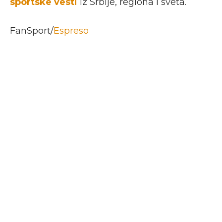
sportske vesti
iz Srbije, regiona i sveta.
FanSport/
Espreso