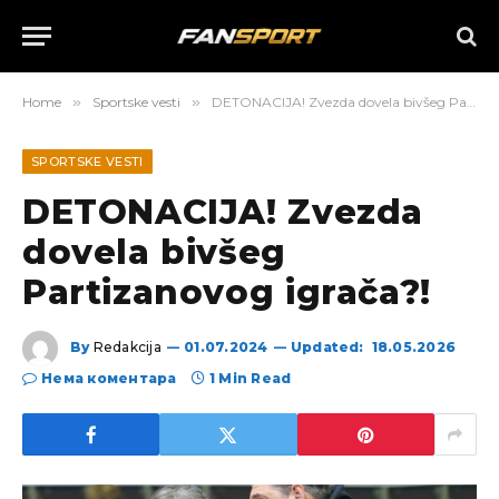
Home
»
Sportske vesti
»
DETONACIJA! Zvezda dovela bivšeg Partizanovog igrača?!
SPORTSKE VESTI
DETONACIJA! Zvezda
dovela bivšeg
Partizanovog igrača?!
By
Redakcija
01.07.2024
Updated:
18.05.2026
Нема коментара
1 Min Read