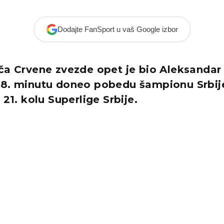
Dodajte FanSport u vaš Google izbor
ča Crvene zvezde opet je bio Aleksandar 
98. minutu doneo pobedu šampionu Srbije
u 21. kolu Superlige Srbije.