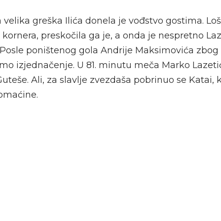
velika greška Ilića donela je vođstvo gostima. Loš
 kornera, preskočila ga je, a onda je nespretno La
 Posle poništenog gola Andrije Maksimovića zbog o
smo izjednačenje. U 81. minutu meča Marko Lazetić
Guteše. Ali, za slavlje zvezdaša pobrinuo se Katai, k
omaćine.