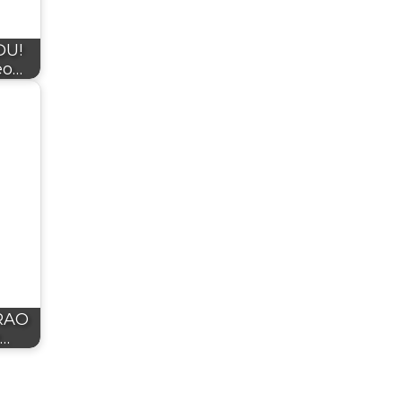
ĐU!
eo…
RAO
z…