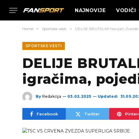
NAJNOVIJE
VODIČI
Home
»
Sportske vesti
»
DELIJE BRUTALNI! Navijači Zvezde op
SPORTSKE VESTI
DELIJE BRUTALNI
igračima, pojedi
By
Redakcija
03.02.2025
Updated:
31.05.20
Facebook
Twitter
Pinter