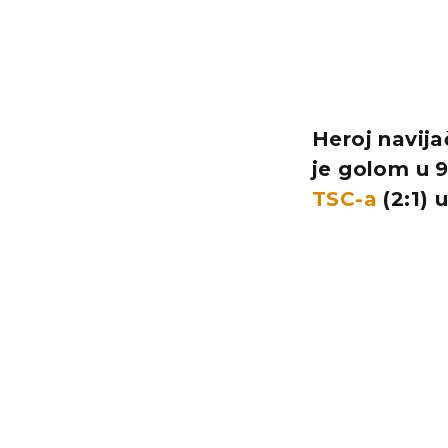
Heroj navija
je golom u 
TSC-a
(2:1) 