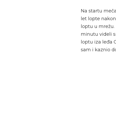
Na startu meča 
let lopte nakon
loptu u mrežu.
minutu videli 
loptu iza leđa 
sam i kaznio d