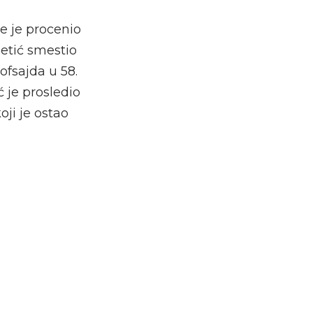
e je procenio
zetić smestio
fsajda u 58.
 je prosledio
oji je ostao