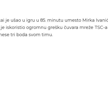
i je ušao u igru u 85. minutu umesto Mirka Ivanića
 je iskoristio ogromnu grešku čuvara mreže TSC-a V
nese tri boda svom timu.