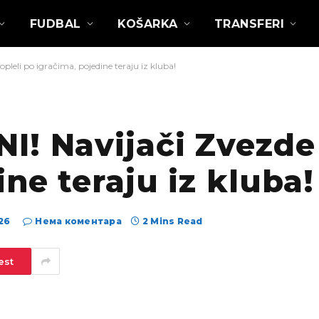
FUDBAL
KOŠARKA
TRANSFERI
leli po igračima, pojedine teraju iz kluba!
! Navijači Zvezde 
ne teraju iz kluba!
26
Нема коментара
2 Mins Read
est