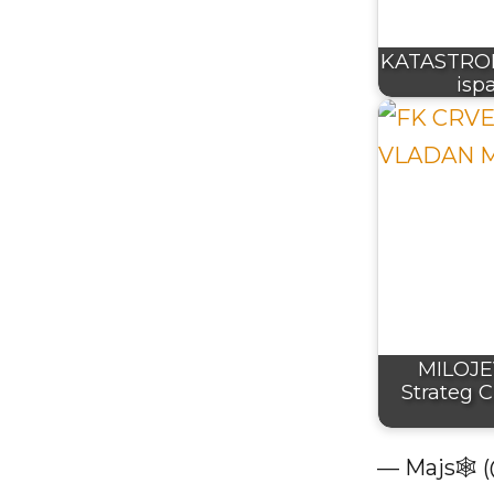
KATASTROFA
isp
MILOJE
Strateg 
— Majs🕸 