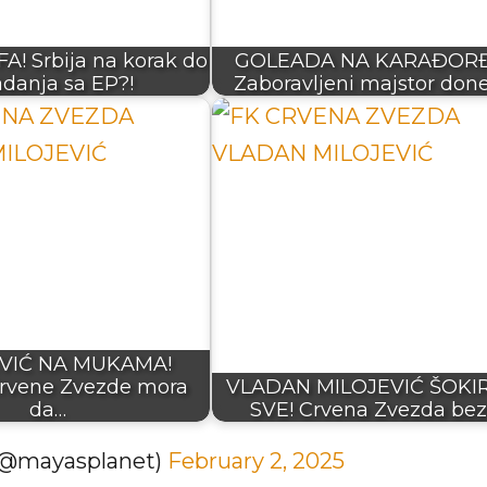
! Srbija na korak do
GOLEADA NA KARAĐOR
adanja sa EP?!
Zaboravljeni majstor don
VIĆ NA MUKAMA!
Crvene Zvezde mora
VLADAN MILOJEVIĆ ŠOKI
da…
SVE! Crvena Zvezda be
(@mayasplanet)
February 2, 2025