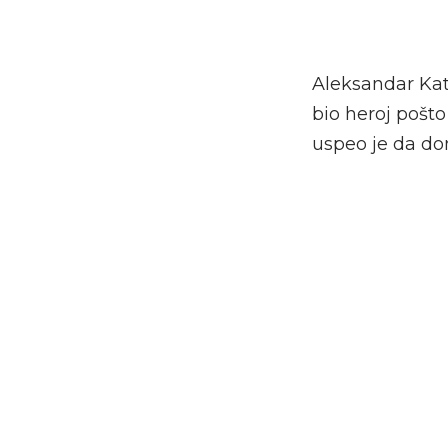
Aleksandar Kata
bio heroj pošto
uspeo je da do