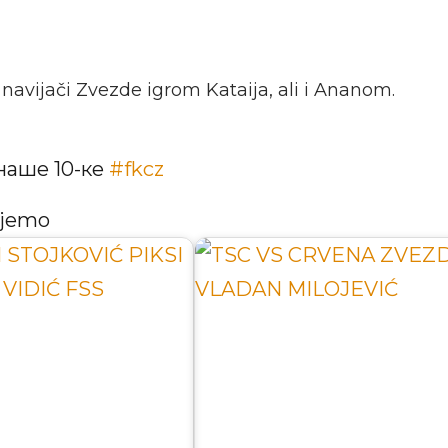
navijači Zvezde igrom Kataija, ali i Ananom.
наше 10-ке
#fkcz
ujemo