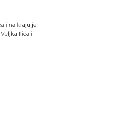
 i na kraju je
eljka Ilića i