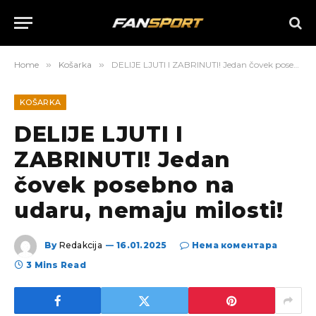
Home
»
Košarka
»
DELIJE LJUTI I ZABRINUTI! Jedan čovek posebno na udaru, nemaju milosti!
KOŠARKA
DELIJE LJUTI I
ZABRINUTI! Jedan
čovek posebno na
udaru, nemaju milosti!
By
Redakcija
16.01.2025
Нема коментара
3 Mins Read