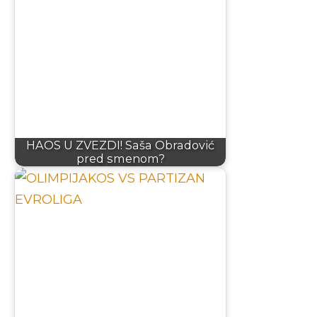
HAOS U ZVEZDI! Saša Obradović
pred smenom?