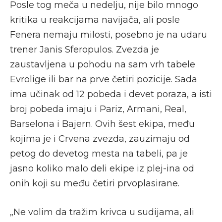
Posle tog meča u nedelju, nije bilo mnogo
kritika u reakcijama navijača, ali posle
Fenera nemaju milosti, posebno je na udaru
trener Janis Sferopulos. Zvezda je
zaustavljena u pohodu na sam vrh tabele
Evrolige ili bar na prve četiri pozicije. Sada
ima učinak od 12 pobeda i devet poraza, a isti
broj pobeda imaju i Pariz, Armani, Real,
Barselona i Bajern. Ovih šest ekipa, među
kojima je i Crvena zvezda, zauzimaju od
petog do devetog mesta na tabeli, pa je
jasno koliko malo deli ekipe iz plej-ina od
onih koji su među četiri prvoplasirane.
„Ne volim da tražim krivca u sudijama, ali