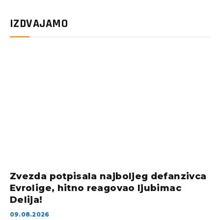
IZDVAJAMO
Zvezda potpisala najboljeg defanzivca
Evrolige, hitno reagovao ljubimac
Delija!
09.08.2026