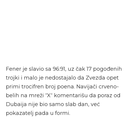
Fener je slavio sa 96:91, uz čak 17 pogođenih
trojki i malo je nedostajalo da Zvezda opet
primi trocifren broj poena. Navijači crveno-
belih na mreži “X“ komentarišu da poraz od
Dubaija nije bio samo slab dan, već
pokazatelj pada u formi.