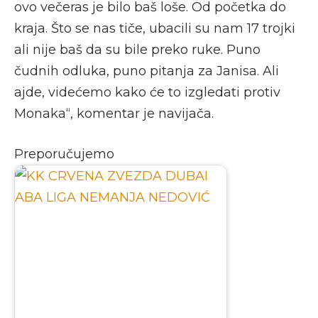
ovo večeras je bilo baš loše. Od početka do
kraja. Što se nas tiče, ubacili su nam 17 trojki
ali nije baš da su bile preko ruke. Puno
čudnih odluka, puno pitanja za Janisa. Ali
ajde, videćemo kako će to izgledati protiv
Monaka“, komentar je navijača.
Preporučujemo