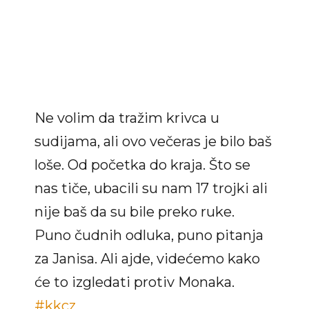
Ne volim da tražim krivca u
sudijama, ali ovo večeras je bilo baš
loše. Od početka do kraja. Što se
nas tiče, ubacili su nam 17 trojki ali
nije baš da su bile preko ruke.
Puno čudnih odluka, puno pitanja
za Janisa. Ali ajde, videćemo kako
će to izgledati protiv Monaka.
#kkcz