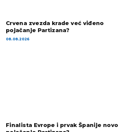
Crvena zvezda krade već viđeno
pojačanje Partizana?
08.08.2026
Finalista Evrope i prvak Španije novo