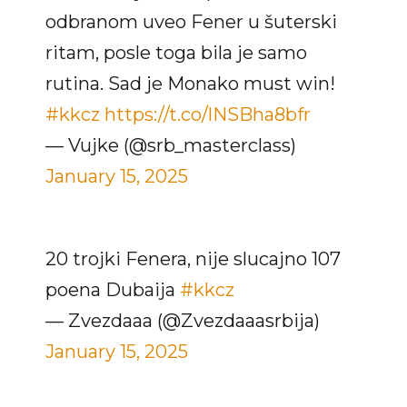
odbranom uveo Fener u šuterski
ritam, posle toga bila je samo
rutina. Sad je Monako must win!
#kkcz
https://t.co/lNSBha8bfr
— Vujke (@srb_masterclass)
January 15, 2025
20 trojki Fenera, nije slucajno 107
poena Dubaija
#kkcz
— Zvezdaaa (@Zvezdaaasrbija)
January 15, 2025