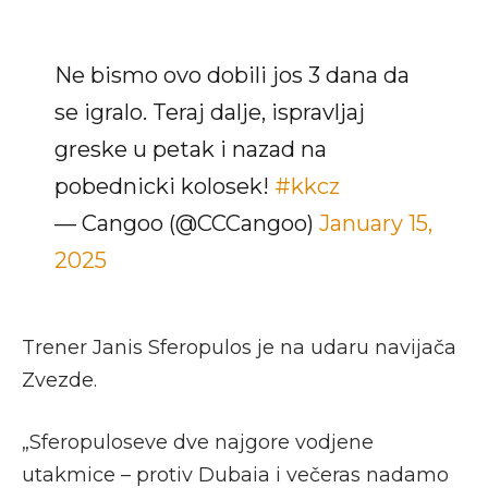
Ne bismo ovo dobili jos 3 dana da
se igralo. Teraj dalje, ispravljaj
greske u petak i nazad na
pobednicki kolosek!
#kkcz
— Cangoo (@CCCangoo)
January 15,
2025
Trener Janis Sferopulos je na udaru navijača
Zvezde.
„Sferopuloseve dve najgore vodjene
utakmice – protiv Dubaia i večeras nadamo