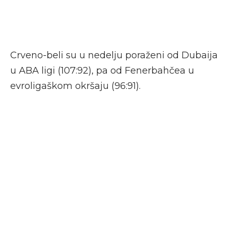
Crveno-beli su u nedelju poraženi od Dubaija
u ABA ligi (107:92), pa od Fenerbahčea u
evroligaškom okršaju (96:91).