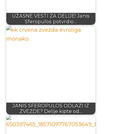
UŽASNE VESTI ZA DELIJE! Janis
Sferopulos potvrdio…
JANIS SFEROPULOS ODLAZI IZ
ZVEZDE? Delije kipte od…