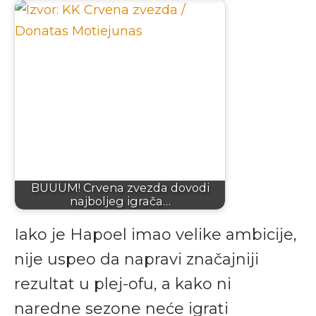
BUUUM! Crvena zvezda dovodi
najboljeg igrača…
Iako je Hapoel imao velike ambicije,
nije uspeo da napravi značajniji
rezultat u plej-ofu, a kako ni
naredne sezone neće igrati