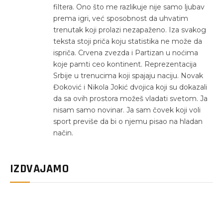
filtera. Ono što me razlikuje nije samo ljubav
prema igri, već sposobnost da uhvatim
trenutak koji prolazi nezapaženo. Iza svakog
teksta stoji priča koju statistika ne može da
ispriča. Crvena zvezda i Partizan u noćima
koje pamti ceo kontinent. Reprezentacija
Srbije u trenucima koji spajaju naciju. Novak
Đoković i Nikola Jokić dvojica koji su dokazali
da sa ovih prostora možeš vladati svetom. Ja
nisam samo novinar. Ja sam čovek koji voli
sport previše da bi o njemu pisao na hladan
način.
IZDVAJAMO