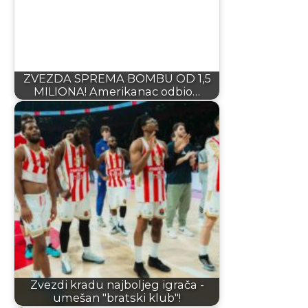
ZVEZDA SPREMA BOMBU OD 1,5
MILIONA! Amerikanac odbio…
Zvezdi kradu najboljeg igrača -
umešan "bratski klub"!