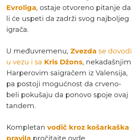
Evroliga
, ostaje otvoreno pitanje da
li će uspeti da zadrži svog najboljeg
igrača.
U međuvremenu,
Zvezda
se dovodi
u vezu i sa
Kris Džons
, nekadašnjim
Harperovim saigračem iz Valensija,
pa postoji mogućnost da crveno-
beli pokušaju da ponovo spoje ovaj
tandem.
Kompletan
vodič kroz košarkaška
pravila
pročitajte ovde.