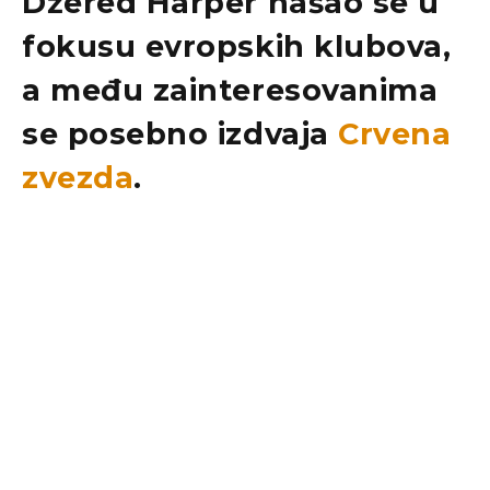
Džered Harper našao se u
fokusu evropskih klubova,
a među zainteresovanima
se posebno izdvaja
Crvena
zvezda
.