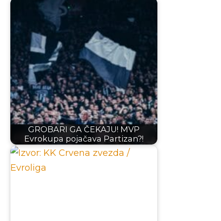
GROBARI GA ČEKAJU! MVP
Evrokupa pojačava Partizan?!