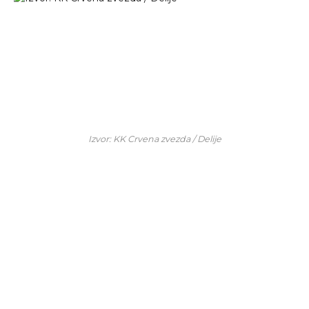
Izvor: KK Crvena zvezda / Delije