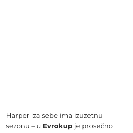
Harper iza sebe ima izuzetnu
sezonu – u
Evrokup
je prosečno