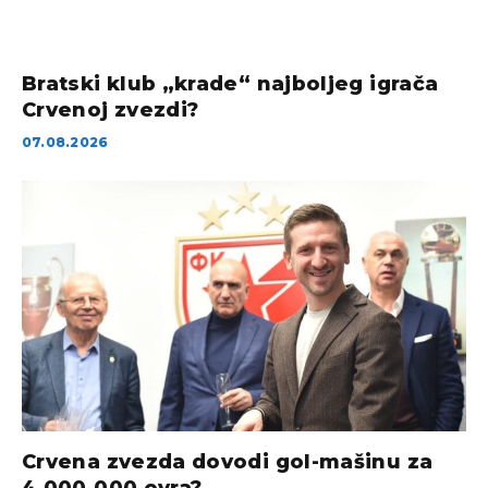
Bratski klub „krade“ najboljeg igrača
Crvenoj zvezdi?
07.08.2026
Crvena zvezda dovodi gol-mašinu za
4.000.000 evra?