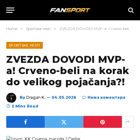
Home
»
Sportske vesti
»
ZVEZDA DOVODI MVP-a! Crveno-beli na korak do velikog pojačanja?!
SPORTSKE VESTI
ZVEZDA DOVODI MVP-
a! Crveno-beli na korak
do velikog pojačanja?!
By
Dragan K.
04.05.2026
Нема коментара
2 Mins Read