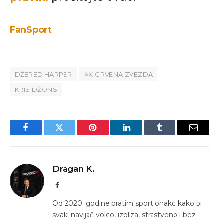
FanSport
DŽERED HARPER
KK CRVENA ZVEZDA
KRIS DŽONS
Facebook
Twitter
Pinterest
LinkedIn
Tumblr
Email
Dragan K.
Facebook
Od 2020. godine pratim sport onako kako bi
svaki navijač voleo, izbliza, strastveno i bez