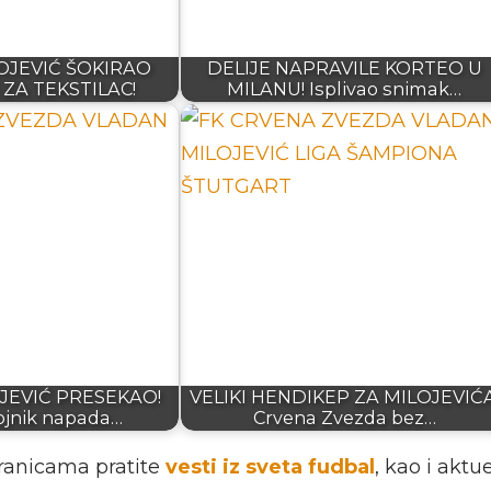
OJEVIĆ ŠOKIRAO
DELIJE NAPRAVILE KORTEO U
ZA TEKSTILAC!
MILANU! Isplivao snimak…
JEVIĆ PRESEKAO!
VELIKI HENDIKEP ZA MILOJEVIĆA
ojnik napada…
Crvena Zvezda bez…
ranicama pratite
vesti iz sveta fudbal
, kao i akt