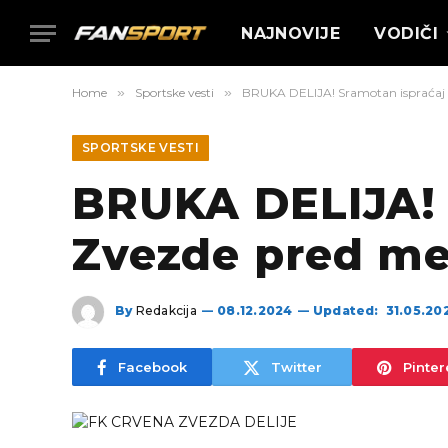
NAJNOVIJE
VODIČI
Home
»
Sportske vesti
»
BRUKA DELIJA! Sramotan ispraćaj 
SPORTSKE VESTI
BRUKA DELIJA! 
Zvezde pred me
By
Redakcija
08.12.2024
Updated:
31.05.20
Facebook
Twitter
Pinter