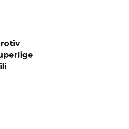
rotiv
uperlige
li