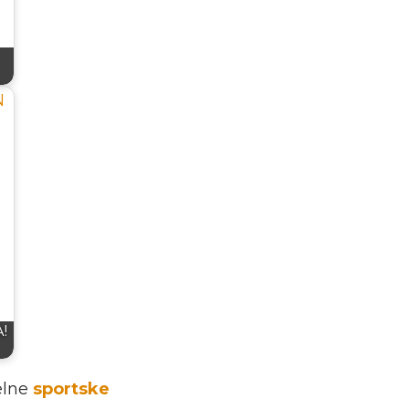
!
uelne
sportske