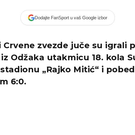
Dodajte FanSport u vaš Google izbor
 Crvene zvezde juče su igrali p
 iz Odžaka utakmicu 18. kola S
 stadionu „Rajko Mitić“ i pobedi
m 6:0.