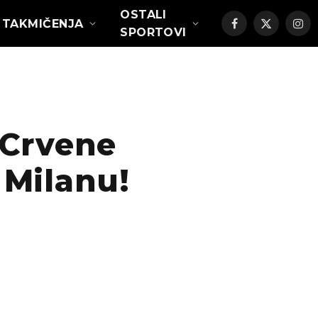
OSTALI
TAKMIČENJA
Facebook
X
Ins
SPORTOVI
(Twitter)
 Crvene
 Milanu!