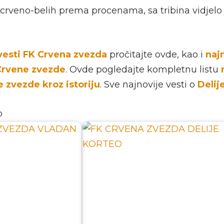
crveno-belih prema procenama, sa tribina vidjelo 
vesti FK Crvena zvezda
pročitajte ovde, kao i
naj
Crvene zvezde
. Ovde pogledajte kompletnu listu
 zvezde kroz istoriju
. Sve najnovije vesti o
Delij
o