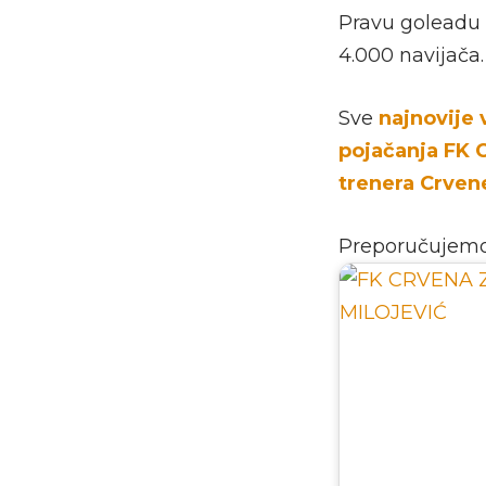
Pravu goleadu 
4.000 navijača.
Sve
najnovije 
pojačanja FK 
trenera Crvene
Preporučujem