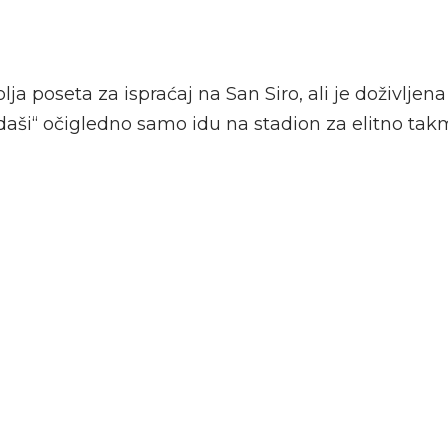
lja poseta za ispraćaj na San Siro, ali je doživljena
aši“ očigledno samo idu na stadion za elitno tak