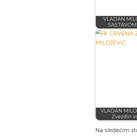
VLADAN MIL
SASTAVOM 
VLADAN MILO
Zvezdin v
Na sledećim st