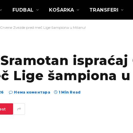
FUDBAL
KOŠARKA
TRANSFERI
Crvene Zvezde pred meč Lige šampiona u Milanu!
Sramotan ispraćaj
č Lige šampiona u
26
Нема коментара
1 Min Read
est