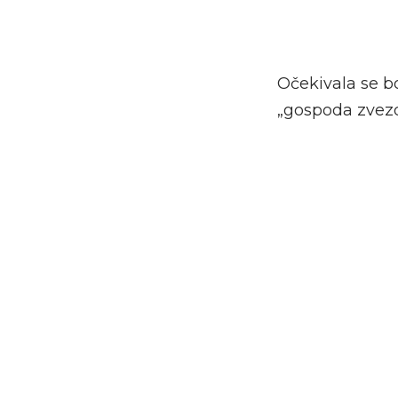
Očekivala se bo
„gospoda zvezd