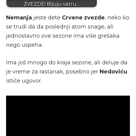
ZVEZDE! Bljuju vatru…
Nemanja
jeste dete
Crvene zvezde
, neko ko
se trudi da da poslednji atom snage, ali
jednostavno ove sezone ima više grešaka
nego uspeha.
Ima još mnogo do kraja sezone, ali deluje da
je vreme za rastanak, posebno jer
Nedoviću
ističe ugovor.