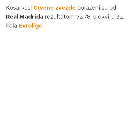
Košarkaši
Crvene zvezde
poraženi su od
Real Madrida
rezultatom 72:78, u okviru 32.
kola
Evrolige
.