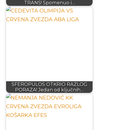
TRANS! Spomenuo i…
SFEROPULOS OTKRIO RAZLOG
PORAZA! Jedan od ključnih…