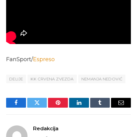
FanSport/
Espreso
DELIJE
KK CRVENA ZVEZDA
NEMANJA NEDOVIĆ
Facebook
Twitter
Pinterest
LinkedIn
Tumblr
Email
Redakcija