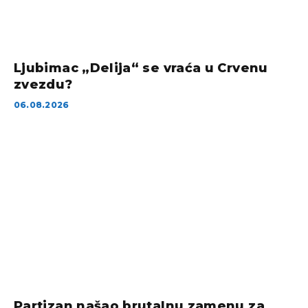
Ljubimac „Delija“ se vraća u Crvenu
zvezdu?
06.08.2026
Partizan našao brutalnu zamenu za