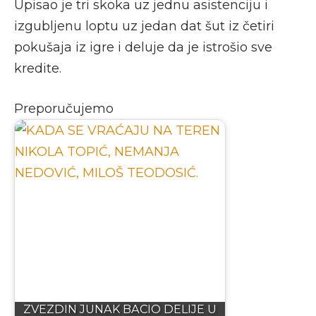
Upisao je tri skoka uz jednu asistenciju i
izgubljenu loptu uz jedan dat šut iz četiri
pokušaja iz igre i deluje da je istrošio sve
kredite.
Preporučujemo
ZVEZDIN JUNAK BACIO DELIJE U