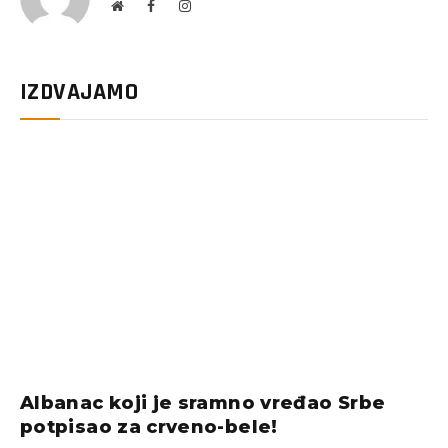
Website
Facebook
Instagram
IZDVAJAMO
Albanac koji je sramno vređao Srbe
potpisao za crveno-bele!