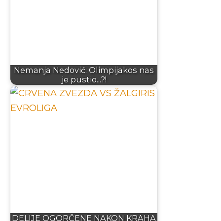
Nemanja Nedović: Olimpijakos nas
je pustio...?!
DELIJE OGORČENE NAKON KRAHA