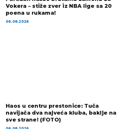
Vokera – stiže zver iz NBA lige sa 20
poena u rukama!
06.08.2026
Haos u centru prestonice: Tuča
navijača dva najveća kluba, baklje na
sve strane! (FOTO)
06.08.2026