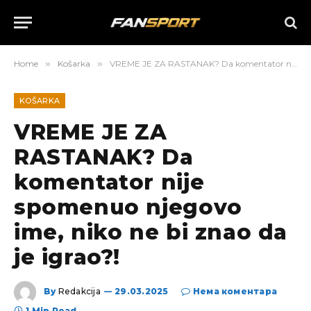
Home
»
Košarka
»
VREME JE ZA RASTANAK? Da komentator nije spomenuo njegovo ime, niko ne bi znao da je igrao?!
KOŠARKA
VREME JE ZA
RASTANAK? Da
komentator nije
spomenuo njegovo
ime, niko ne bi znao da
je igrao?!
By
Redakcija
29.03.2025
Нема коментара
1 Min Read