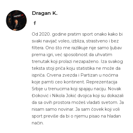
Dragan K.
Facebook
Od 2020. godine pratim sport onako kako bi
svaki navijač voleo, izbliza, strastveno i bez
filtera. Ono što me razlikuje nije samo ljubav
prema igri, već sposobnost da uhvatim
trenutak koji prolazi nezapaženo. Iza svakog
teksta stoji priča koju statistika ne može da
ispriča. Crvena zvezda i Partizan u noćima
koje pamti ceo kontinent. Reprezentacija
Srbije u trenucima koji spajaju naciju. Novak
Đoković i Nikola Jokić dvojica koji su dokazali
da sa ovih prostora možeš vladati svetom. Ja
nisam samo novinar. Ja sam čovek koji voli
sport previše da bi o njemu pisao na hladan
način.