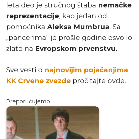
leta deo je stručnog štaba
nemačke
reprezentacije
, kao jedan od
pomoćnika
Aleksa Mumbrua
. Sa
„pancerima“ je prošle godine osvojio
zlato na
Evropskom prvenstvu
.
Sve vesti o
najnovijim pojačanjima
KK Crvene zvezde
pročitajte ovde.
Preporučujemo