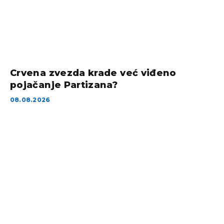
Crvena zvezda krade već viđeno
pojačanje Partizana?
08.08.2026