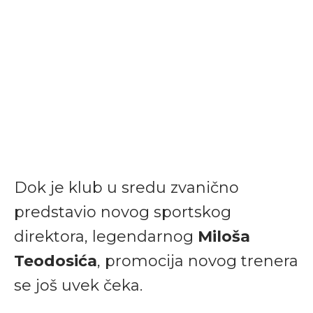
Dok je klub u sredu zvanično
predstavio novog sportskog
direktora, legendarnog
Miloša
Teodosića
, promocija novog trenera
se još uvek čeka.