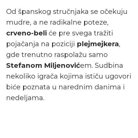
Od španskog stručnjaka se očekuju
mudre, a ne radikalne poteze,
crveno-beli
će pre svega tražiti
pojačanja na poziciji
plejmejkera
,
gde trenutno raspolažu samo
Stefanom Miljenović
em. Sudbina
nekoliko igrača kojima ističu ugovori
biće poznata u narednim danima i
nedeljama.