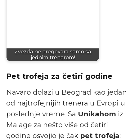
Zvezda ne pregovara samo sa
jednim trenerom!
Pet trofeja za četiri godine
Navaro dolazi u Beograd kao jedan
od najtrofejnijih trenera u Evropi u
poslednje vreme. Sa
Unikahom
iz
Malage za nešto više od četiri
godine osvojio je čak
pet trofeja
: