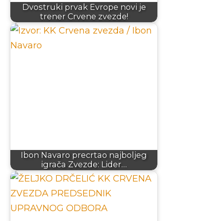
Dvostruki prvak Evrope novi je
trener Crvene zvezde!
Ibon Navaro precrtao najboljeg
igrača Zvezde: Lider…