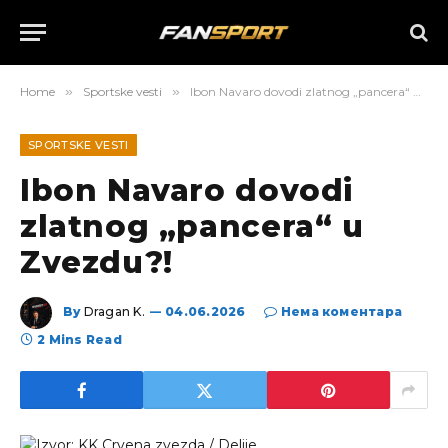
Home
»
Sportske vesti
»
Ibon Navaro dovodi zlatnog „pancera“ u Zvezdu?!
SPORTSKE VESTI
Ibon Navaro dovodi
zlatnog „pancera“ u
Zvezdu?!
By
Dragan K.
04.06.2026
Нема коментара
2 Mins Read