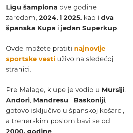
Ligu šampiona
dve godine
zaredom,
2024. i 2025.
kao i
dva
španska Kupa
i
jedan Superkup
.
Ovde možete pratiti
najnovije
sportske vesti
uživo na sledećoj
stranici.
Pre Malage, klupe je vodio u
Mursiji
,
Andori
,
Mandresu
i
Baskoniji
,
gotovo isključivo u španskoj košarci,
a trenerskim poslom bavi se od
2000. godine
.