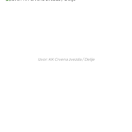
Izvor: KK Crvena zvezda / Delije