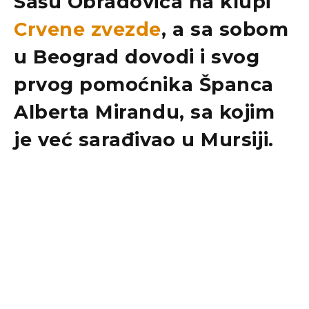
Sašu Obradovića
na klupi
Crvene zvezde
, a sa sobom
u Beograd dovodi i svog
prvog pomoćnika Španca
Alberta Mirandu
, sa kojim
je već sarađivao u
Mursiji
.