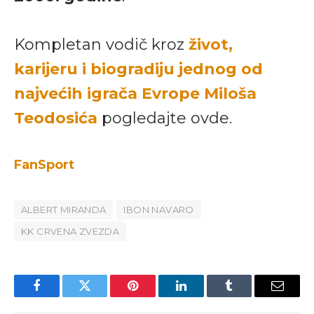
Kompletan vodič kroz
život,
karijeru i biogradiju jednog od
najvećih igrača Evrope Miloša
Teodosića
pogledajte ovde.
FanSport
ALBERT MIRANDA
IBON NAVARO
KK CRVENA ZVEZDA
Facebook
Twitter
Pinterest
LinkedIn
Tumblr
Email