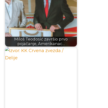
Miloš Teodosić završio prvo
pojačanje, Amerikanac…