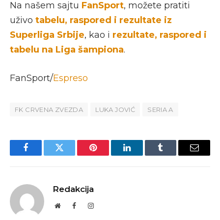
Na našem sajtu
FanSport
, možete pratiti
uživo
tabelu, raspored i rezultate iz
Superliga Srbije
, kao i
rezultate, raspored i
tabelu na Liga šampiona
.
FanSport/
Espreso
FK CRVENA ZVEZDA
LUKA JOVIĆ
SERIA A
Facebook
Twitter
Pinterest
LinkedIn
Tumblr
Email
Redakcija
Website
Facebook
Instagram