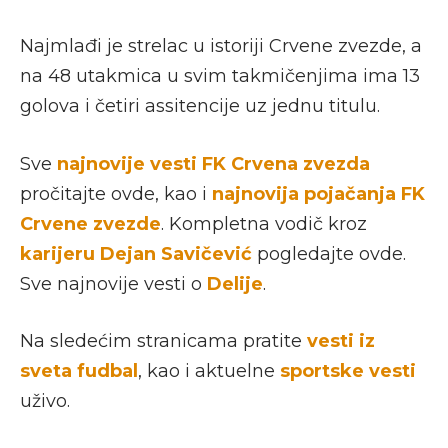
Najmlađi je strelac u istoriji Crvene zvezde, a
na 48 utakmica u svim takmičenjima ima 13
golova i četiri assitencije uz jednu titulu.
Sve
najnovije vesti FK Crvena zvezda
pročitajte ovde, kao i
najnovija pojačanja FK
Crvene zvezde
. Kompletna vodič kroz
karijeru Dejan Savičević
pogledajte ovde.
Sve najnovije vesti o
Delije
.
Na sledećim stranicama pratite
vesti iz
sveta fudbal
, kao i aktuelne
sportske vesti
uživo.