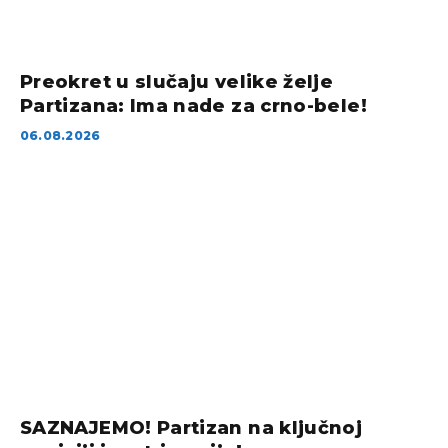
Preokret u slučaju velike želje
Partizana: Ima nade za crno-bele!
06.08.2026
SAZNAJEMO! Partizan na ključnoj