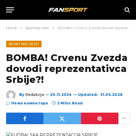
Home
»
Sportske vesti
»
BOMBA! Crvenu Zvezda dovodi reprezentativca Srbije?!
SPORTSKE VESTI
BOMBA! Crvenu Zvezda
dovodi reprezentativca
Srbije?!
By
Redakcija
20.11.2024
Updated:
31.05.2026
Нема коментара
2 Mins Read