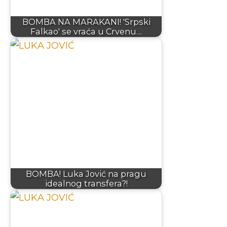
BOMBA NA MARAKANI! 'Srpski
Falkao' se vraća u Crvenu…
BOMBA! Luka Jović na pragu
idealnog transfera?!