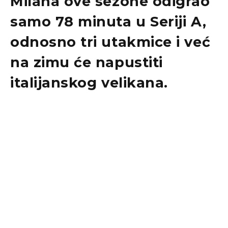
Milana ove sezone odigrao
samo 78 minuta u Seriji A,
odnosno tri utakmice i već
na zimu će napustiti
italijanskog velikana.