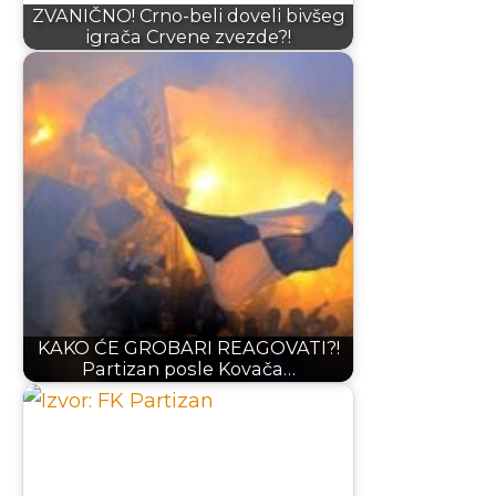
ZVANIČNO! Crno-beli doveli bivšeg
igrača Crvene zvezde?!
KAKO ĆE GROBARI REAGOVATI?!
Partizan posle Kovača…