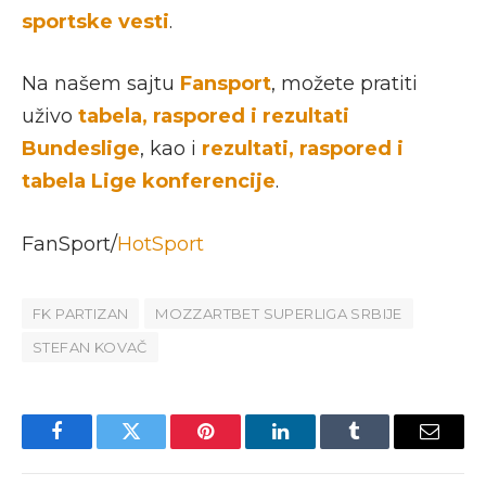
sportske vesti
.
Na našem sajtu
Fansport
, možete pratiti
uživo
tabela, raspored i rezultati
Bundeslige
, kao i
rezultati, raspored i
tabela Lige konferencije
.
FanSport/
HotSport
FK PARTIZAN
MOZZARTBET SUPERLIGA SRBIJE
STEFAN KOVAČ
Facebook
Twitter
Pinterest
LinkedIn
Tumblr
Email