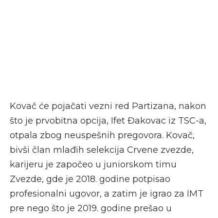
Kovač će pojačati vezni red Partizana, nakon
što je prvobitna opcija, Ifet Đakovac iz TSC-a,
otpala zbog neuspešnih pregovora. Kovač,
bivši član mlađih selekcija Crvene zvezde,
karijeru je započeo u juniorskom timu
Zvezde, gde je 2018. godine potpisao
profesionalni ugovor, a zatim je igrao za IMT
pre nego što je 2019. godine prešao u