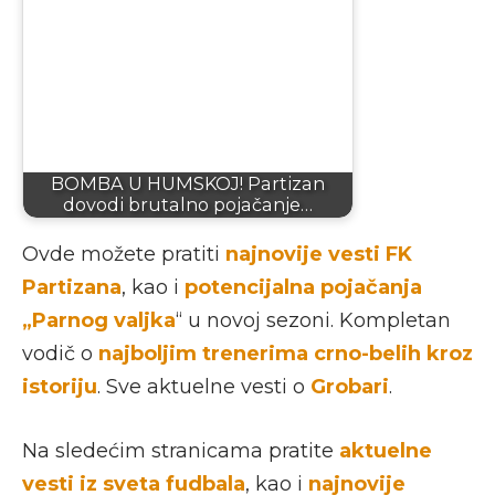
BOMBA U HUMSKOJ! Partizan
dovodi brutalno pojačanje…
Ovde možete pratiti
najnovije vesti FK
Partizana
, kao i
potencijalna pojačanja
„Parnog valjka
“ u novoj sezoni. Kompletan
vodič o
najboljim trenerima crno-belih kroz
istoriju
. Sve aktuelne vesti o
Grobari
.
Na sledećim stranicama pratite
aktuelne
vesti iz sveta fudbala
, kao i
najnovije