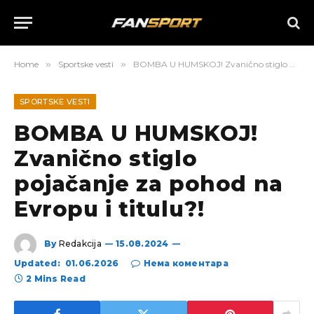
Home
»
Sportske vesti
»
BOMBA U HUMSKOJ! Zvanično stiglo pojačanje za pohod na Evropu i titulu?!
SPORTSKE VESTI
BOMBA U HUMSKOJ!
Zvanično stiglo
pojačanje za pohod na
Evropu i titulu?!
By
Redakcija
15.08.2024
Updated:
01.06.2026
Нема коментара
2 Mins Read