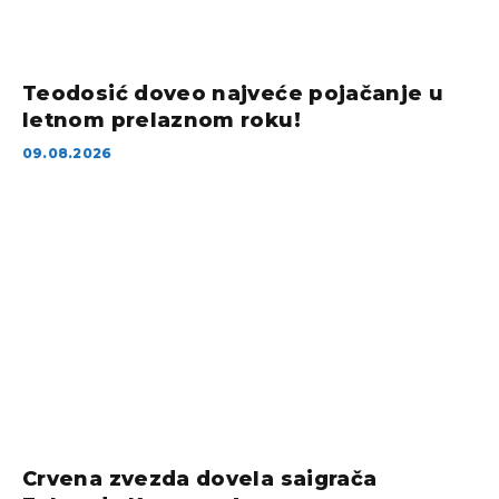
Teodosić doveo najveće pojačanje u
letnom prelaznom roku!
09.08.2026
Crvena zvezda dovela saigrača