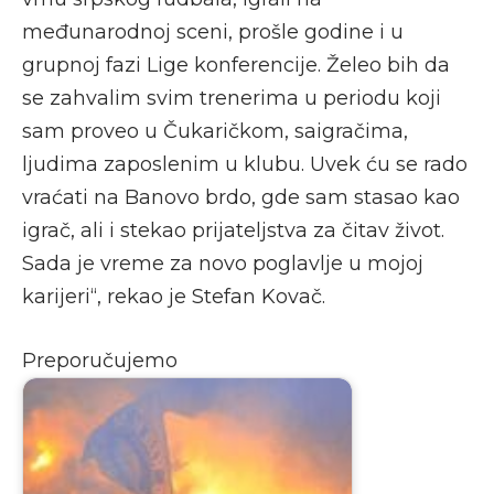
međunarodnoj sceni, prošle godine i u
grupnoj fazi Lige konferencije. Želeo bih da
se zahvalim svim trenerima u periodu koji
sam proveo u Čukaričkom, saigračima,
ljudima zaposlenim u klubu. Uvek ću se rado
vraćati na Banovo brdo, gde sam stasao kao
igrač, ali i stekao prijateljstva za čitav život.
Sada je vreme za novo poglavlje u mojoj
karijeri“, rekao je Stefan Kovač.
Preporučujemo