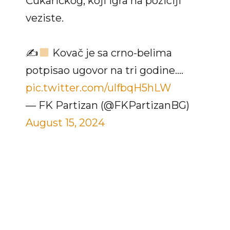
Čukaričkog, koji igra na poziciji
veziste.
✍
Kovač je sa crno-belima
potpisao ugovor na tri godine.…
pic.twitter.com/ulfbqH5hLW
— FK Partizan (@FKPartizanBG)
August 15, 2024