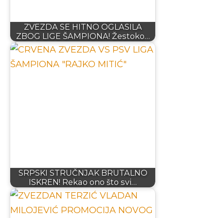
ZVEZDA SE HITNO OGLASILA
ZBOG LIGE ŠAMPIONA! Žestoko…
SRPSKI STRUČNJAK BRUTALNO
ISKREN! Rekao ono što svi…