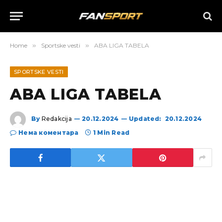
Home
»
Sportske vesti
»
ABA LIGA TABELA
SPORTSKE VESTI
ABA LIGA TABELA
By
Redakcija
20.12.2024
Updated:
20.12.2024
Нема коментара
1 Min Read