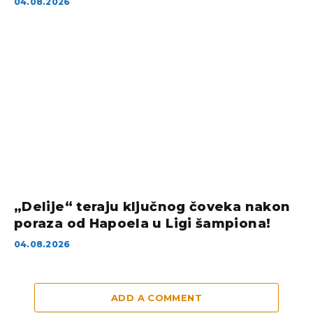
04.08.2026
„Delije“ teraju ključnog čoveka nakon
poraza od Hapoela u Ligi šampiona!
04.08.2026
ADD A COMMENT