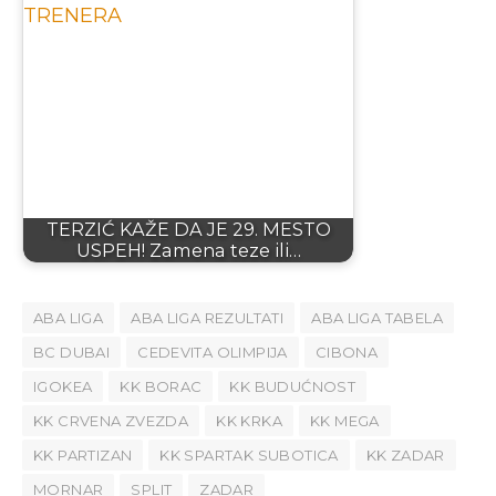
TERZIĆ KAŽE DA JE 29. MESTO
USPEH! Zamena teze ili…
ABA LIGA
ABA LIGA REZULTATI
ABA LIGA TABELA
BC DUBAI
CEDEVITA OLIMPIJA
CIBONA
IGOKEA
KK BORAC
KK BUDUĆNOST
KK CRVENA ZVEZDA
KK KRKA
KK MEGA
KK PARTIZAN
KK SPARTAK SUBOTICA
KK ZADAR
MORNAR
SPLIT
ZADAR