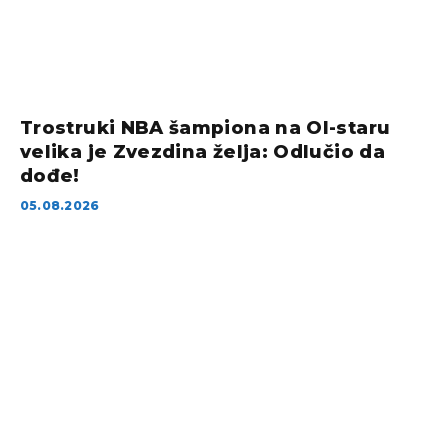
Trostruki NBA šampiona na Ol-staru
velika je Zvezdina želja: Odlučio da
dođe!
05.08.2026