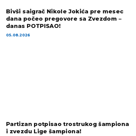
Bivši saigrač Nikole Jokića pre mesec
dana počeo pregovore sa Zvezdom –
danas POTPISAO!
05.08.2026
Partizan potpisao trostrukog šampiona
i zvezdu Lige šampiona!