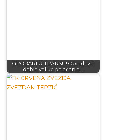
GROBARI U TRANSU! Obradović
dobio veliko pojačanje…