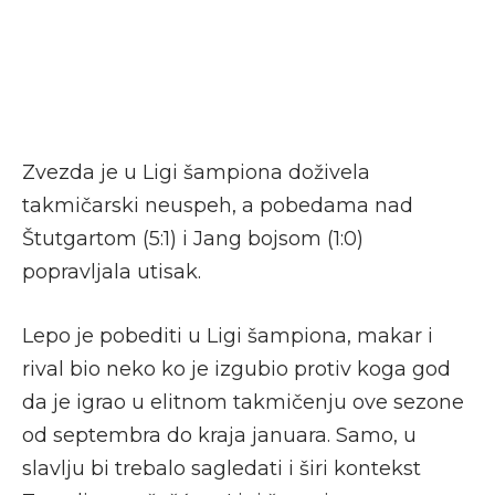
Zvezda je u Ligi šampiona doživela
takmičarski neuspeh, a pobedama nad
Štutgartom (5:1) i Jang bojsom (1:0)
popravljala utisak.
Lepo je pobediti u Ligi šampiona, makar i
rival bio neko ko je izgubio protiv koga god
da je igrao u elitnom takmičenju ove sezone
od septembra do kraja januara. Samo, u
slavlju bi trebalo sagledati i širi kontekst