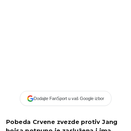
Dodajte FanSport u vaš Google izbor
Pobeda Crvene zvezde protiv Jang
bojsa potpuno je zaslužena i ima