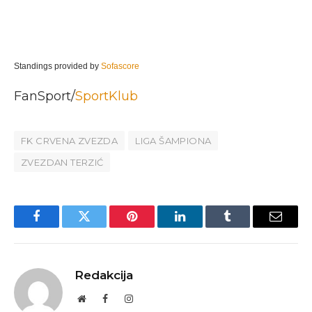
Standings provided by
Sofascore
FanSport/
SportKlub
FK CRVENA ZVEZDA
LIGA ŠAMPIONA
ZVEZDAN TERZIĆ
Facebook
Twitter
Pinterest
LinkedIn
Tumblr
Email
Redakcija
Website
Facebook
Instagram