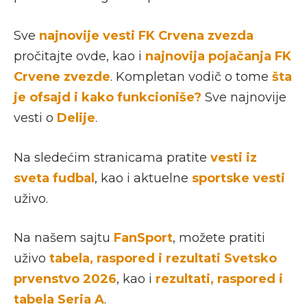
Sve
najnovije vesti FK Crvena zvezda
pročitajte ovde, kao i
najnovija pojačanja FK
Crvene zvezde
. Kompletan vodič o tome
šta
je ofsajd i kako funkcioniše?
Sve najnovije
vesti o
Delije
.
Na sledećim stranicama pratite
vesti iz
sveta fudbal
, kao i aktuelne
sportske vesti
uživo.
Na našem sajtu
FanSport
, možete pratiti
uživo
tabela, raspored i rezultati Svetsko
prvenstvo 2026
, kao i
rezultati, raspored i
tabela Seria A
.