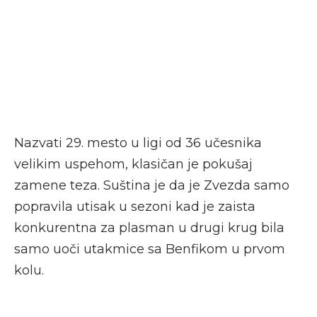
Nazvati 29. mesto u ligi od 36 učesnika
velikim uspehom, klasičan je pokušaj
zamene teza. Suština je da je Zvezda samo
popravila utisak u sezoni kad je zaista
konkurentna za plasman u drugi krug bila
samo uoči utakmice sa Benfikom u prvom
kolu.