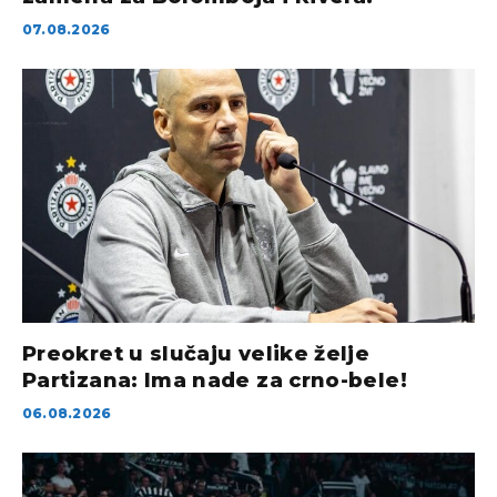
07.08.2026
Preokret u slučaju velike želje
Partizana: Ima nade za crno-bele!
06.08.2026