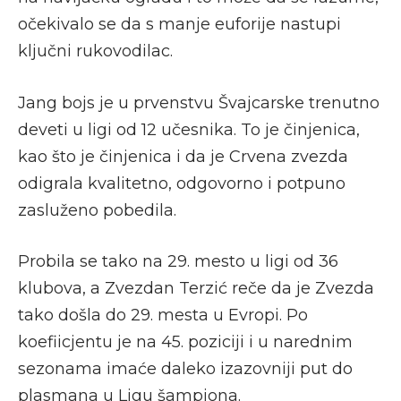
očekivalo se da s manje euforije nastupi
ključni rukovodilac.
Jang bojs je u prvenstvu Švajcarske trenutno
deveti u ligi od 12 učesnika. To je činjenica,
kao što je činjenica i da je Crvena zvezda
odigrala kvalitetno, odgovorno i potpuno
zasluženo pobedila.
Probila se tako na 29. mesto u ligi od 36
klubova, a Zvezdan Terzić reče da je Zvezda
tako došla do 29. mesta u Evropi. Po
koefiicjentu je na 45. poziciji i u narednim
sezonama imaće daleko izazovniji put do
plasmana u Ligu šampiona.