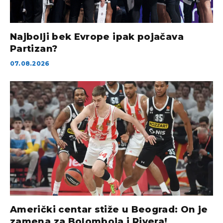
Najbolji bek Evrope ipak pojačava
Partizan?
07.08.2026
Američki centar stiže u Beograd: On je
zamena za Bolomboja i Rivera!