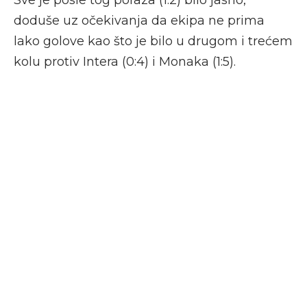
Sve je posle tog poraza (1:2) bilo jasno,
doduše uz očekivanja da ekipa ne prima
lako golove kao što je bilo u drugom i trećem
kolu protiv Intera (0:4) i Monaka (1:5).