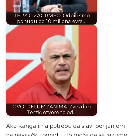
TERZIĆ ZAGRMEO! Odbili smo
ponudu od 10 miliona evra…
OVO 'DELIJE' ZANIMA: Zvezdan
Terzić otvoreno od…
Ako Kanga ima potrebu da slavi penjanjem
na navijačku ogradu i to može da se razume,