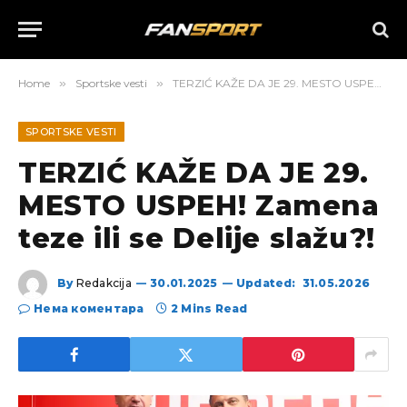
Home
»
Sportske vesti
»
TERZIĆ KAŽE DA JE 29. MESTO USPEH! Zamena teze ili se Delije slažu?!
SPORTSKE VESTI
TERZIĆ KAŽE DA JE 29.
MESTO USPEH! Zamena
teze ili se Delije slažu?!
By
Redakcija
30.01.2025
Updated:
31.05.2026
Нема коментара
2 Mins Read