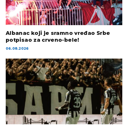
Albanac koji je sramno vređao Srbe
potpisao za crveno-bele!
06.08.2026