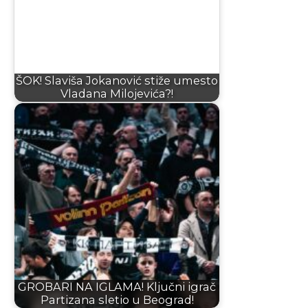
ŠOK! Slaviša Jokanović stiže umesto
Vladana Milojevića?!
GROBARI NA IGLAMA! Ključni igrač
Partizana sletio u Beograd!