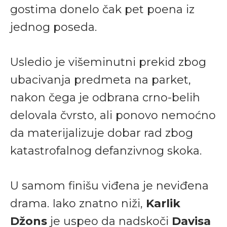
gostima donelo čak pet poena iz
jednog poseda.
Usledio je višeminutni prekid zbog
ubacivanja predmeta na parket,
nakon čega je odbrana crno-belih
delovala čvrsto, ali ponovo nemoćno
da materijalizuje dobar rad zbog
katastrofalnog defanzivnog skoka.
U samom finišu viđena je neviđena
drama. Iako znatno niži,
Karlik
Džons
je uspeo da nadskoči
Davisa