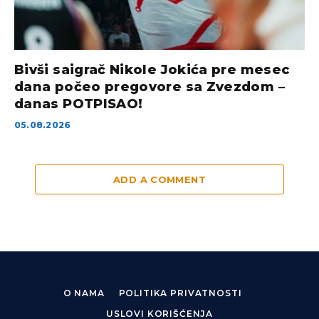
Bivši saigrač Nikole Jokića pre mesec
dana počeo pregovore sa Zvezdom –
danas POTPISAO!
05.08.2026
ADD A COMMENT
O NAMA
POLITIKA PRIVATNOSTI
USLOVI KORIŠĆENJA