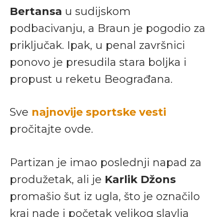
Bertansa
u sudijskom
podbacivanju, a Braun je pogodio za
priključak. Ipak, u penal završnici
ponovo je presudila stara boljka i
propust u reketu Beograđana.
Sve
najnovije sportske vesti
pročitajte ovde.
Partizan je imao poslednji napad za
produžetak, ali je
Karlik Džons
promašio šut iz ugla, što je označilo
kraj nade i početak velikog slavlja