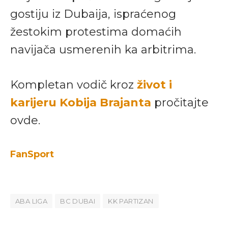
gostiju iz Dubaija, ispraćenog
žestokim protestima domaćih
navijača usmerenih ka arbitrima.
Kompletan vodič kroz
život i
karijeru Kobija Brajanta
pročitajte
ovde.
FanSport
ABA LIGA
BC DUBAI
KK PARTIZAN