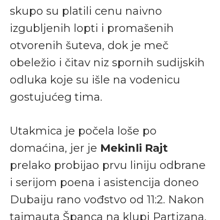
skupo su platili cenu naivno
izgubljenih lopti i promašenih
otvorenih šuteva, dok je meč
obeležio i čitav niz spornih sudijskih
odluka koje su išle na vodenicu
gostujućeg tima.
Utakmica je počela loše po
domaćina, jer je
Mekinli Rajt
prelako probijao prvu liniju odbrane
i serijom poena i asistencija doneo
Dubaiju rano vođstvo od 11:2. Nakon
tajmauta Španca na klupi Partizana,