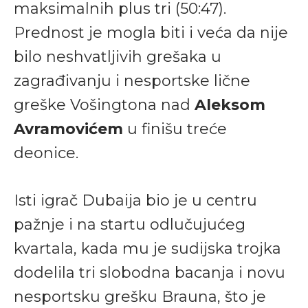
maksimalnih plus tri (50:47).
Prednost je mogla biti i veća da nije
bilo neshvatljivih grešaka u
zagrađivanju i nesportske lične
greške Vošingtona nad
Aleksom
Avramovićem
u finišu treće
deonice.
Isti igrač Dubaija bio je u centru
pažnje i na startu odlučujućeg
kvartala, kada mu je sudijska trojka
dodelila tri slobodna bacanja i novu
nesportsku grešku Brauna, što je