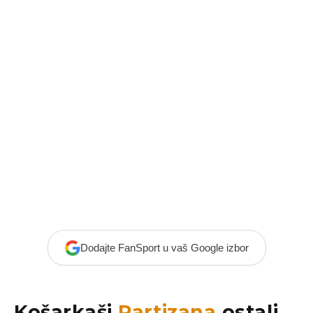
Dodajte FanSport u vaš Google izbor
Košarkaši
Partizana
ostali