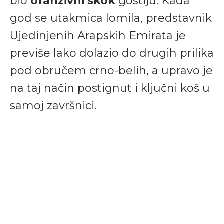
bio
ofanzivni skok
gostiju. Kada
god se utakmica lomila, predstavnik
Ujedinjenih Arapskih Emirata je
previše lako dolazio do drugih prilika
pod obručem crno-belih, a upravo je
na taj način postignut i ključni koš u
samoj završnici.