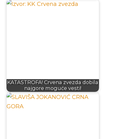
KATASTROFA! Crvena zvezda dobila
najgore moguće vesti!