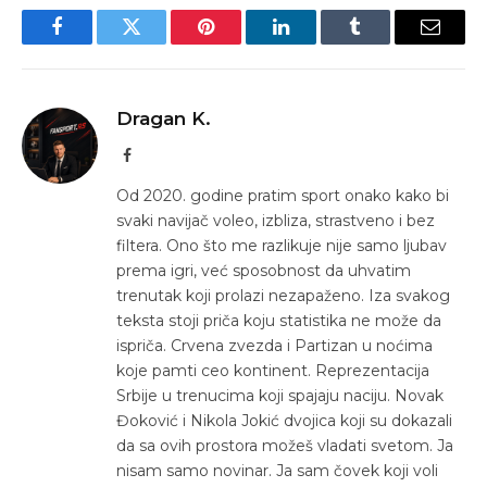
Facebook
Twitter
Pinterest
LinkedIn
Tumblr
Email
Dragan K.
Facebook
Od 2020. godine pratim sport onako kako bi
svaki navijač voleo, izbliza, strastveno i bez
filtera. Ono što me razlikuje nije samo ljubav
prema igri, već sposobnost da uhvatim
trenutak koji prolazi nezapaženo. Iza svakog
teksta stoji priča koju statistika ne može da
ispriča. Crvena zvezda i Partizan u noćima
koje pamti ceo kontinent. Reprezentacija
Srbije u trenucima koji spajaju naciju. Novak
Đoković i Nikola Jokić dvojica koji su dokazali
da sa ovih prostora možeš vladati svetom. Ja
nisam samo novinar. Ja sam čovek koji voli