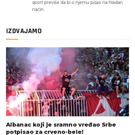
sport previše da bi o njemu pisao na hladan
način.
IZDVAJAMO
Albanac koji je sramno vređao Srbe
potpisao za crveno-bele!