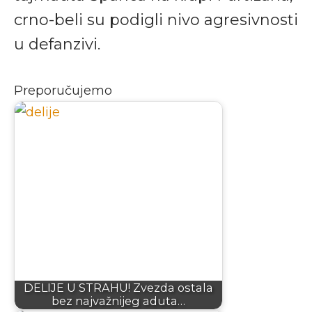
crno-beli su podigli nivo agresivnosti
u defanzivi.
Preporučujemo
DELIJE U STRAHU! Zvezda ostala
bez najvažnijeg aduta…