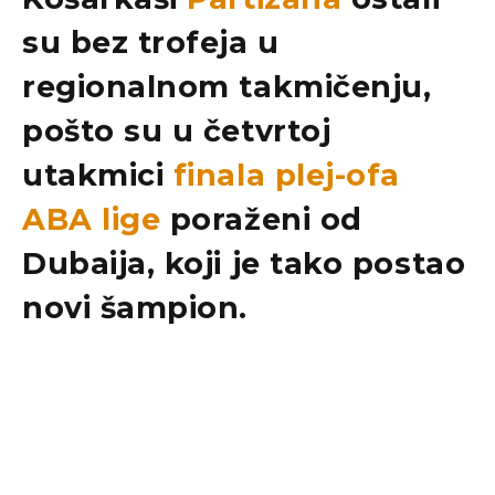
su bez trofeja u
regionalnom takmičenju,
pošto su u četvrtoj
utakmici
finala plej-ofa
ABA lige
poraženi od
Dubaija
, koji je tako postao
novi šampion.