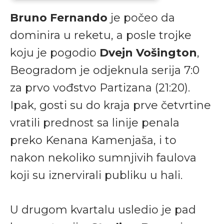
Bruno Fernando
je počeo da
dominira u reketu, a posle trojke
koju je pogodio
Dvejn Vošington
,
Beogradom je odjeknula serija 7:0
za prvo vođstvo Partizana (21:20).
Ipak, gosti su do kraja prve četvrtine
vratili prednost sa linije penala
preko Kenana Kamenjaša, i to
nakon nekoliko sumnjivih faulova
koji su iznervirali publiku u hali.
U drugom kvartalu usledio je pad