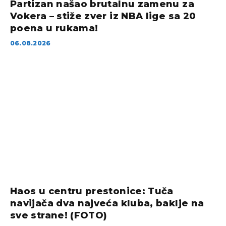
Partizan našao brutalnu zamenu za
Vokera – stiže zver iz NBA lige sa 20
poena u rukama!
06.08.2026
Haos u centru prestonice: Tuča
navijača dva najveća kluba, baklje na
sve strane! (FOTO)