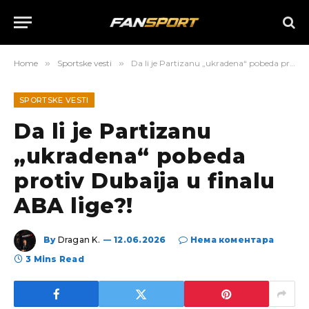
Home
»
Sportske vesti
»
Da li je Partizanu „ukradena“ pobeda protiv Dubaija u finalu ABA lige?!
SPORTSKE VESTI
Da li je Partizanu
„ukradena“ pobeda
protiv Dubaija u finalu
ABA lige?!
By
Dragan K.
12.06.2026
Нема коментара
3 Mins Read