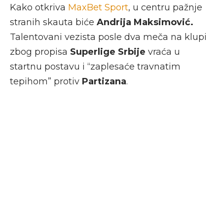
Kako otkriva
MaxBet Sport
, u centru pažnje
stranih skauta biće
Andrija Maksimović.
Talentovani vezista posle dva meča na klupi
zbog propisa
Superlige Srbije
vraća u
startnu postavu i “zaplesaće travnatim
tepihom” protiv
Partizana
.