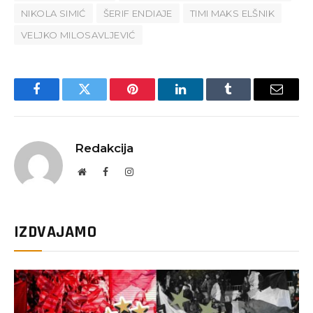
NIKOLA SIMIĆ
ŠERIF ENDIAJE
TIMI MAKS ELŠNIK
VELJKO MILOSAVLJEVIĆ
Facebook
Twitter
Pinterest
LinkedIn
Tumblr
Email
Redakcija
Website
Facebook
Instagram
IZDVAJAMO