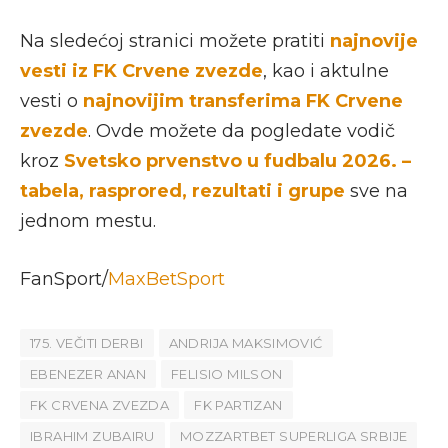
Na sledećoj stranici možete pratiti
najnovije
vesti iz FK Crvene zvezde
, kao i aktulne
vesti o
najnovijim transferima FK Crvene
zvezde
. Ovde možete da pogledate vodič
kroz
Svetsko prvenstvo u fudbalu 2026. –
tabela, rasprored, rezultati i grupe
sve na
jednom mestu.
FanSport/
MaxBetSport
175. VEČITI DERBI
ANDRIJA MAKSIMOVIĆ
EBENEZER ANAN
FELISIO MILSON
FK CRVENA ZVEZDA
FK PARTIZAN
IBRAHIM ZUBAIRU
MOZZARTBET SUPERLIGA SRBIJE