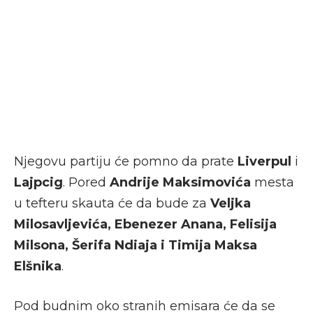
Njegovu partiju će pomno da prate
Liverpul
i
Lajpcig
. Pored
Andrije Maksimovića
mesta
u tefteru skauta će da bude za
Veljka
Milosavljevića, Ebenezer Anana, Felisija
Milsona, Šerifa Ndiaja i Timija Maksa
Elšnika
.
Pod budnim oko stranih emisara će da se