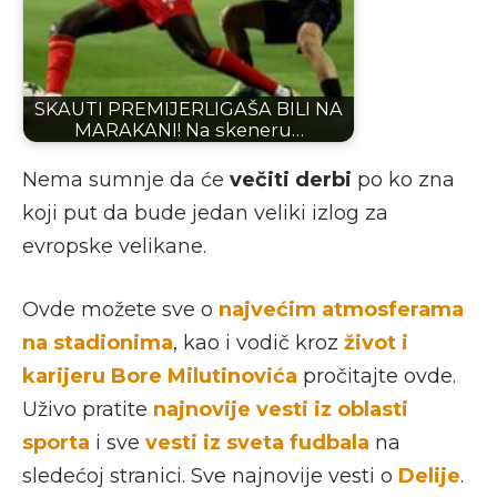
SKAUTI PREMIJERLIGAŠA BILI NA
MARAKANI! Na skeneru…
Nema sumnje da će
večiti derbi
po ko zna
koji put da bude jedan veliki izlog za
evropske velikane.
Ovde možete sve o
najvećim atmosferama
na stadionima
, kao i vodič kroz
život i
karijeru Bore Milutinovića
pročitajte ovde.
Uživo pratite
najnovije vesti iz oblasti
sporta
i sve
vesti iz sveta fudbala
na
sledećoj stranici. Sve najnovije vesti o
Delije
.