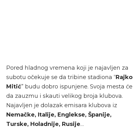
Pored hladnog vremena koji je najavljen za
subotu očekuje se da tribine stadiona “
Rajko
Mitić
” budu dobro ispunjene. Svoja mesta će
da zauzmu i skauti velikog broja klubova.
Najavljen je dolazak emisara klubova iz
Nemačke, Italije, Englekse, Španije,
Turske, Holadnije, Rusije
…