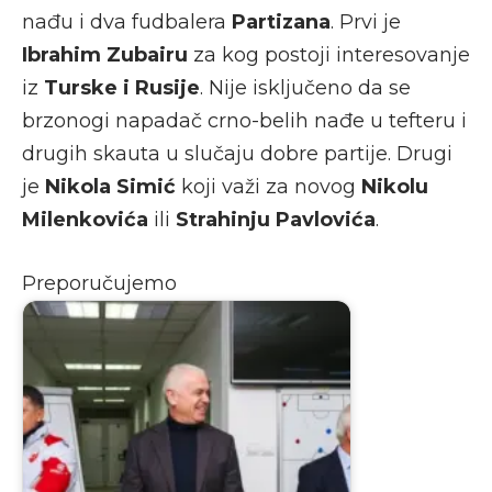
nađu i dva fudbalera
Partizana
. Prvi je
Ibrahim Zubairu
za kog postoji interesovanje
iz
Turske i Rusije
. Nije isključeno da se
brzonogi napadač crno-belih nađe u tefteru i
drugih skauta u slučaju dobre partije. Drugi
je
Nikola Simić
koji važi za novog
Nikolu
Milenkovića
ili
Strahinju Pavlovića
.
Preporučujemo