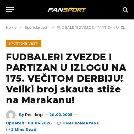
Home
»
Sportske vesti
»
FUDBALERI ZVEZDE I PARTIZAN U IZLOGU NA 175. VEČITOM DERBIJU! Veliki broj skauta stiže na Marakanu!
SPORTSKE VESTI
FUDBALERI ZVEZDE I
PARTIZAN U IZLOGU NA
175. VEČITOM DERBIJU!
Veliki broj skauta stiže
na Marakanu!
By
Redakcija
20.02.2025
Updated:
08.06.2026
Нема коментара
2 Mins Read