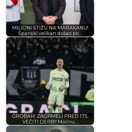
MILIONI STIŽU NA MARAKANU!
Španski velikan došao po…
GROBARI ZAGRMELI PRED 175.
VEČITI DERBI! Moćnu…