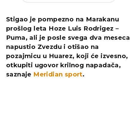
Stigao je pompezno na Marakanu
prošlog leta Hoze Luis Rodrigez –
Puma, ali je posle svega dva meseca
napustio Zvezdu i otišao na
pozajmicu u Huarez, koji će izvesno,
otkupiti ugovor krilnog napadača,
saznaje
Meridian sport
.