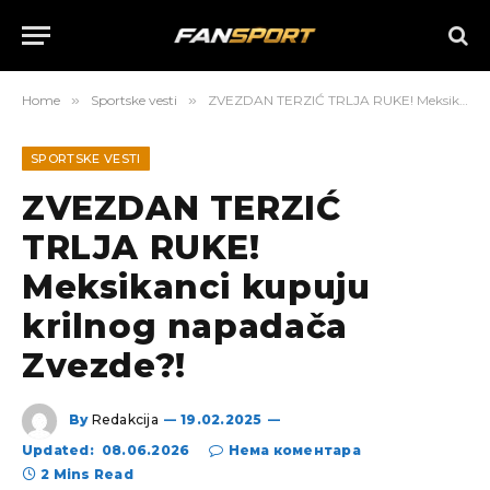
Home
»
Sportske vesti
»
ZVEZDAN TERZIĆ TRLJA RUKE! Meksikanci kupuju krilnog napadača Zvezde?!
SPORTSKE VESTI
ZVEZDAN TERZIĆ
TRLJA RUKE!
Meksikanci kupuju
krilnog napadača
Zvezde?!
By
Redakcija
19.02.2025
Updated:
08.06.2026
Нема коментара
2 Mins Read