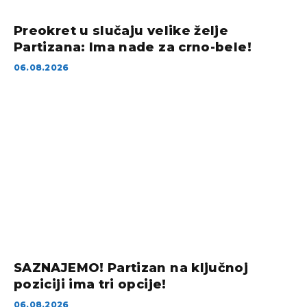
Preokret u slučaju velike želje
Partizana: Ima nade za crno-bele!
06.08.2026
SAZNAJEMO! Partizan na ključnoj
poziciji ima tri opcije!
06.08.2026