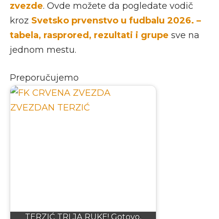
zvezde
. Ovde možete da pogledate vodič
kroz
Svetsko prvenstvo u fudbalu 2026. –
tabela, rasprored, rezultati i grupe
sve na
jednom mestu.
Preporučujemo
TERZIĆ TRLJA RUKE! Gotovo,