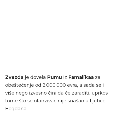
Zvezda
je dovela
Pumu
iz
Famalikaa
za
obeštećenje od 2.000.000 evra, a sada se i
više nego izvesno čini da će zaraditi, uprkos
tome što se ofanzivac nije snašao u Ljutice
Bogdana.