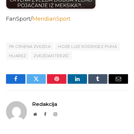
POJAČANJE IZ MEKSIKA?!…
FanSport/
MeridianSport
FK CRVENA ZVEZDA
HOZE LUIZ RODRIGEZ PUMA
HUAREZ
ZVEZDAN TERZIĆ
Facebook
Twitter
Pinterest
LinkedIn
Tumblr
Email
Redakcija
Website
Facebook
Instagram