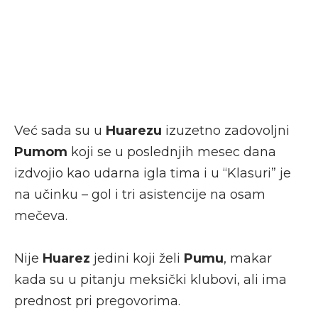
Već sada su u
Huarezu
izuzetno zadovoljni
Pumom
koji se u poslednjih mesec dana
izdvojio kao udarna igla tima i u “Klasuri” je
na učinku – gol i tri asistencije na osam
mečeva.
Nije
Huarez
jedini koji želi
Pumu
, makar
kada su u pitanju meksički klubovi, ali ima
prednost pri pregovorima.