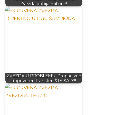
Zvezda dobija milione!
ZVEZDA U PROBLEMU! Propao već
dogovoren transfer! ŠTA SAD?!