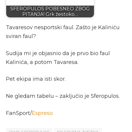
SFEROPULOS POBESNEO ZBOG
PITANJA! Grk žestoko…
Tavaresov nesportski faul. Zašto je Kaliniću
sviran faul?
Sudija mi je objasnio da je prvo bio faul
Kalinića, a potom Tavaresa.
Pet ekipa ima isti skor.
Ne gledam tabelu – zaključio je Sferopulos.
FanSport/
Espreso
JANIS SFEROPULOS
KK CRVENA ZVEZDA