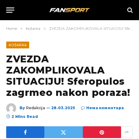
Home
»
Košarka
»
ZVEZDA ZAKOMPLIKOVALA SITUACIJU! Sferopulos zagrmeo nakon poraza!
KOŠARKA
ZVEZDA
ZAKOMPLIKOVALA
SITUACIJU! Sferopulos
zagrmeo nakon poraza!
By
Redakcija
28.03.2025
Нема коментара
2 Mins Read