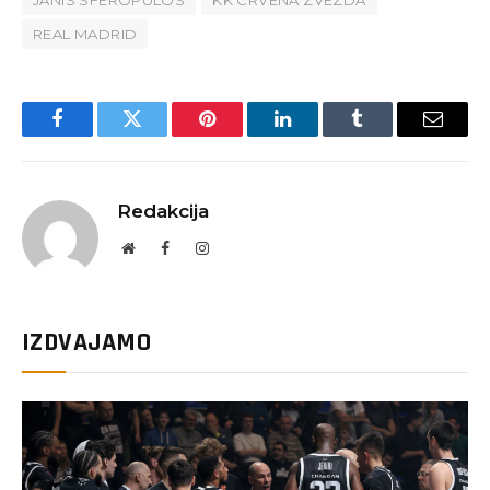
REAL MADRID
Facebook
Twitter
Pinterest
LinkedIn
Tumblr
Email
Redakcija
Website
Facebook
Instagram
IZDVAJAMO