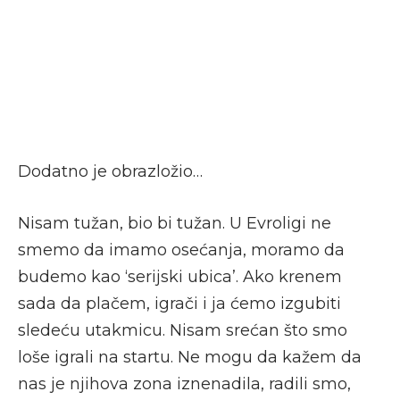
Dodatno je obrazložio…
Nisam tužan, bio bi tužan. U Evroligi ne
smemo da imamo osećanja, moramo da
budemo kao ‘serijski ubica’. Ako krenem
sada da plačem, igrači i ja ćemo izgubiti
sledeću utakmicu. Nisam srećan što smo
loše igrali na startu. Ne mogu da kažem da
nas je njihova zona iznenadila, radili smo,