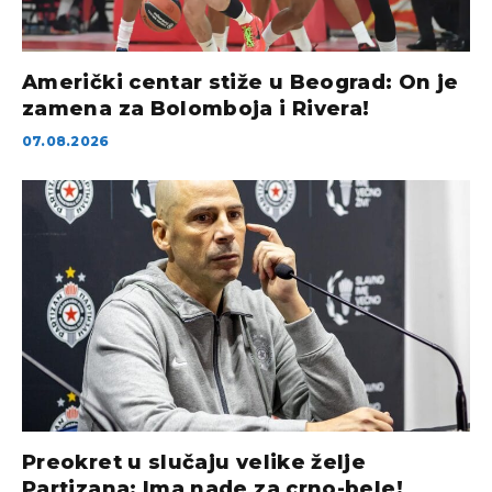
Američki centar stiže u Beograd: On je
zamena za Bolomboja i Rivera!
07.08.2026
Preokret u slučaju velike želje
Partizana: Ima nade za crno-bele!