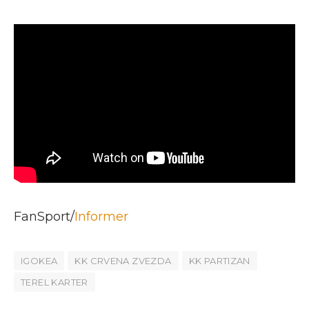
FanSport/
Informer
IGOKEA
KK CRVENA ZVEZDA
KK PARTIZAN
TEREL KARTER