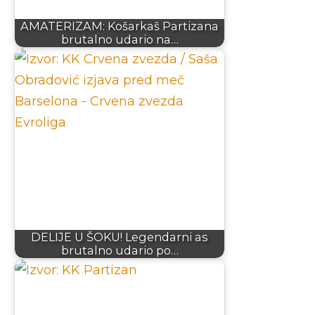
AMATERIZAM: Košarkaš Partizana
brutalno udario na…
DELIJE U ŠOKU! Legendarni as
brutalno udario po…