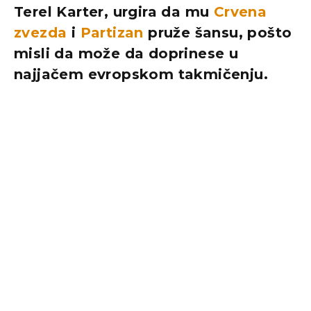
Terel Karter, urgira da mu
Crvena
zvezda
i
Partizan
pruže šansu, pošto
misli da može da doprinese u
najjačem evropskom takmičenju.