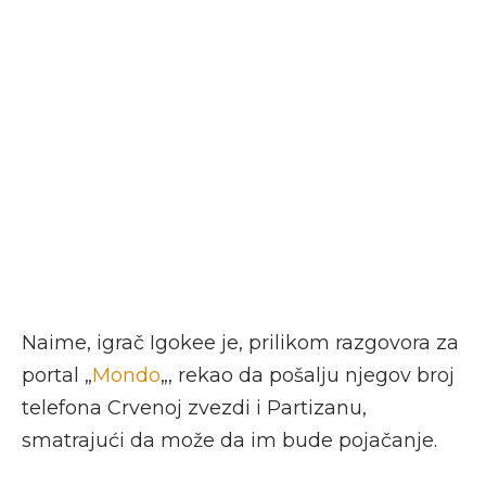
Naime, igrač Igokee je, prilikom razgovora za
portal „
Mondo
„, rekao da pošalju njegov broj
telefona Crvenoj zvezdi i Partizanu,
smatrajući da može da im bude pojačanje.