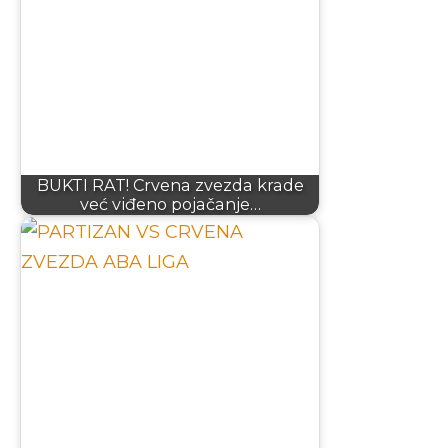
BUKTI RAT! Crvena zvezda krade
već viđeno pojačanje…