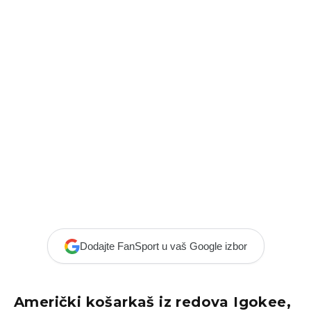
Dodajte FanSport u vaš Google izbor
Američki košarkaš iz redova Igokee,