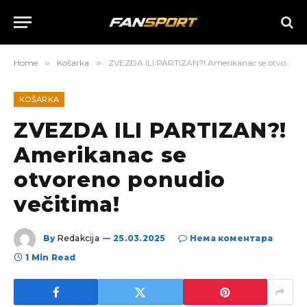
Home
»
Košarka
»
ZVEZDA ILI PARTIZAN?! Amerikanac se otvoreno ponudio večitima!
KOŠARKA
ZVEZDA ILI PARTIZAN?!
Amerikanac se
otvoreno ponudio
večitima!
By
Redakcija
25.03.2025
Нема коментара
1 Min Read