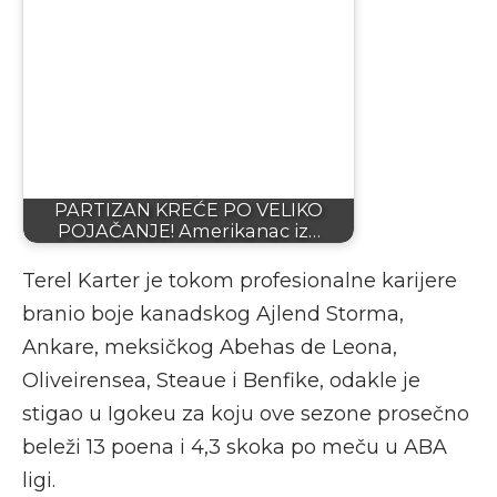
PARTIZAN KREĆE PO VELIKO
POJAČANJE! Amerikanac iz…
Terel Karter je tokom profesionalne karijere
branio boje kanadskog Ajlend Storma,
Ankare, meksičkog Abehas de Leona,
Oliveirensea, Steaue i Benfike, odakle je
stigao u Igokeu za koju ove sezone prosečno
beleži 13 poena i 4,3 skoka po meču u ABA
ligi.