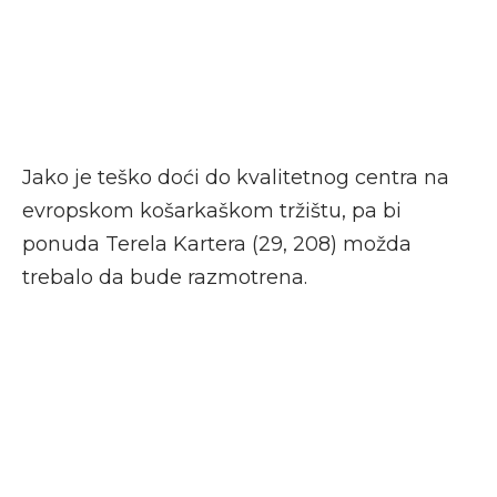
Jako je teško doći do kvalitetnog centra na
evropskom košarkaškom tržištu, pa bi
ponuda Terela Kartera (29, 208) možda
trebalo da bude razmotrena.