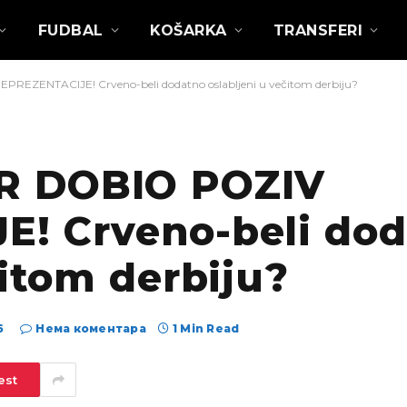
FUDBAL
KOŠARKA
TRANSFERI
ZENTACIJE! Crveno-beli dodatno oslabljeni u večitom derbiju?
R DOBIO POZIV
! Crveno-beli do
čitom derbiju?
6
Нема коментара
1 Min Read
est