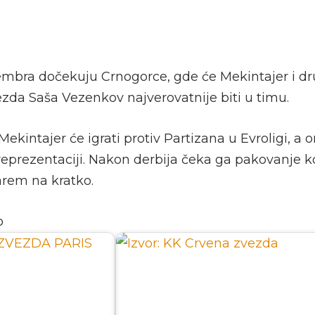
embra dočekuju Crnogorce, gde će Mekintajer i d
ezda Saša Vezenkov najverovatnije biti u timu.
kintajer će igrati protiv Partizana u Evroligi, a o
 reprezentaciji. Nakon derbija čeka ga pakovanje k
arem na kratko.
o