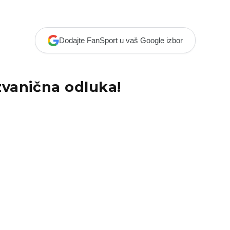
Dodajte FanSport u vaš Google izbor
zvanična odluka!