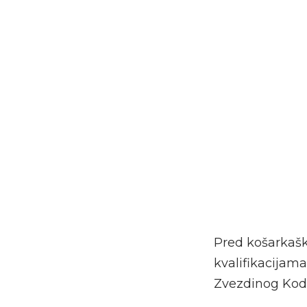
Pred košarkaš
kvalifikacijam
Zvezdinog Kodi