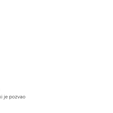
u
ki je pozvao