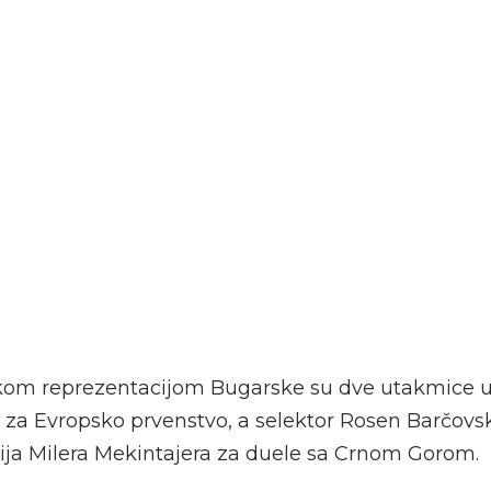
kom reprezentacijom Bugarske su dve utakmice 
a za Evropsko prvenstvo, a selektor Rosen Barčovs
ja Milera Mekintajera za duele sa Crnom Gorom.