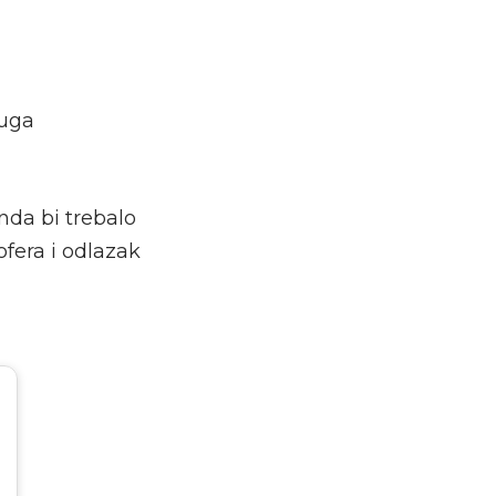
ruga
nda bi trebalo
ofera i odlazak