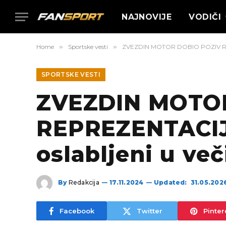
NAJNOVIJE
VODIČI
Home
»
Sportske vesti
»
ZVEZDIN MOTOR DOBIO POZIV REPRE
SPORTSKE VESTI
ZVEZDIN MOTO
REPREZENTACIJE
oslabljeni u ve
By
Redakcija
17.11.2024
Updated:
31.05.202
Facebook
Twitter
Pinter