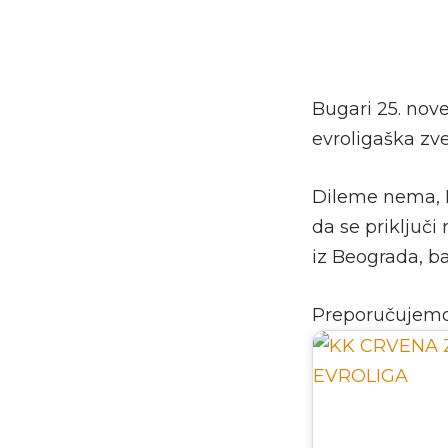
Bugari 25. nov
evroligaška zv
Dileme nema, Me
da se priključi
iz Beograda, b
Preporučujem