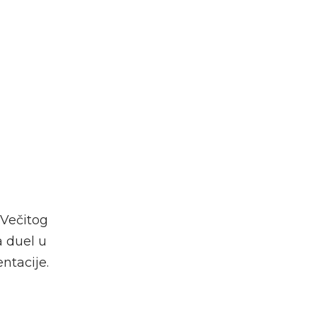
 Večitog
a duel u
ntacije.