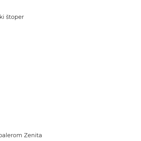
ki štoper
dbalerom Zenita