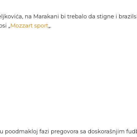
ljkovića, na Marakani bi trebalo da stigne i brazils
si „
Mozzart sport
„.
 u poodmakloj fazi pregovora sa doskorašnjim fu