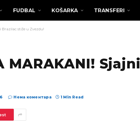
FUDBAL
KOŠARKA
TRANSFERI
razilac stiže u Zvezdu!
MARAKANI! Sjajni 
26
Нема коментара
1 Min Read
est