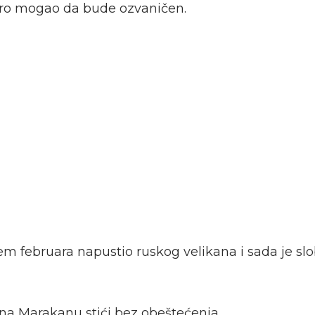
oro mogao da bude ozvaničen.
jem februara napustio ruskog velikana i sada je s
 na Marakanu stići bez obeštećenja.