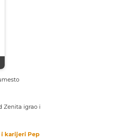
 umesto
 Zenita igrao i
 i karijeri Pep