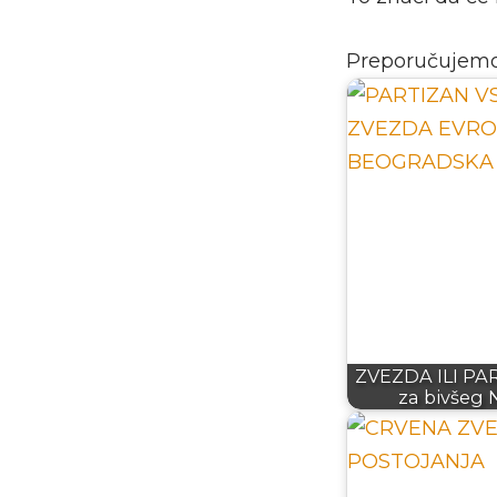
Preporučujem
ZVEZDA ILI PAR
za bivšeg