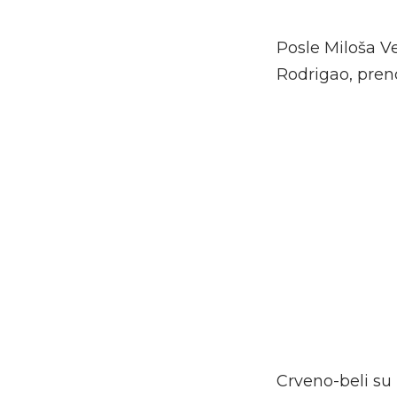
Posle Miloša Ve
Rodrigao, preno
Crveno-beli su