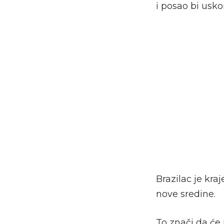
i posao bi usk
Brazilac je kra
nove sredine.
To znači da će