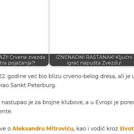
AZI! Crvena zvezda
IZNENADNI RASTANAK! Ključni
tra pojačanja?!
igrač napušta Zvezdu!
2. godine već bio blizu crveno-belog dresa, ali je
rao Sankt Peterburg.
nastupao je za brojne klubove, a u Evropi je pored
ente.
ve o
Aleksandru Mitroviću
, kao i vodič kroz
život