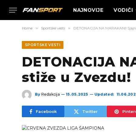
NAJNOVIJE
VODIČI
Home
»
Sportske vesti
»
DETONACIJA NA MARAKANI! Sjajni B
SPORTSKE VESTI
DETONACIJA NA 
stiže u Zvezdu!
By
Redakcija
15.05.2025
Updated:
11.06.20
Facebook
Twitter
Pinter