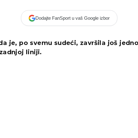
Dodajte FanSport u vaš Google izbor
a je, po svemu sudeći, završila još jedno
adnjoj liniji.