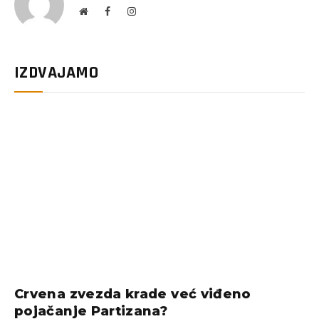
Website
Facebook
Instagram
IZDVAJAMO
Crvena zvezda krade već viđeno
pojačanje Partizana?