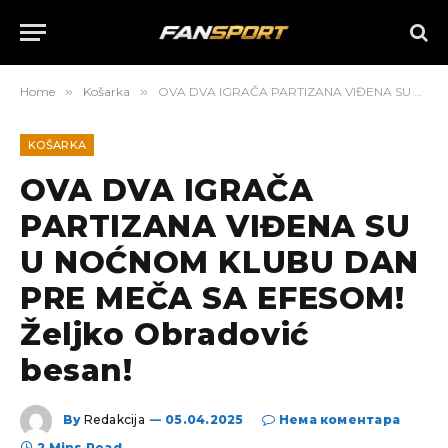
Home
»
Košarka
»
OVA DVA IGRAČA PARTIZANA VIĐENA SU U NOĆNOM KLUBU DAN PRE MEČA SA EFESOM! Željko Obradović besan!
KOŠARKA
OVA DVA IGRAČA
PARTIZANA VIĐENA SU
U NOĆNOM KLUBU DAN
PRE MEČA SA EFESOM!
Željko Obradović
besan!
By
Redakcija
05.04.2025
Нема коментара
2 Mins Read