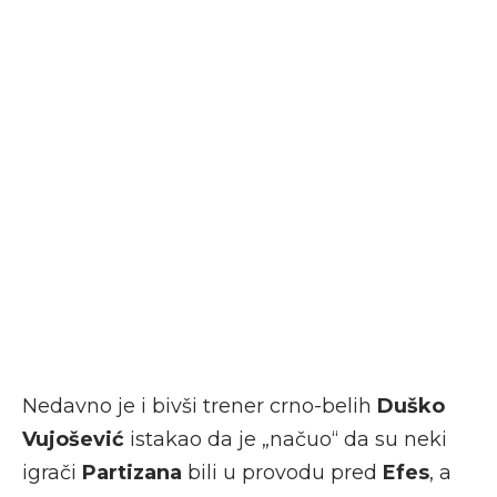
Nedavno je i bivši trener crno-belih
Duško
Vujošević
istakao da je „načuo“ da su neki
igrači
Partizana
bili u provodu pred
Efes
, a