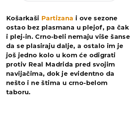
Košarkaši
Partizana
i ove sezone
ostao bez plasmana u plejof, pa čak
i plej-in. Crno-beli nemaju više šanse
da se plasiraju dalje, a ostalo im je
još jedno kolo u kom će odigrati
protiv Real Madrida pred svojim
navijačima, dok je evidentno da
nešto i ne štima u crno-belom
taboru.