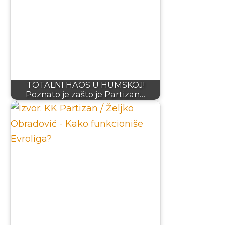
TOTALNI HAOS U HUMSKOJ!
Poznato je zašto je Partizan…