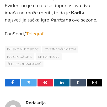
Evidentno je i to da se doprinos ova dva
igrača ne može meriti, te da je
Karlik
i
najsvetlija tačka igre
Partizana
ove sezone.
FanSport/
Telegraf
DUŠKO VUJOŠEVIĆ
DVEJN VAŠINGTON
KARLIK DŽONS
KK PARTIZAN
ŽELJKO OBRADOVIĆ
Facebook
Twitter
Pinterest
LinkedIn
Tumblr
Email
Redakcija