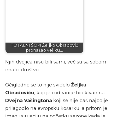
TOTALNI ŠOK! Željko Obradović
pronašao veliku…
Njih dvojica nisu bili sami, već su sa sobom
imali i društvo.
Očigledno se to nije svidelo
Željku
Obradoviću
, koji je i od ranije bio kivan na
Dvejna Vašingtona
koji se nije baš najbolje
prilagodio na evropsku košarku, a pritom je
imao i situaciju na početku sezone kada je