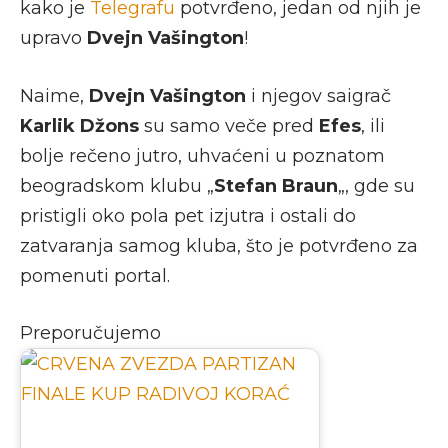
kako je
Telegrafu
potvrđeno, jedan od njih je
upravo
Dvejn Vašington
!
Naime,
Dvejn Vašington
i njegov saigrač
Karlik Džons
su samo veče pred
Efes
, ili
bolje rečeno jutro, uhvaćeni u poznatom
beogradskom klubu „
Stefan Braun
„, gde su
pristigli oko pola pet izjutra i ostali do
zatvaranja samog kluba, što je potvrđeno za
pomenuti portal.
Preporučujemo