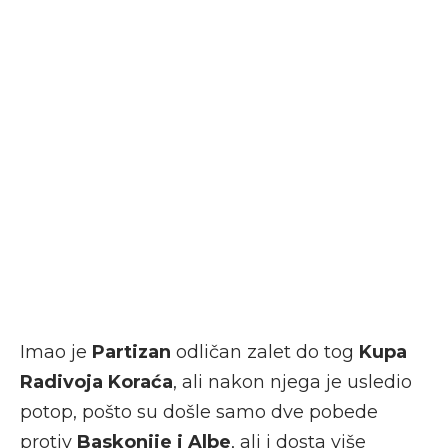
Imao je
Partizan
odličan zalet do tog
Kupa
Radivoja Koraća
, ali nakon njega je usledio
potop, pošto su došle samo dve pobede
protiv
Baskonije i Albe
, ali i dosta više