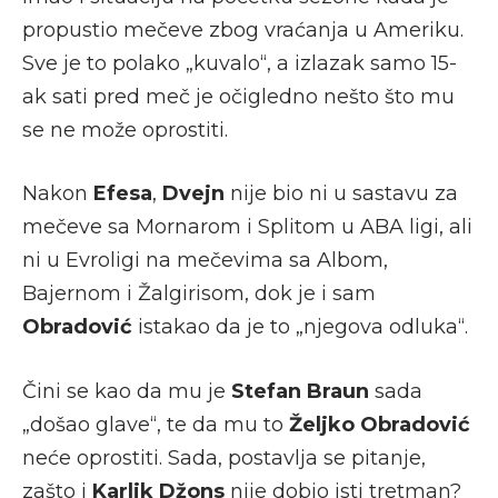
propustio mečeve zbog vraćanja u Ameriku.
Sve je to polako „kuvalo“, a izlazak samo 15-
ak sati pred meč je očigledno nešto što mu
se ne može oprostiti.
Nakon
Efesa
,
Dvejn
nije bio ni u sastavu za
mečeve sa Mornarom i Splitom u ABA ligi, ali
ni u Evroligi na mečevima sa Albom,
Bajernom i Žalgirisom, dok je i sam
Obradović
istakao da je to „njegova odluka“.
Čini se kao da mu je
Stefan Braun
sada
„došao glave“, te da mu to
Željko Obradović
neće oprostiti. Sada, postavlja se pitanje,
zašto i
Karlik Džons
nije dobio isti tretman?