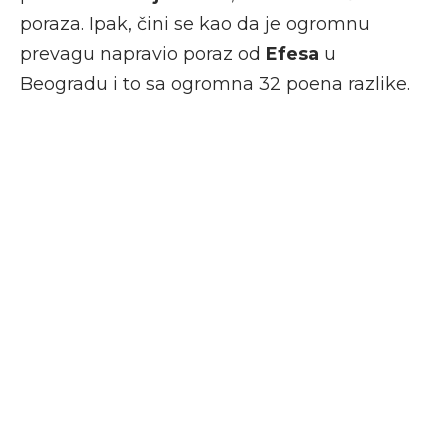
poraza. Ipak, čini se kao da je ogromnu
prevagu napravio poraz od
Efesa
u
Beogradu i to sa ogromna 32 poena razlike.