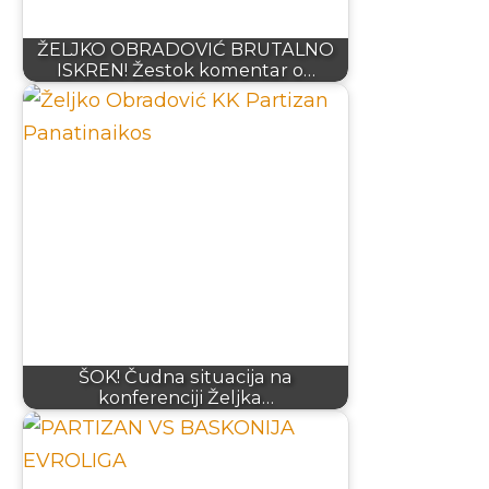
ŽELJKO OBRADOVIĆ BRUTALNO
ISKREN! Žestok komentar o…
ŠOK! Čudna situacija na
konferenciji Željka…