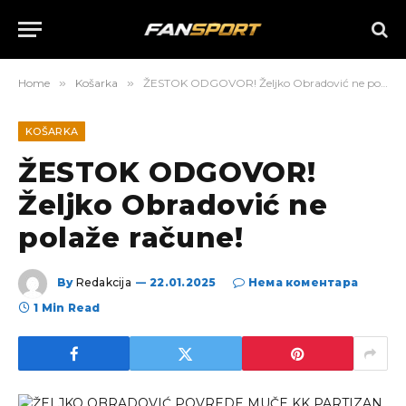
Home
»
Košarka
»
ŽESTOK ODGOVOR! Željko Obradović ne polaže račune!
KOŠARKA
ŽESTOK ODGOVOR!
Željko Obradović ne
polaže račune!
By
Redakcija
22.01.2025
Нема коментара
1 Min Read