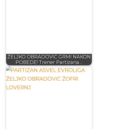
ŽELJKO OBRADOVIĆ GRMI NAKON
POBEDE! Trener Partizana…