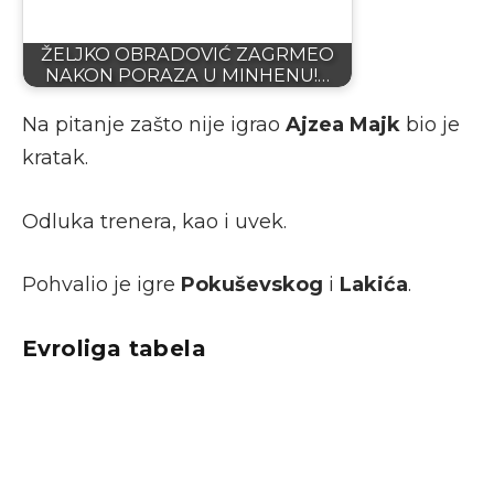
ŽELJKO OBRADOVIĆ ZAGRMEO
NAKON PORAZA U MINHENU!…
Na pitanje zašto nije igrao
Ajzea Majk
bio je
kratak.
Odluka trenera, kao i uvek.
Pohvalio je igre
Pokuševskog
i
Lakića
.
Evroliga tabela