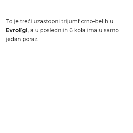
To je treći uzastopni trijumf crno-belih u
Evroligi
, a u poslednjih 6 kola imaju samo
jedan poraz.