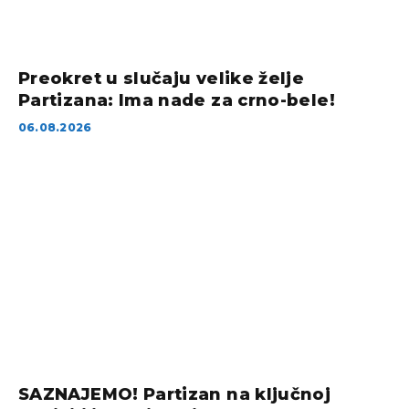
Preokret u slučaju velike želje
Partizana: Ima nade za crno-bele!
06.08.2026
SAZNAJEMO! Partizan na ključnoj