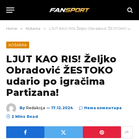
Home
»
Košarka
»
LJUT KAO RIS! Željko Obradović ŽESTOKO udario po igračima Partizana!
KOŠARKA
LJUT KAO RIS! Željko
Obradović ŽESTOKO
udario po igračima
Partizana!
By
Redakcija
17.12.2024
Нема коментара
2 Mins Read