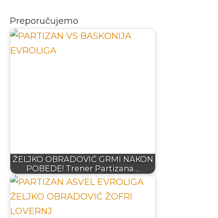
Preporučujemo
ŽELJKO OBRADOVIĆ GRMI NAKON
POBEDE! Trener Partizana…