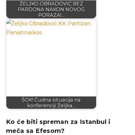
ŽELJKO OBRADOVIĆ BEZ
PARDONA NAKON NOVOG
PORAZA!…
ŠOK! Čudna situacija na
konferenciji Željka…
Ko će biti spreman za Istanbul i
meča sa Efesom?