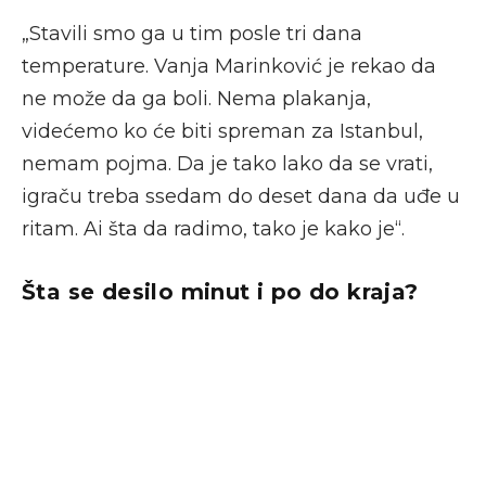
„Stavili smo ga u tim posle tri dana
temperature. Vanja Marinković je rekao da
ne može da ga boli. Nema plakanja,
videćemo ko će biti spreman za Istanbul,
nemam pojma. Da je tako lako da se vrati,
igraču treba ssedam do deset dana da uđe u
ritam. Ai šta da radimo, tako je kako je“.
Šta se desilo minut i po do kraja?