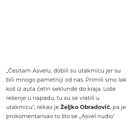
„Česitam Asvelu, dobili su utakmicu jer su
bili mnogo pametniji od nas. Primili smo lak
koš iz auta četiri seklunde do kraja. Loše
rešenje u napadu, tu su se vratili u
utakmicu“, rekao je
Željko Obradović
, pa je
prokomentarisao to što se „Asvel nudio“