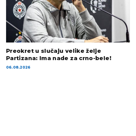
Preokret u slučaju velike želje
Partizana: Ima nade za crno-bele!
06.08.2026