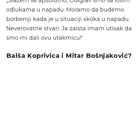
„Slažem se apsolutno, Odigrali smo sa lošim
odlukama u napadu. Moramo da budemo
borbeniji kada je u situaciji skoka u napadu.
Neverovatne stvari. Ja zaista imam utisak da
smo mi dali ovu utakmicu!“
Balša Koprivica i Mitar Bošnjaković?