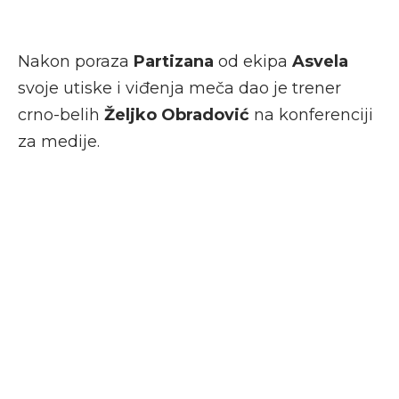
Nakon poraza
Partizana
od ekipa
Asvela
svoje utiske i viđenja meča dao je trener
crno-belih
Željko Obradović
na konferenciji
za medije.