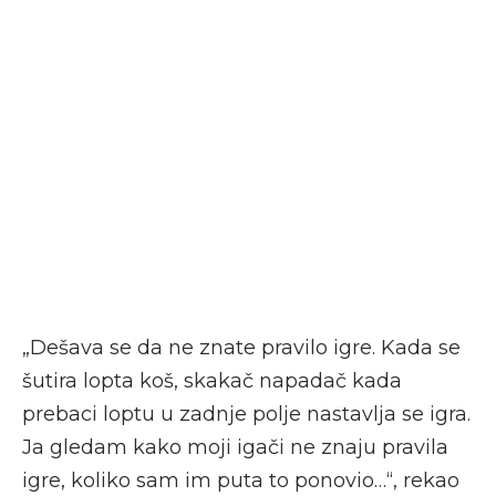
„Dešava se da ne znate pravilo igre. Kada se
šutira lopta koš, skakač napadač kada
prebaci loptu u zadnje polje nastavlja se igra.
Ja gledam kako moji igači ne znaju pravila
igre, koliko sam im puta to ponovio…“, rekao