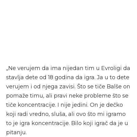
„Ne verujem da ima nijedan tim u Evroligi da
stavlja dete od 18 godina da igra. Ja u to dete
verujem i od njega zavisi. Što se tiče Balše on
pomaže timu, ali pravi neke probleme što se
tiče koncentracije. I nije jedini. On je dečko
koji radi vredno, sluša, ali ovo što mi igramo
to je igra koncentracije. Bilo koji igrač da je u
pitanju.