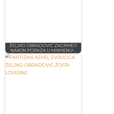
ŽELJKO OBRADOVIĆ ZAGRMEO
NAKON PORAZA U MINHENU!…