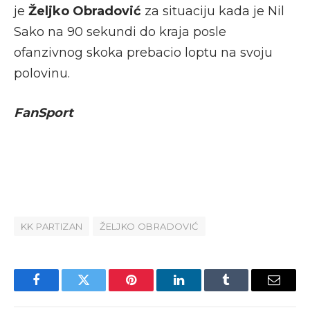
je
Željko Obradović
za situaciju kada je Nil
Sako na 90 sekundi do kraja posle
ofanzivnog skoka prebacio loptu na svoju
polovinu.
FanSport
KK PARTIZAN
ŽELJKO OBRADOVIĆ
Facebook
Twitter
Pinterest
LinkedIn
Tumblr
Email