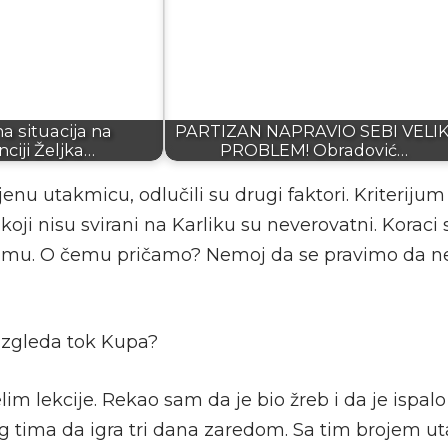
a situacija na
PARTIZAN NAPRAVIO SEBI VELIK
ciji Željka…
PROBLEM! Obradović…
enu utakmicu, odlučili su drugi faktori. Kriterijum
i koji nisu svirani na Karliku su neverovatni. Koraci 
timu. O čemu pričamo? Nemoj da se pravimo da n
izgleda tok Kupa?
im lekcije. Rekao sam da je bio žreb i da je ispalo
kog tima da igra tri dana zaredom. Sa tim brojem 