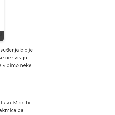
I
 suđenja bio je
se ne sviraju
e vidimo neke
 tako. Meni bi
utakmica da