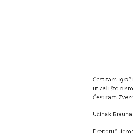
Čestitam igrači
uticali što nis
Čestitam Zvezd
Učinak Brauna 
Preporučujem