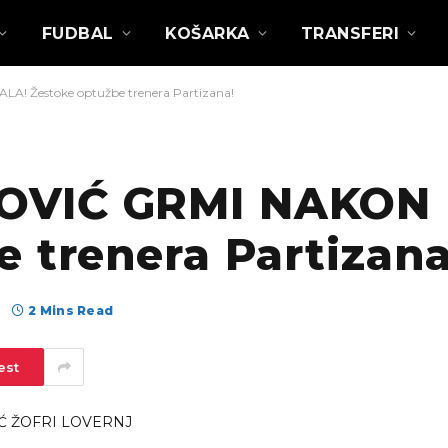
FUDBAL
KOŠARKA
TRANSFERI
 Žestoke optužbe trenera Partizana!
VIĆ GRMI NAKON 
 trenera Partizana
2 Mins Read
est