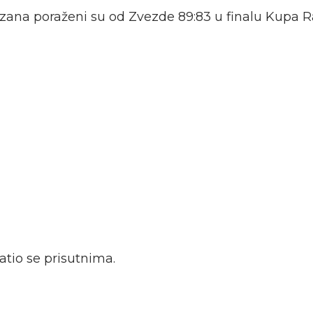
izana poraženi su od Zvezde 89:83 u finalu Kupa R
atio se prisutnima.