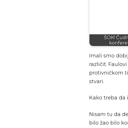
ŠOK! Čudn
konferen
Imali smo dobij
različit. Faulov
protivničkom 
stvari.
Kako treba da 
Nisam tu da del
bilo žao bilo 