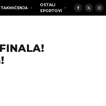
OSTALI
TAKMIČENJA
Facebook
X
Ins
SPORTOVI
(Twitter)
FINALA!
!