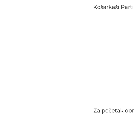
Košarkaši Part
Za početak obr