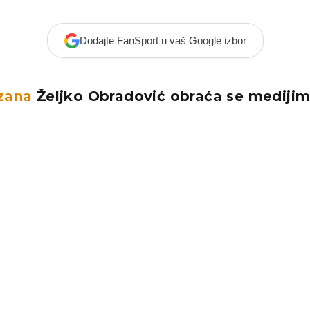
Dodajte FanSport u vaš Google izbor
zana
Željko Obradović obraća se medijim