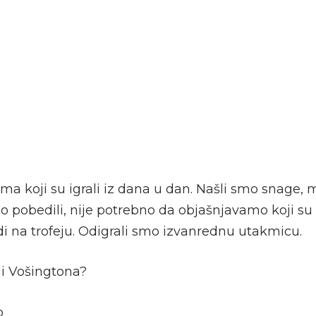
ma koji su igrali iz dana u dan. Našli smo snage, 
mo pobedili, nije potrebno da objašnjavamo koji su f
i na trofeju. Odigrali smo izvanrednu utakmicu.
i Vošingtona?
o