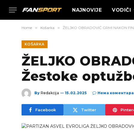
NAJNOVIJE
VODIČI
Home
»
Košarka
»
ŽELJKO OBRADOVIĆ GRMI NAKON FINALA!
KOŠARKA
ŽELJKO OBRADO
Žestoke optužbe
By
Redakcija
15.02.2025
Нема коментара
Facebook
Twitter
Pinter