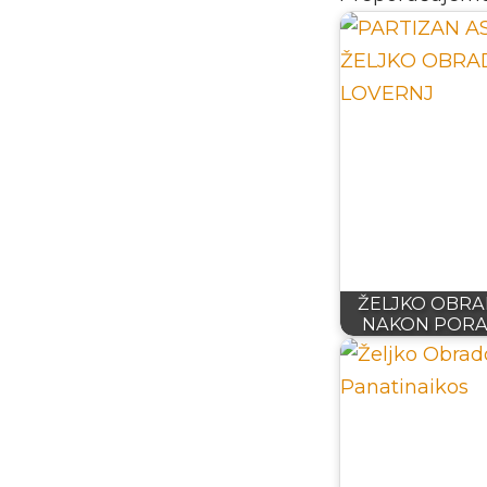
ŽELJKO OBR
NAKON PORA