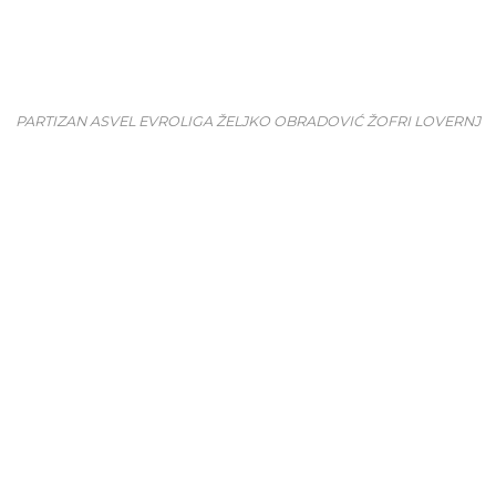
PARTIZAN ASVEL EVROLIGA ŽELJKO OBRADOVIĆ ŽOFRI LOVERNJ