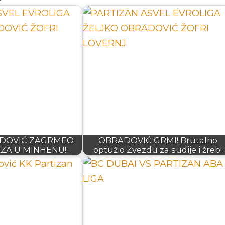
ADOVIĆ ZAGRMEO
OBRADOVIĆ GRMI! Brutalno
ZA U MINHENU!…
optužio Zvezdu za sudije i žreb!