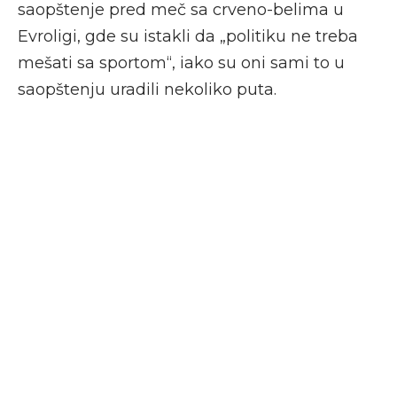
saopštenje pred meč sa crveno-belima u
Evroligi, gde su istakli da „politiku ne treba
mešati sa sportom“, iako su oni sami to u
saopštenju uradili nekoliko puta.