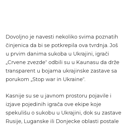
Dovoljno je navesti nekoliko svima poznatih
činjenica da bi se potkrepila ova tvrdnja. Još
u prvim danima sukoba u Ukrajini, igrači
„Crvene zvezde“ odbili su u Kaunasu da drže
transparent u bojama ukrajinske zastave sa
porukom „Stop war in Ukraine“.
Kasnije su se u javnom prostoru pojavile i
izjave pojedinih igrača ove ekipe koje
spekulišu o sukobu u Ukrajini, dok su zastave
Rusije, Luganske ili Donjecke oblasti postale