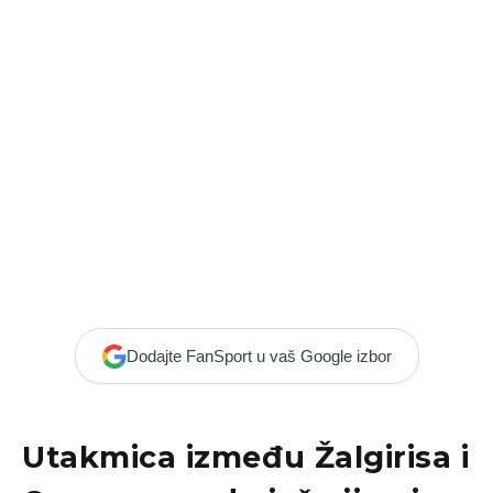
Dodajte FanSport u vaš Google izbor
Utakmica između Žalgirisa i