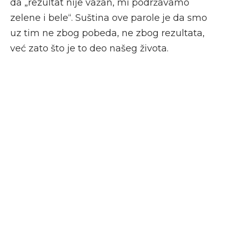
da „rezultat nije važan, mi podržavamo
zelene i bele“. Suština ove parole je da smo
uz tim ne zbog pobeda, ne zbog rezultata,
već zato što je to deo našeg života.