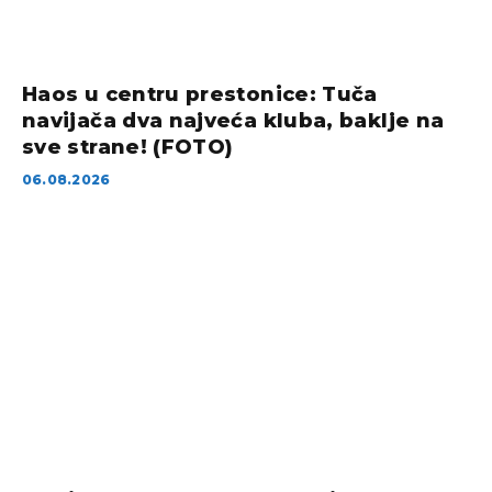
Haos u centru prestonice: Tuča
navijača dva najveća kluba, baklje na
sve strane! (FOTO)
06.08.2026