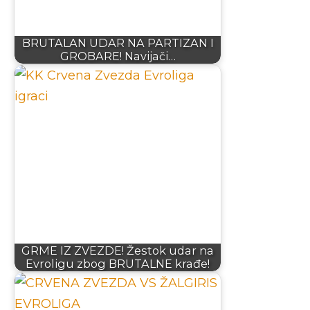
BRUTALAN UDAR NA PARTIZAN I
GROBARE! Navijači…
GRME IZ ZVEZDE! Žestok udar na
Evroligu zbog BRUTALNE krađe!