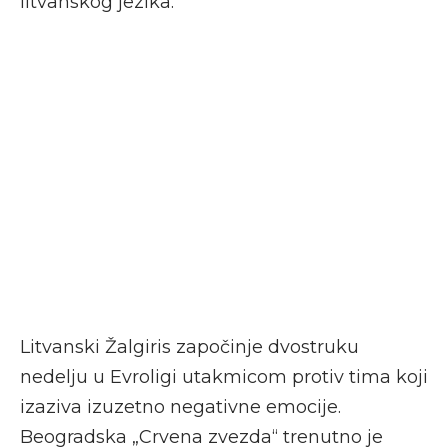
litvanskog jezika.
Litvanski Žalgiris započinje dvostruku
nedelju u Evroligi utakmicom protiv tima koji
izaziva izuzetno negativne emocije.
Beogradska „Crvena zvezda“ trenutno je