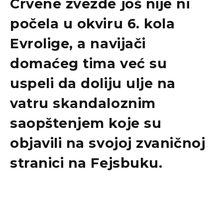
Crvene zvezde još nije ni
počela u okviru 6. kola
Evrolige, a navijači
domaćeg tima već su
uspeli da doliju ulje na
vatru skandaloznim
saopštenjem koje su
objavili na svojoj zvaničnoj
stranici na Fejsbuku.