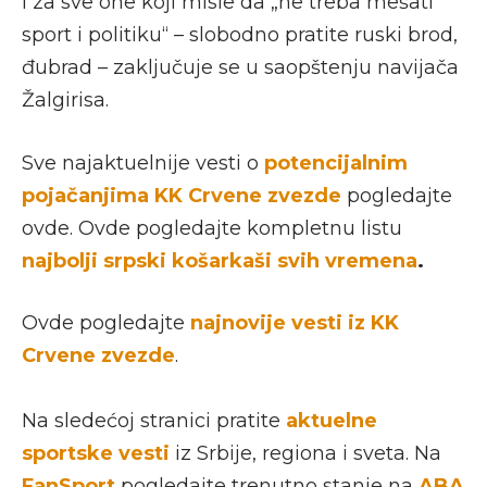
I za sve one koji misle da „ne treba mešati
sport i politiku“ – slobodno pratite ruski brod,
đubrad – zaključuje se u saopštenju navijača
Žalgirisa.
Sve najaktuelnije vesti o
potencijalnim
pojačanjima KK Crvene zvezde
pogledajte
ovde. Ovde pogledajte kompletnu listu
najbolji srpski košarkaši svih vremena
.
Ovde pogledajte
najnovije vesti iz KK
Crvene zvezde
.
Na sledećoj stranici pratite
aktuelne
sportske vesti
iz Srbije, regiona i sveta. Na
FanSport
pogledajte trenutno stanje na
ABA