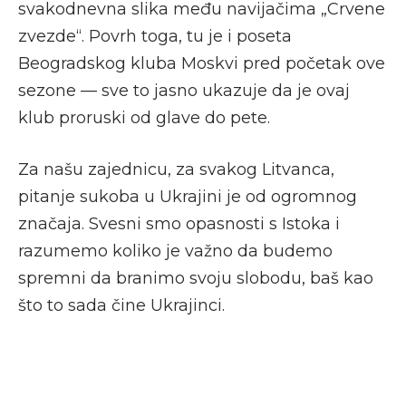
svakodnevna slika među navijačima „Crvene
zvezde“. Povrh toga, tu je i poseta
Beogradskog kluba Moskvi pred početak ove
sezone — sve to jasno ukazuje da je ovaj
klub proruski od glave do pete.
Za našu zajednicu, za svakog Litvanca,
pitanje sukoba u Ukrajini je od ogromnog
značaja. Svesni smo opasnosti s Istoka i
razumemo koliko je važno da budemo
spremni da branimo svoju slobodu, baš kao
što to sada čine Ukrajinci.