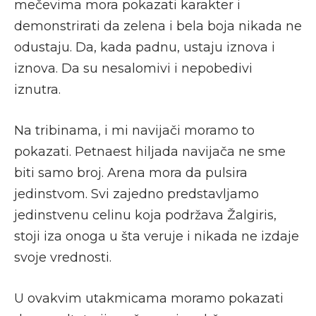
mečevima mora pokazati karakter i
demonstrirati da zelena i bela boja nikada ne
odustaju. Da, kada padnu, ustaju iznova i
iznova. Da su nesalomivi i nepobedivi
iznutra.
Na tribinama, i mi navijači moramo to
pokazati. Petnaest hiljada navijača ne sme
biti samo broj. Arena mora da pulsira
jedinstvom. Svi zajedno predstavljamo
jedinstvenu celinu koja podržava Žalgiris,
stoji iza onoga u šta veruje i nikada ne izdaje
svoje vrednosti.
U ovakvim utakmicama moramo pokazati