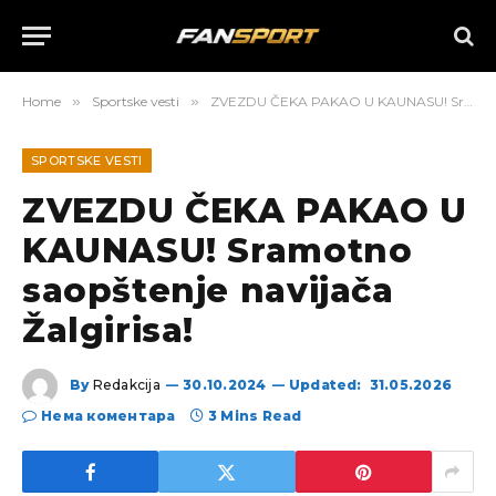
Home
»
Sportske vesti
»
ZVEZDU ČEKA PAKAO U KAUNASU! Sramotno saopštenje navijača Žalgirisa!
SPORTSKE VESTI
ZVEZDU ČEKA PAKAO U
KAUNASU! Sramotno
saopštenje navijača
Žalgirisa!
By
Redakcija
30.10.2024
Updated:
31.05.2026
Нема коментара
3 Mins Read