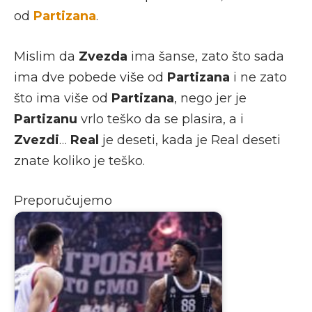
od
Partizana
.
Mislim da
Zvezda
ima šanse, zato što sada
ima dve pobede više od
Partizana
i ne zato
što ima više od
Partizana
, nego jer je
Partizanu
vrlo teško da se plasira, a i
Zvezdi
…
Real
je deseti, kada je Real deseti
znate koliko je teško.
Preporučujemo