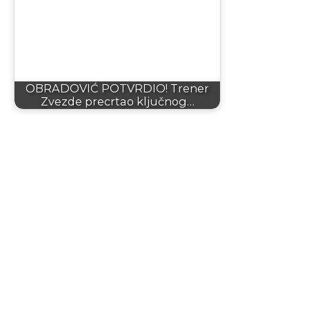
OBRADOVIĆ POTVRDIO! Trener
Zvezde precrtao ključnog…