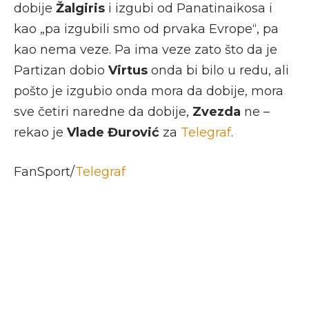
dobije
Žalgiris
i izgubi od Panatinaikosa i
kao „pa izgubili smo od prvaka Evrope“, pa
kao nema veze. Pa ima veze zato što da je
Partizan dobio
Virtus
onda bi bilo u redu, ali
pošto je izgubio onda mora da dobije, mora
sve četiri naredne da dobije,
Zvezda
ne –
rekao je
Vlade Đurović
za
Telegraf
.
FanSport/
Telegraf