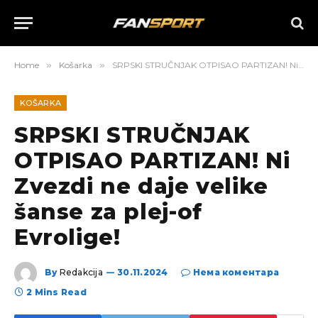
Home
»
Košarka
»
SRPSKI STRUČNJAK OTPISAO PARTIZAN! Ni Zvezdi ne daje velike šanse za plej-of Evrolige!
KOŠARKA
SRPSKI STRUČNJAK
OTPISAO PARTIZAN! Ni
Zvezdi ne daje velike
šanse za plej-of
Evrolige!
By
Redakcija
30.11.2024
Нема коментара
2 Mins Read