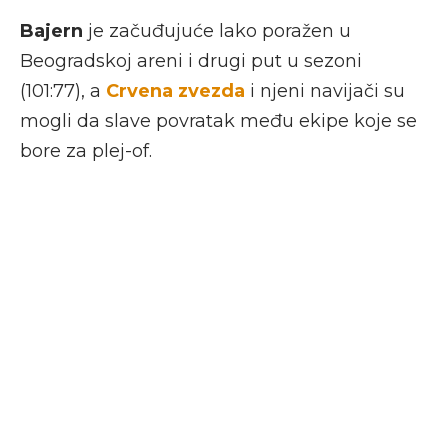
Bajern
je začuđujuće lako poražen u
Beogradskoj areni i drugi put u sezoni
(101:77), a
Crvena zvezda
i njeni navijači su
mogli da slave povratak među ekipe koje se
bore za plej-of.