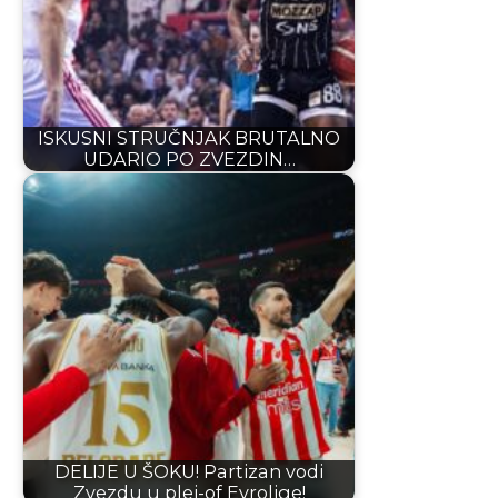
ISKUSNI STRUČNJAK BRUTALNO
UDARIO PO ZVEZDIN…
DELIJE U ŠOKU! Partizan vodi
Zvezdu u plej-of Evrolige!