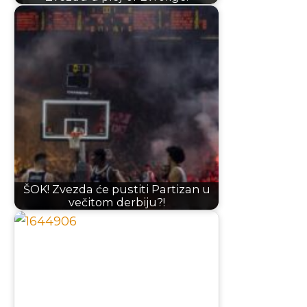
ŠOK! Zvezda će pustiti Partizan u
večitom derbiju?!