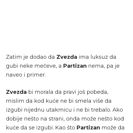
Zatim je dodao da
Zvezda
ima luksuz da
gubi neke mečeve, a
Partizan
nema, pa je
naveo i primer.
Zvezda
bi morala da pravi još pobeda,
mislim da kod kuće ne bi smela više da
izgubi nijednu utakmicu i ne bi trebalo. Ako
dobije nešto na strani, onda može nešto kod
kuće da se izgubi. Kao što
Partizan
može da