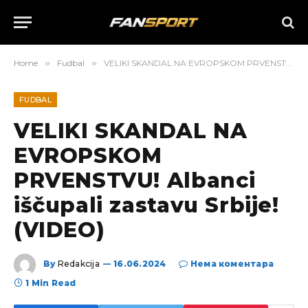
Home
»
Fudbal
»
VELIKI SKANDAL NA EVROPSKOM PRVENSTVU! Albanci iščupali zastavu Srbije! (VIDEO)
FUDBAL
VELIKI SKANDAL NA
EVROPSKOM
PRVENSTVU! Albanci
iščupali zastavu Srbije!
(VIDEO)
By
Redakcija
16.06.2024
Нема коментара
1 Min Read