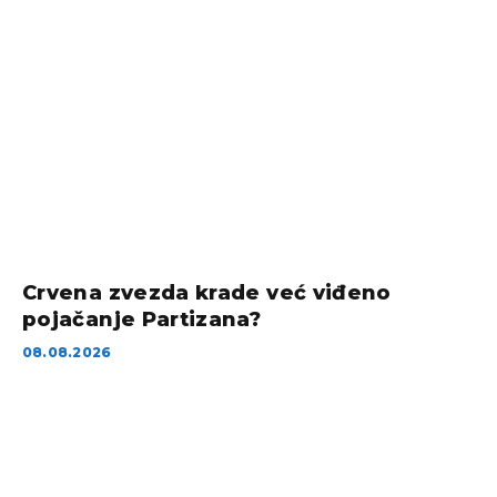
Crvena zvezda krade već viđeno
pojačanje Partizana?
08.08.2026