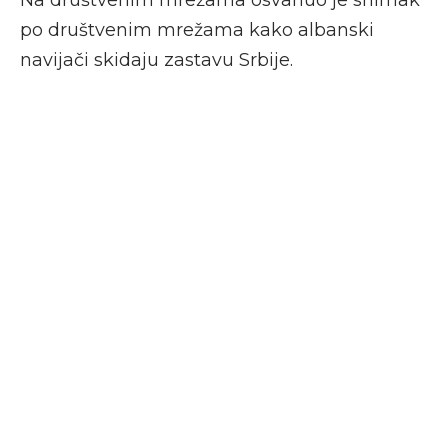
Na društvenim mrežama osvanuo je snimak
po društvenim mrežama kako albanski
navijači skidaju zastavu Srbije.