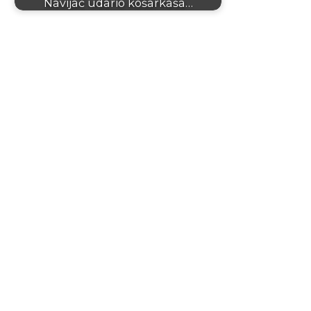
Navijač udario košarkaša…