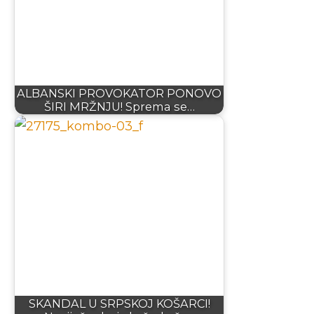
ALBANSKI PROVOKATOR PONOVO
ŠIRI MRŽNJU! Sprema se…
SKANDAL U SRPSKOJ KOŠARCI!