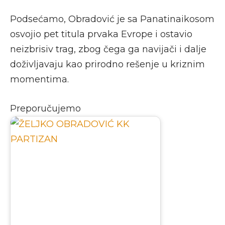
Podsećamo, Obradović je sa Panatinaikosom
osvojio pet titula prvaka Evrope i ostavio
neizbrisiv trag, zbog čega ga navijači i dalje
doživljavaju kao prirodno rešenje u kriznim
momentima.
Preporučujemo