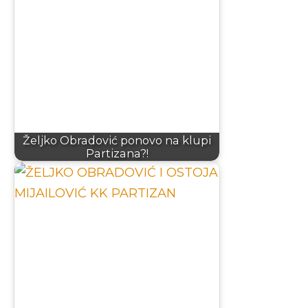
Željko Obradović ponovo na klupi
Partizana?!