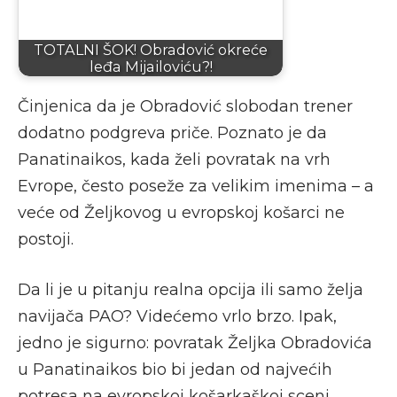
TOTALNI ŠOK! Obradović okreće
leđa Mijailoviću?!
Činjenica da je Obradović slobodan trener
dodatno podgreva priče. Poznato je da
Panatinaikos, kada želi povratak na vrh
Evrope, često poseže za velikim imenima – a
veće od Željkovog u evropskoj košarci ne
postoji.
Da li je u pitanju realna opcija ili samo želja
navijača PAO? Videćemo vrlo brzo. Ipak,
jedno je sigurno: povratak Željka Obradovića
u Panatinaikos bio bi jedan od najvećih
potresa na evropskoj košarkaškoj sceni.