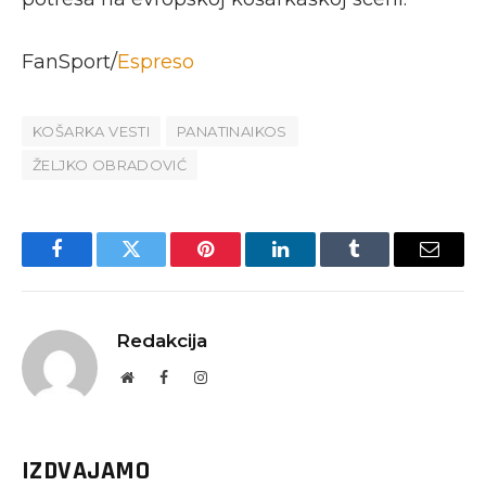
FanSport/
Espreso
KOŠARKA VESTI
PANATINAIKOS
ŽELJKO OBRADOVIĆ
Facebook
Twitter
Pinterest
LinkedIn
Tumblr
Email
Redakcija
Website
Facebook
Instagram
IZDVAJAMO