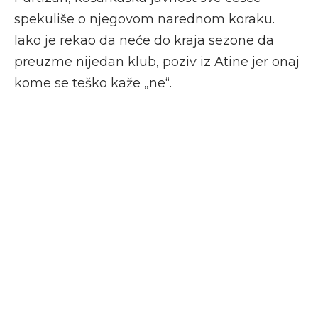
spekuliše o njegovom narednom koraku.
Iako je rekao da neće do kraja sezone da
preuzme nijedan klub, poziv iz Atine jer onaj
kome se teško kaže „ne“.