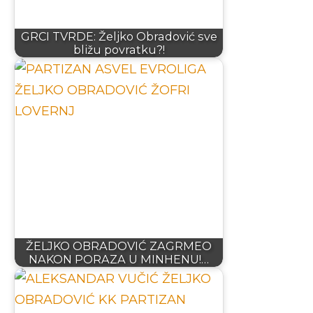
GRCI TVRDE: Željko Obradović sve
bližu povratku?!
ŽELJKO OBRADOVIĆ ZAGRMEO
NAKON PORAZA U MINHENU!…