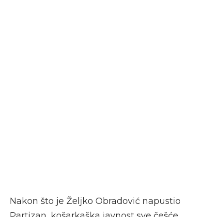
Nakon što je Željko Obradović napustio
Partizan, košarkaška javnost sve češće