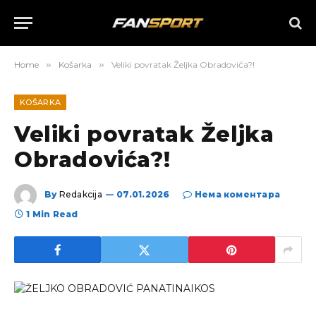
Home
»
Košarka
»
Veliki povratak Željka Obradovića?!
KOŠARKA
Veliki povratak Željka
Obradovića?!
By
Redakcija
07.01.2026
Нема коментара
1 Min Read